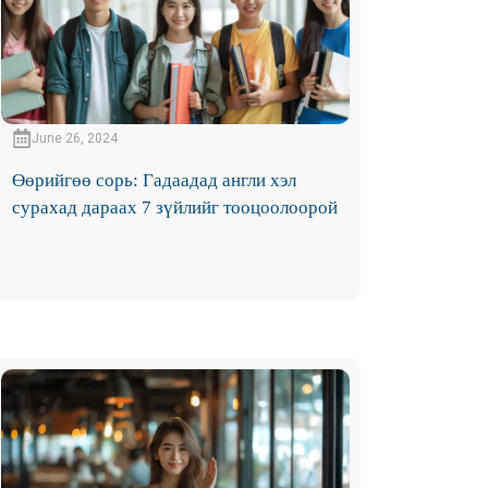
June 26, 2024
Өөрийгөө сорь: Гадаадад англи хэл
сурахад дараах 7 зүйлийг тооцоолоорой