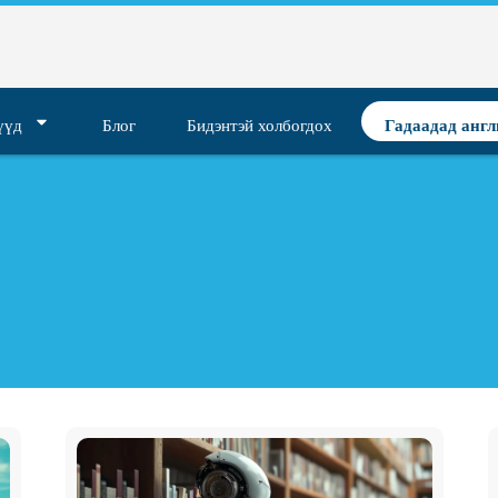
үүд
Блог
Бидэнтэй холбогдох
Гадаадад англ