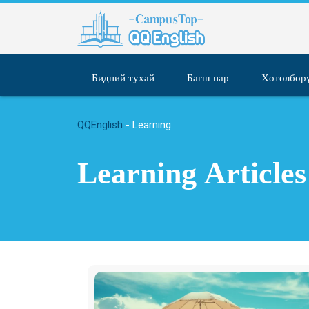
Skip
to
content
Бидний тухай
Багш нар
Хөтөлбөр
QQEnglish
-
Learning
Learning Articles