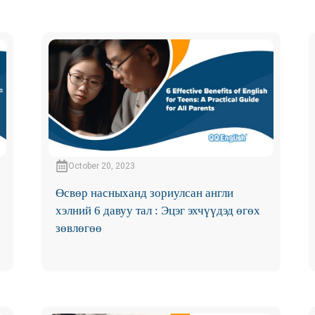
October 20, 2023
Өсвөр насныханд зориулсан англи
хэлний 6 давуу тал : Эцэг эхчүүдэд өгөх
зөвлөгөө