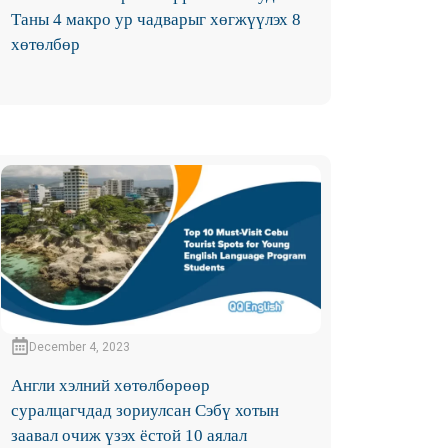
Таны 4 макро ур чадварыг хөгжүүлэх 8
хөтөлбөр
December 4, 2023
Англи хэлний хөтөлбөрөөр
суралцагчдад зориулсан Сэбү хотын
заавал очиж үзэх ёстой 10 аялал