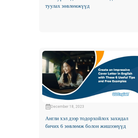
туулах зөвлөмжүүд
December 18, 2023
Англи хэл дээр тодорхойлох захидал
бичих 6 зөвлөмж болон жишээнүүд