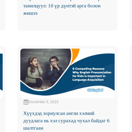
танилцуул: 10 үр дүнтэй арга болон
жишээ
December 5, 2023
Хүүхдэд зориулсан англи хэлний
дуудлага нь хэл сурахад чухал байдаг 6
шалтгаан