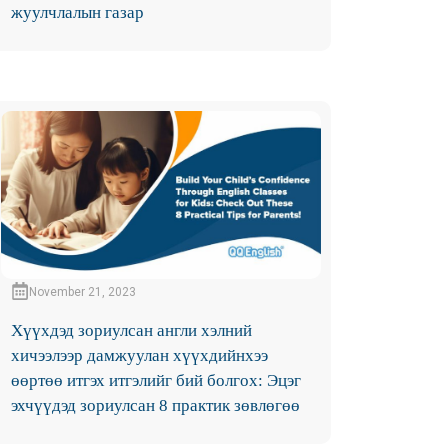
жуулчлалын газар
November 21, 2023
Хүүхдэд зориулсан англи хэлний
хичээлээр дамжуулан хүүхдийнхээ
өөртөө итгэх итгэлийг бий болгох: Эцэг
эхчүүдэд зориулсан 8 практик зөвлөгөө