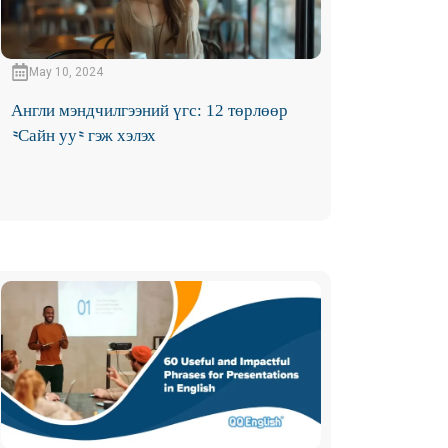
May 10, 2024
Англи мэндчилгээний үгс: 12 төрлөөр
“Сайн уу” гэж хэлэх