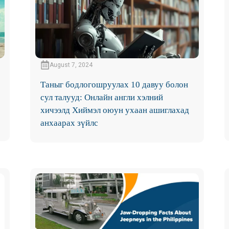
August 7, 2024
Таныг бодлогошруулах 10 давуу болон
сул талууд: Онлайн англи хэлний
хичээлд Хиймэл оюун ухаан ашиглахад
анхаарах зүйлс