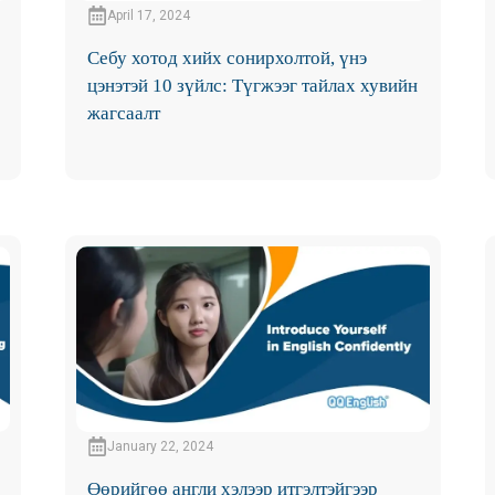
April 17, 2024
Себу хотод хийх сонирхолтой, үнэ
цэнэтэй 10 зүйлс: Түгжээг тайлах хувийн
жагсаалт
January 22, 2024
Өөрийгөө англи хэлээр итгэлтэйгээр