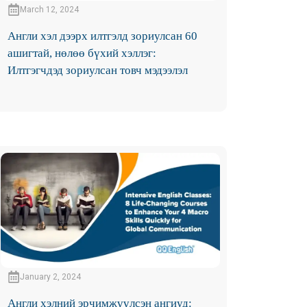
March 12, 2024
Англи хэл дээрх илтгэлд зориулсан 60
ашигтай, нөлөө бүхий хэллэг:
Илтгэгчдэд зориулсан товч мэдээлэл
January 2, 2024
Англи хэлний эрчимжүүлсэн ангиуд: