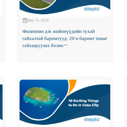
May 16, 2024
Филиппин дэх жийпнүүдийн тухай
гайхалтай баримтууд: 20-н баримт таныг
гайхшруулах болно!