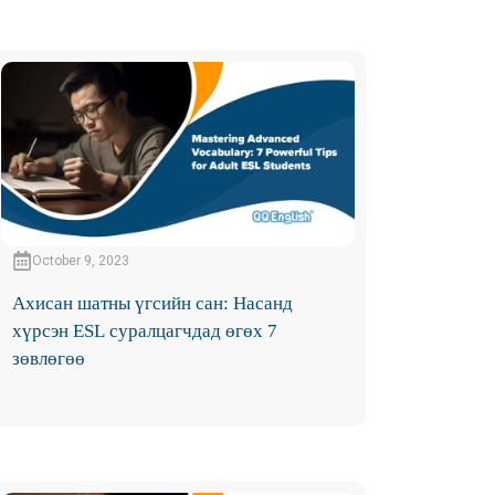
October 9, 2023
Ахисан шатны үгсийн сан: Насанд
хүрсэн ESL суралцагчдад өгөх 7
зөвлөгөө