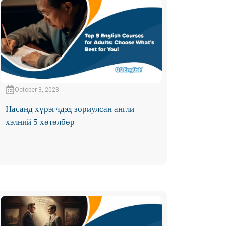
October 3, 2023
Насанд хүрэгчдэд зориулсан англи
хэлний 5 хөтөлбөр