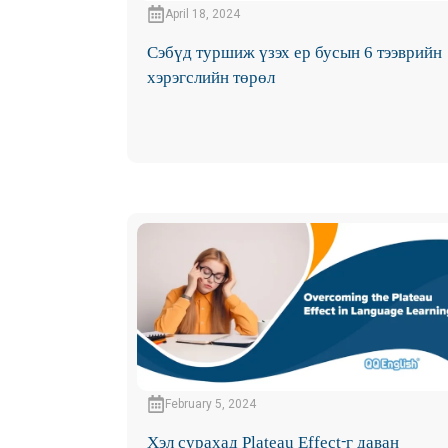
April 18, 2024
Сэбүд туршиж үзэх ер бусын 6 тээврийн
хэрэгслийн төрөл
February 5, 2024
Хэл сурахад Plateau Effect-г даван