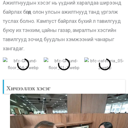
Ажилтнуудын хэсэг нь үүдний харалдаа ширээнд
байрлах бөгөөд олон улсын ажилтнууд танд үргэлж
туслах болно. Кампуст байрлах бүхий л тавилгууд
буюу их тэнхим, цайны газар, амралтын хэсгийн
тавилгууд зочид буудлын хэмжээний чанарыг
хангадаг.
Хичээллэх хэсэг