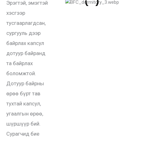
Эрэгтэй, эмэгтэй
хэсгээр
тусгаарлагдсан,
сургууль дээр
байрлах капсул
дотуур байранд
та байрлах
боломжтой.
Дотуур байрны
өрөө бүрт тав
тухтай капсул,
угаалгын өрөө,
шүршүүр бий.
Сурагчид бие