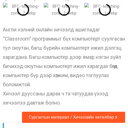
Англи хэлний онлайн хичээлд ашигладаг
“Classroom” программыг бүх компьютерт суулгасан
тул оюутан, багш бүрийн компьютерт ижил дэлгэц
харагдана. Багш компьютер дээр ямар нэгэн зүйл
бичихэд оюутны компьютерт ижил харагдах бөгөөд
компьютер бүр дээр хөгжим, видео тоглуулах
боломжтой.
Хичээл дууссаны дараа ч та чатуудаа үзээд
хичээлээ давтаж болно.
Сургалтын материал / Хичээлийн хөтөлбөр