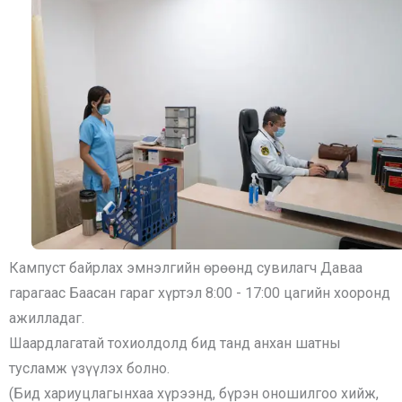
Кампуст байрлах эмнэлгийн өрөөнд сувилагч Даваа
гарагаас Баасан гараг хүртэл 8:00 - 17:00 цагийн хооронд
ажилладаг.
Шаардлагатай тохиолдолд бид танд анхан шатны
тусламж үзүүлэх болно.
(Бид хариуцлагынхаа хүрээнд, бүрэн оношилгоо хийж,