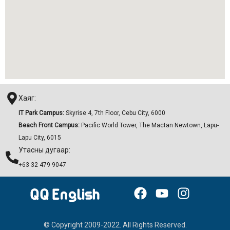
Хаяг:
IT Park Campus:
Skyrise 4, 7th Floor, Cebu City, 6000
Beach Front Campus:
Pacific World Tower, The Mactan Newtown, Lapu-
Lapu City, 6015
Утасны дугаар:
+63 32 479 9047
F
Y
I
a
o
n
c
u
s
© Copyright 2009-2022. All Rights Reserved.