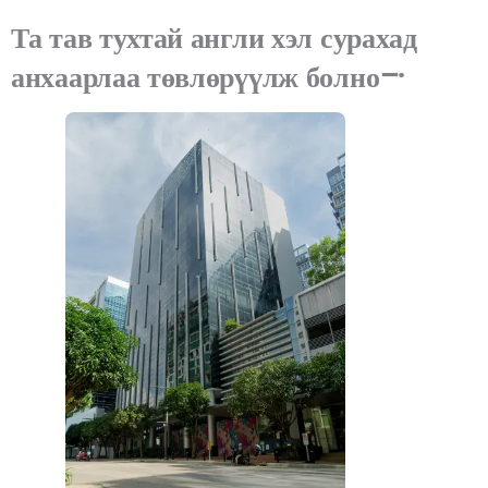
Та тав тухтай англи хэл сурахад
анхаарлаа төвлөрүүлж болно!