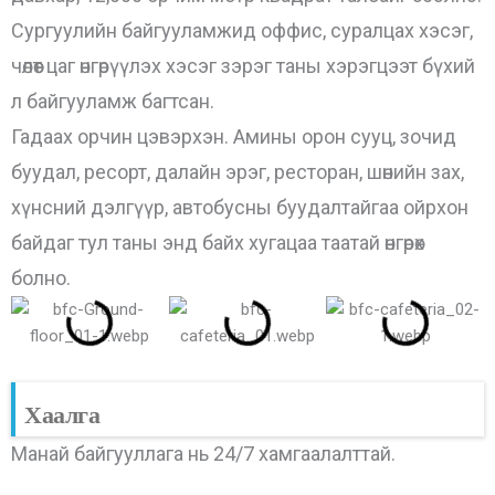
Сургуулийн байгууламжид оффис, суралцах хэсэг,
чөлөөт цаг өнгөрүүлэх хэсэг зэрэг таны хэрэгцээт бүхий
л байгууламж багтсан.
Гадаах орчин цэвэрхэн. Амины орон сууц, зочид
буудал, ресорт, далайн эрэг, ресторан, шөнийн зах,
хүнсний дэлгүүр, автобусны буудалтайгаа ойрхон
байдаг тул таны энд байх хугацаа таатай өнгөрөх
болно.
Хаалга
Манай байгууллага нь 24/7 хамгаалалттай.