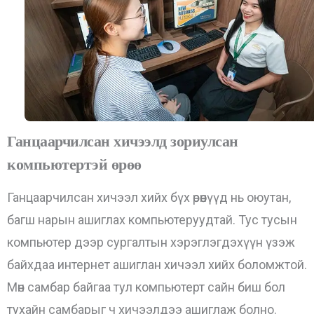
Ганцаарчилсан хичээлд зориулсан
компьютертэй өрөө
Ганцаарчилсан хичээл хийх бүх өрөөнүүд нь оюутан,
багш нарын ашиглах компьютеруудтай. Тус тусын
компьютер дээр сургалтын хэрэглэгдэхүүн үзэж
байхдаа интернет ашиглан хичээл хийх боломжтой.
Мөн самбар байгаа тул компьютерт сайн биш бол
тухайн самбарыг ч хичээлдээ ашиглаж болно.