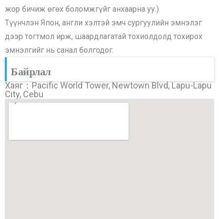
жор бичиж өгөх боломжгүйг анхаарна уу.)
Түүнчлэн Япон, англи хэлтэй эмч сургуулийн эмнэлэг
дээр тогтмол ирж, шаардлагатай тохиолдолд тохирох
эмнэлгийг нь санал болгодог.
Байрлал
Хаяг：Pacific World Tower, Newtown Blvd, Lapu-Lapu
City, Cebu