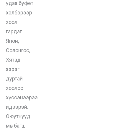
удаа буфет
хэлбэрээр
хоол
гардаг.
Япон,
Солонгос,
Хятад
зэрэг
дуртай
хоолоо
хүссэнээрээ
идээрэй.
Оюутнууд
мөн багш