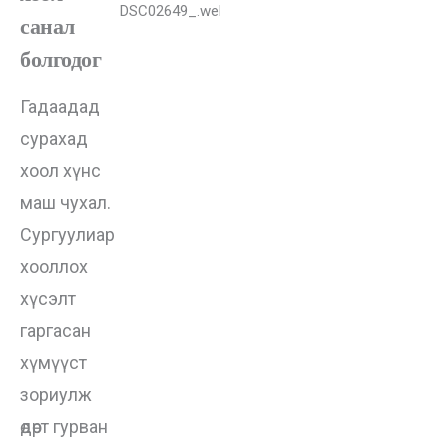
санал
болгодог
Гадаадад
сурахад
хоол хүнс
маш чухал.
Сургуулиар
хооллох
хүсэлт
гаргасан
хүмүүст
зориулж
өдөрт гурван