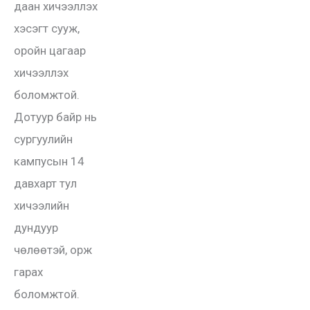
даан хичээллэх
хэсэгт сууж,
оройн цагаар
хичээллэх
боломжтой.
Дотуур байр нь
сургуулийн
кампусын 14
давхарт тул
хичээлийн
дундуур
чөлөөтэй, орж
гарах
боломжтой.