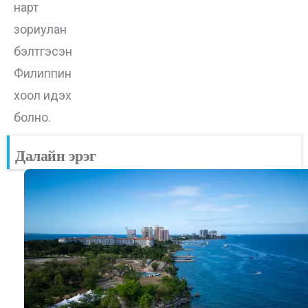
нарт
зориулан
бэлтгэсэн
Филиппин
хоол идэх
болно.
Далайн эрэг