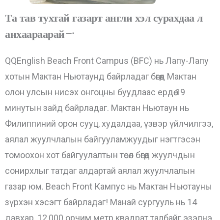
Та тав тухтай газарт англи хэл сурахдаа л
анхаараарай!
QQEnglish Beach Front Campus (BFC) нь Лапу-Лапу
хотын Мактан Ньютаунд байрладаг бөгөөд Мактан
олон улсын нисэх онгоцны буудлаас ердөө 19
минутын зайд байрладаг. Мактан Ньютаун нь
Филиппиний орон сууц, худалдаа, үзвэр үйлчилгээ,
аялал жуулчлалын байгууламжуудыг нэгтгэсэн
томоохон хот байгуулалтын төсөл бөгөөд жуулчдын
сонирхлыг татдаг алдартай аялал жуулчлалын
газар юм. Beach Front Кампус нь Мактан Ньютауны
зүрхэн хэсэгт байрладаг! Манай сургууль нь 14
давхар, 12,000 орчим метр квадрат талбайг эзэлнэ.