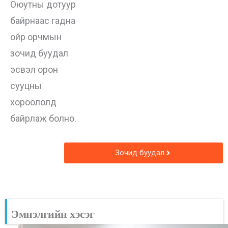
Оюутны дотуур
байрнаас гадна
ойр орчмын
зочид буудал
эсвэл орон
сууцны
хороололд
байрлаж болно.
Зочид буудал
Эмнэлгийн хэсэг