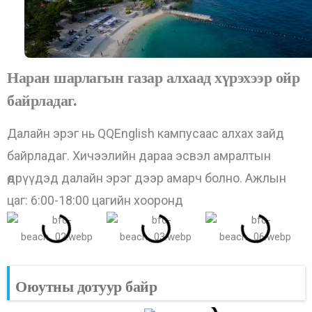
Наран шарлагын газар алхаад хүрэхээр ойр
байрладаг.
Далайн эрэг нь QQEnglish кампусаас алхах зайд
байрладаг. Хичээлийн дараа эсвэл амралтын
өдрүүдэд далайн эрэг дээр амарч болно. Ажлын
цаг: 6:00-18:00 цагийн хооронд
Оюутны дотуур байр