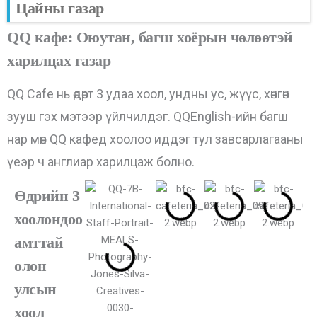
Цайны газар
QQ кафе: Оюутан, багш хоёрын чөлөөтэй
харилцах газар
QQ Cafe нь өдөрт 3 удаа хоол, ундны ус, жүүс, хөнгөн
зууш гэх мэтээр үйлчилдэг. QQEnglish-ийн багш
нар мөн QQ кафед хоолоо иддэг тул завсарлагааны
үеэр ч англиар харилцаж болно.
Өдрийн 3
хоолондоо
амттай
олон
улсын
хоол