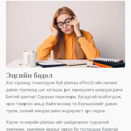
Эцсийн бодол
Хэл сурахад тохиолдож буй plateau effect2-ийн нөлөөг
даван туулахад цаг хугацаа, үүрэг хариуцлага шаардагдана.
Битгий шантар! Сурахаа төрөлжүүлж, бусадтай холбогдож,
хүсэл тэмүүллээ амьд байлгаснаар та бэрхшээлийг даван
туулж, хэлний аяндаа шинэ өндөрлөгт хүрч чадна.
Хэрэв та өөрийн plateau-ийг шийдвэрлэх тодорхой
зөвлөмж, зөвлөмж авахыг хүсвэл би туслахдаа баяртай