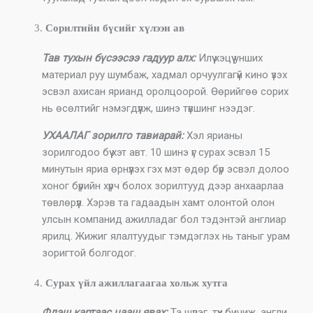
Сорилтийн бүсийг хүлээн ав
Тав тухын бүсээсээ гадуур алх:
Илүү хэцүү унших
материал руу шумбаж, хадмал орчуулгагүй кино үзэх
эсвэл ахисан ярианд оролцоорой. Өөрийгөө сорих
нь өсөлтийг нэмэгдүүлж, шинэ түвшинг нээдэг.
УХААЛАГ зорилго тавиарай:
Хэл ярианы
зорилгодоо бүү хэт авт. 10 шинэ үг сурах эсвэл 15
минутын яриа өрнүүлэх гэх мэт өдөр бүр эсвэл долоо
хоног бүрийн хүрч болох зорилтууд дээр анхаарлаа
төвлөрүүл. Хэрэв та гадаадын хамт олонтой олон
улсын компанид ажилладаг бол тэдэнтэй англиар
ярилц. Жижиг ялалтуудыг тэмдэглэх нь таныг урам
зоригтой болгодог.
Сурах үйл ажиллагаагаа хольж хутга
Флэш картаас цааш явах:
Та шүлэг, түүх бичиж, англи