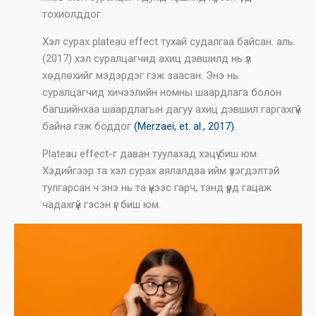
тохиолддог.
Хэл сурах plateau effect тухай судалгаа байсан. аль.
(2017) хэл суралцагчид ахиц дэвшилд нь үл
хөдлөхийг мэдэрдэг гэж заасан. Энэ нь
суралцагчид хичээлийн номны шаардлага болон
багшийнхаа шаардлагын дагуу ахиц дэвшил гаргахгүй
байна гэж боддог
(Merzaei, et. al., 2017)
.
Plateau effect-г даван туулахад хэцүү биш юм.
Хэдийгээр та хэл сурах аялалдаа ийм үзэгдэлтэй
тулгарсан ч энэ нь та үүнээс гарч, тэнд үүрд гацаж
чадахгүй гэсэн үг биш юм.