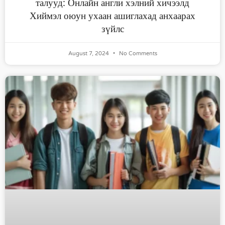
талууд: Онлайн англи хэлний хичээлд
Хиймэл оюун ухаан ашиглахад анхаарах
зүйлс
August 7, 2024
No Comments