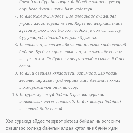
бөгөөд янз бүрийн нөхцөл байдалд тохирсон үгсээр
өөрийгөө бүрэн илэрхийлж чадахгүй.
Та амархан бухимддаг. Бид алдаанаас суралцдаг
учраас алдаа гаргах нь зөв. Хэрэв та илэрхийлэхийг
хүссэн зүйлээ төгс болгож чадахгүй бол сэтгэлээр
бүү унаарай. Битгий амархан бууж өг.
Та зөвлөгөө, зөвлөмжийг үл тоомсорлох хандлагатай
байдаг. Бусдын зарим зөвлөгөө, зөвлөмжийг сонсох
нь зүгээр юм. Та бүтээлч шүүмжлэлд нээлттэй байх
ёстой.
Та ахиц дэвшлээ хянадаггүй. Заримдаа, хэр удаан
явсанаа харахын тулд өөрийн ахиц дэвшлийг хянах
төхөөрөмжтэй байх нь дээр.
Та сурах хүсэлгүй байна. Хэрэв та сурахаас
татгалзвал хэзээ ч өсөхгүй. Та бүх нөхцөл байдалд
нээлттэй байх ёстой.
Хэл сурахад айдас төрүүлдэг plateau байдал нь зогсонги
хэвшлээс эхлээд байнгын алдаа хүртэл янз бүрийн хүчин