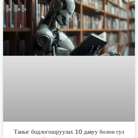
Таныг бодлогошруулах 10 давуу болон сул