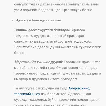
сануулж, түүндээ дахин анхаарлаа хандуулах нь таны
урам зоригийг бадрааж, цааш үргэлжлүүлэх болно.
Идэвхгүй биш идэвхтэй бай
Өөрийн дасгалжуулагч болоорой:
Яриагаа
тэмдэглэж, дуудлага, чөлөөтэй ярих зэрэг
сайжруулах шаардлагатай хэсгүүдийг тодорхойл.
Зорилтот бие даасан дүн шинжилгээ нь хүчирхэг байж
болно.
Мэргэжлийн хүн шиг дуурай:
Төрөлхийн ярианы хэв
маягийг шингээхийн тулд бичлэг эсвэл кинон дээр
төрөлх хэлээр ярьдаг хүмүүсийг дуурайгаарай. Дадлага
нь зүгээр л дуурайсан ч төгс болгодог!
Та аялгуугаа сайжруулахын тулд
Америк кино,
телевизийн шоу
үзэх боломжтой. Эдгээр нь хэл
сурахад тохиолдож буй өндөрлөгийн нөлөөг даван
туулахад туслах цөөн хэдэн эх сурвалж юм.