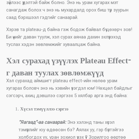
зүйлээс үүдэлтэй байж болно. Энэ нь урам хугарах мэт
санагдаж болох ч энэ нь мухардалд орох биш түр зуурын
саад бэрхшээл гэдгийг санаарай.
Хэрэв та plateau-д байна гэж бодож байвал бүү цөхөрч зов!
Би үүнийг даван туулж, хэл сурах аянаа дахин эхлүүлэхэд
туслах хэдэн зөвлөмжийг хуваалцаж байна.
Хэл сурахад үзүүлэх Plateau Effect-
г даван туулах зөвлөмжүүд
Хэл сурахад аймшигт plateau effect-ийн нөлөө урам
хугарах боловч энэ нь хэвийн үзэгдэл юм! Нөхцөл байдлыг
сэгсэрч, ахиц дэвшлээ сэргээх 5 хялбар арга энд байна:
Хүсэл тэмүүллээ сэргээ
“Яагаад”-аа санаарай:
Энэ хэлэнд таны хүсэл
тэмүүллийг юу өдөөсөн бэ? Аялах уу, гэр бүлтэйгээ
холбогдох уу, уран зохиол үзэх үү? Зорилгоо өөртөө