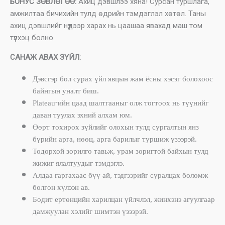
БОНУС ЗӨВЛӨГӨӨ:
Ахиц дэвшлээ хяна! Сурсан туршлага,
амжилтаа бичихийн тулд өдрийн тэмдэглэл хөтөл. Таны
ахиц дэвшлийг нүдээр харах нь цаашаа явахад маш том
түлхэц болно.
САНАЖ АВАХ ЗҮЙЛ:
Дэвсгэр бол сурах үйл явцын жам ёсны хэсэг болохоос
байнгын уналт биш.
Plateau-ийн цаад шалтгааныг олж тогтоох нь түүнийг
даван туулах эхний алхам юм.
Өөрт тохирох зүйлийг олохын тулд сургалтын янз
бүрийн арга, нөөц, арга барилыг туршиж үзээрэй.
Тодорхой зорилго тавьж, урам зоригтой байхын тулд
жижиг ялалтуудыг тэмдэглэ.
Алдаа гаргахаас бүү ай, тэдгээрийг суралцах боломж
болгон хүлээн ав.
Бодит ертөнцийн харилцан үйлчлэл, жинхэнэ агуулгаар
дамжуулан хэлийг шимтэн үзээрэй.