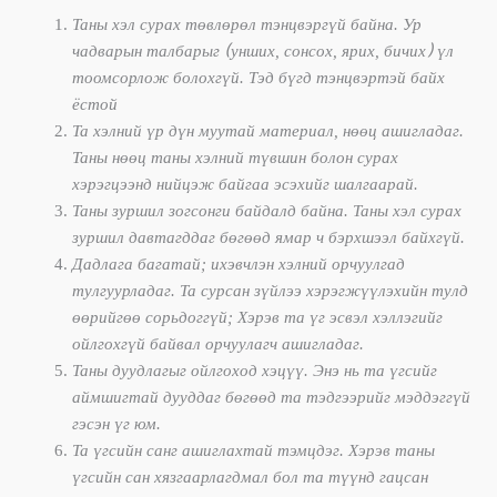
Таны хэл сурах төвлөрөл тэнцвэргүй байна. Ур
чадварын талбарыг (унших, сонсох, ярих, бичих) үл
тоомсорлож болохгүй. Тэд бүгд тэнцвэртэй байх
ёстой
Та хэлний үр дүн муутай материал, нөөц ашигладаг.
Таны нөөц таны хэлний түвшин болон сурах
хэрэгцээнд нийцэж байгаа эсэхийг шалгаарай.
Таны зуршил зогсонги байдалд байна. Таны хэл сурах
зуршил давтагддаг бөгөөд ямар ч бэрхшээл байхгүй.
Дадлага багатай; ихэвчлэн хэлний орчуулгад
тулгуурладаг. Та сурсан зүйлээ хэрэгжүүлэхийн тулд
өөрийгөө сорьдоггүй; Хэрэв та үг эсвэл хэллэгийг
ойлгохгүй байвал орчуулагч ашигладаг.
Таны дуудлагыг ойлгоход хэцүү. Энэ нь та үгсийг
аймшигтай дууддаг бөгөөд та тэдгээрийг мэддэггүй
гэсэн үг юм.
Та үгсийн санг ашиглахтай тэмцдэг. Хэрэв таны
үгсийн сан хязгаарлагдмал бол та түүнд гацсан