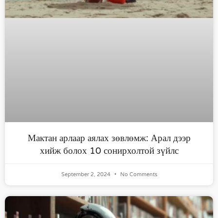
Мактан арлаар аялах зөвлөмж: Арал дээр
хийж болох 10 сонирхолтой зүйлс
September 2, 2024
No Comments