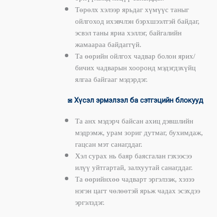
Төрөлх хэлээр ярьдаг хүмүүс таныг
ойлгоход ихэвчлэн бэрхшээлтэй байдаг,
эсвэл таны яриа хэллэг, байгалийн
жамаараа байдаггүй.
Та өөрийн ойлгох чадвар болон ярих/
бичих чадварын хооронд мэдэгдэхүйц
ялгаа байгааг мэдэрдэг.
◙
Хүсэл эрмэлзэл ба сэтгэцийн блокууд
Та анх мэдэрч байсан ахиц дэвшлийн
мэдрэмж, урам зориг дутмаг, бухимдаж,
гацсан мэт санагддаг.
Хэл сурах нь баяр баясгалан гэхээсээ
илүү уйтгартай, залхуутай санагддаг.
Та өөрийнхөө чадварт эргэлзэж, хэзээ
нэгэн цагт чөлөөтэй ярьж чадах эсэхдээ
эргэлздэг.