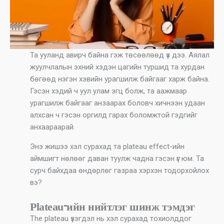
Та ууланд авирч байна гэж төсөөлөөд үз дээ. Аялал
жуулчлалын эхний хэдэн цагийн туршид та хурдан
бөгөөд нэгэн хэвийн урагшилж байгааг харж байна.
Гэсэн хэдий ч уул улам эгц болж, та аажмаар
урагшилж байгааг анзаарах боловч хичнээн удаан
алхсан ч гэсэн оргилд гарах боломжтой гэдгийг
анхаараарай.
Энэ жишээ хэл сурахад та plateau effect-ийн
аймшигт нөлөөг даван туулж чадна гэсэн үг юм. Та
сурч байхдаа өндөрлөг газраа хэрхэн тодорхойлох
вэ?
Plateau-ийн нийтлэг шинж тэмдэг
The plateau үзэгдэл нь хэл сурахад тохиолддог