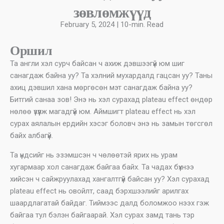
зөвлөмжүүд
February 5, 2024 | 10-min. Read
Оршил
Та англи хэл сурч байсан ч ахиж дэвшээгүй юм шиг
санагдаж байна уу? Та хэлний мухардалд гацсан уу? Таны
ахиц дэвшил хана мөргөсөн мэт санагдаж байна уу?
Битгий санаа зов! Энэ нь хэл сурахад plateau effect өндөр
нөлөө үзүүлж магадгүй юм. Аймшигт plateau effect нь хэл
сурах аялалын ердийн хэсэг боловч энэ нь замын төгсгөл
байх албагүй.
Та үндсийг нь эзэмшсэн ч чөлөөтэй ярих нь урам
хугармаар хол санагдаж байгаа байх. Та чадах бүхнээ
хийсэн ч сайжруулахад хангалтгүй байсан уу? Хэл сурахад
plateau effect нь овойлт, саад бэрхшээлийг арилгах
шаардлагатай байдаг. Тиймээс далд боломжоо нээх гэж
байгаа тул бэлэн байгаарай. Хэл сурах замд тань тэр