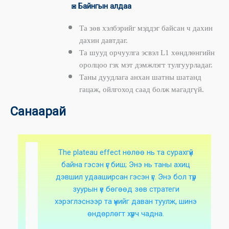
◙
Байнгын алдаа
Та зөв хэлбэрийг мэддэг байсан ч дахин
дахин давтдаг.
Та шууд орчуулга эсвэл L1 хөндлөнгийн
оролцоо гэх мэт дэмжлэгт тулгуурладаг.
Таны дуудлага анхан шатны шатанд
гацаж, ойлгоход саад болж магадгүй.
Санаарай
The plateau effect нөлөө нь та сурахгүй
байна гэсэн үг биш; Энэ нь таны ахиц
дэвшил удааширсан гэсэн үг. Энэ бол түр
зуурын үе бөгөөд зөв стратеги
хэрэглэснээр та үүнийг даван туулж, шинэ
өндөрлөгт хүрч чадна.