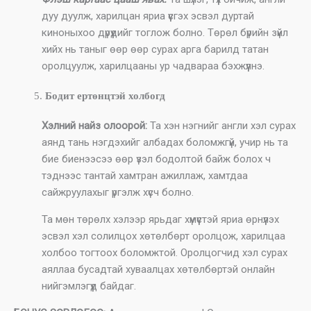
дуу дуулж, харилцан яриа үүсгэх эсвэл дуртай
киноныхоо дүрүүдийг тоглож болно. Төрөл бүрийн зүйл
хийх нь таныг өөр өөр сурах арга барилд татан
оролцуулж, харилцааны ур чадвараа бэхжүүлнэ.
Бодит ертөнцтэй холбогд
Хэлний найз олоорой:
Та хэн нэгнийг англи хэл сурах
аянд тань нэгдэхийг албадах боломжгүй, учир нь та
бие биенээсээ өөр үзэл бодолтой байж болох ч
тэднээс тантай хамтран ажиллаж, хамтдаа
сайжруулахыг үргэлж хүсч болно.
Та мөн төрөлх хэлээр ярьдаг хүмүүстэй яриа өрнүүлэх
эсвэл хэл солилцох хөтөлбөрт оролцож, харилцаа
холбоо тогтоох боломжтой. Оролцогчид хэл сурах
аяллаа бусадтай хуваалцах хөтөлбөртэй онлайн
нийгэмлэгүүд байдаг.