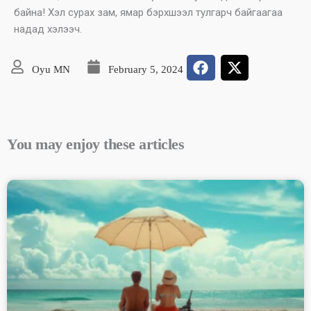
байна! Хэл сурах зам, ямар бэрхшээл тулгарч байгаагаа
надад хэлээч.
Oyu MN
February 5, 2024
You may enjoy these articles