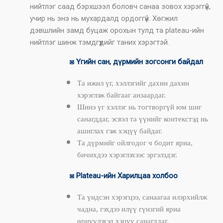
нийтлэг саад бэрхшээл боловч санаа зовох хэрэггүй,
учир нь энэ нь мухардалд ордоггүй. Хөгжил
дэвшлийн замд буцаж орохын тулд та plateau-ийн
нийтлэг шинж тэмдгүүдийг таних хэрэгтэй.
◙ Үгийн сан, дүрмийн зогсонги байдал
Та ижил үг, хэллэгийг дахин дахин
хэрэглэж байгааг анзаардаг.
Шинэ үг хэллэг нь тогтворгүй юм шиг
санагддаг, эсвэл та үүнийг контекстэд нь
ашиглах гэж хэцүү байдаг.
Та дүрмийг ойлгодог ч бодит яриа,
бичихдээ хэрэглэхээс эргэлздэг.
◙ Plateau-ийн Харилцаа холбоо
Та үндсэн хэрэгцээ, санаагаа илэрхийлж
чадна, гэхдээ илүү гүнзгий яриа
өрнүүлэхэд хэцүү санагддаг.