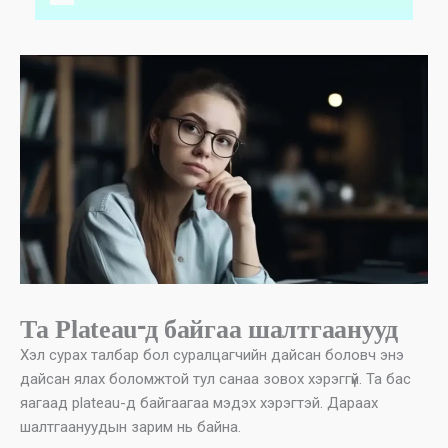
Та Plateau-д байгаа шалтгаанууд
Хэл сурах талбар бол суралцагчийн дайсан боловч энэ
дайсан ялах боломжтой тул санаа зовох хэрэггүй. Та бас
яагаад plateau-д байгаагаа мэдэх хэрэгтэй. Дараах
шалтгаануудын зарим нь байна.