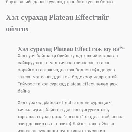
бэрхшээлийг даван туулахад тань бид туслах болно.
Хэл сурахад Plateau Effect-ийг
ойлгох
Хэл сурахад Plateau Effect гэж юу вэ?
Хэл сурч байгаа хүн бүрийн хувьд хэлний мэдлэгээ
сайжруулахын тулд хичнээн хичээсэн ч гэсэн
өөрийгөө гаргаж чадна гэж бодсон зүйл дээрээ
гацсан мэт санагддаг гэж бодохоор ядаргаатай.
Тиймээс та хэл сурахад plateau effect нөлөө үзүүлж
байна.
Хэл сурахад plateau effect гэдэг нь суралцагч
хичээл зүтгэл, байнгын дасгал сургуулилтыг үл
харгалзан суралцахаа “зогсоох” хандлагатай, эсвэл
ахиц дэвшил нь огт ахихгүй байхыг хэлнэ. Энэ нь
ихэвчлэн суралцагч дунд түвшинд хүрсэн үед