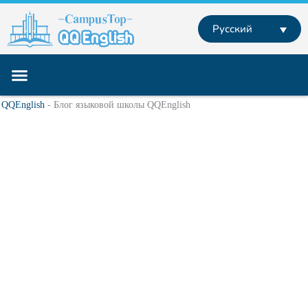
Перейти
к
Русский
содержимому
Учебные программы
Английский за границей
Английский Онлайн
QQEnglish
-
Блог языковой школы QQEnglish