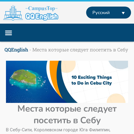
Перейти
к
Русский
содержимому
Учебные программы
Английский за границей
Английский Онлайн
QQEnglish
-
Места которые следует посетить в Себу
Места которые следует
посетить в Себу
В Себу-Сити, Королевском городе Юга Филиппин,