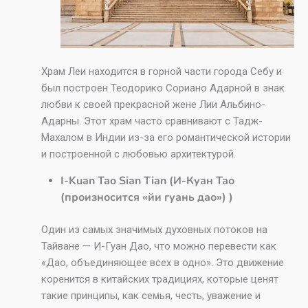
Храм Леи находится в горной части города Себу и
был построен Теодорико Сориано Адарной в знак
любви к своей прекрасной жене Лии Альбино-
Адарны. Этот храм часто сравнивают с Тадж-
Махалом в Индии из-за его романтической истории
и построенной с любовью архитектурой.
I-Kuan Tao Sian Tian (И-Куан Тао
(произносится «йи гуань дао») )
Один из самых значимых духовных потоков на
Тайване — И-Гуан Дао, что можно перевести как
«Дао, объединяющее всех в одно». Это движение
коренится в китайских традициях, которые ценят
такие принципы, как семья, честь, уважение и