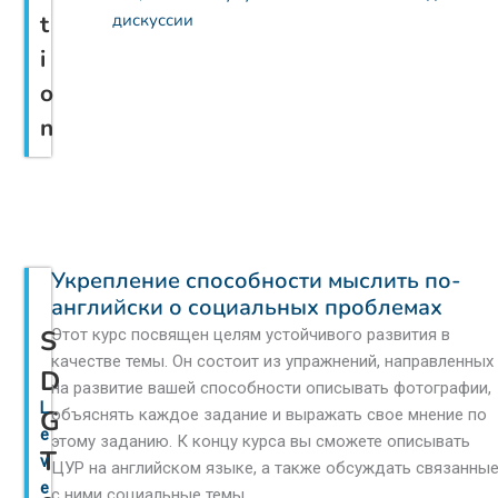
t
дискуссии
i
o
n
Укрепление способности мыслить по-
английски о социальных проблемах
S
Этот курс посвящен целям устойчивого развития в
качестве темы. Он состоит из упражнений, направленных
D
на развитие вашей способности описывать фотографии,
L
G
объяснять каждое задание и выражать свое мнение по
e
этому заданию. К концу курса вы сможете описывать
T
v
ЦУР на английском языке, а также обсуждать связанны
e
с ними социальные темы.