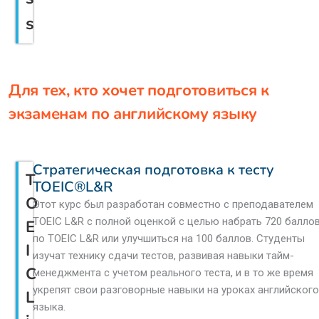
s
Для тех, кто хочет подготовиться к
экзаменам по английскому языку
Стратегическая подготовка к тесту
T
TOEIC®L&R
O
Этот курс был разработан совместно с преподавателем
TOEIC L&R с полной оценкой с целью набрать 720 балло
E
по TOEIC L&R или улучшиться на 100 баллов. Студенты
I
изучат технику сдачи тестов, развивая навыки тайм-
C
менеджмента с учетом реального теста, и в то же время
укрепят свои разговорные навыки на уроках английского
L
языка.