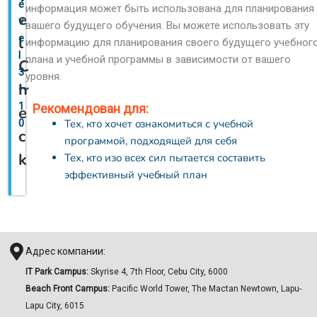
e
информация может быть использована для планирования
e
v
вашего будущего обучения. Вы можете использовать эту
e
l
информацию для планирования своего будущего учебног
l
плана и учебной программы в зависимости от вашего
C
3
уровня.
h
〜
1
Рекомендован для:
e
Тех, кто хочет ознакомиться с учебной
0
c
программой, подходящей для себя
k
Тех, кто изо всех сил пытается составить
эффективный учебный план
Адрес компании:
IT Park Campus:
Skyrise 4, 7th Floor, Cebu City, 6000
Beach Front Campus:
Pacific World Tower, The Mactan Newtown, Lapu-
Lapu City, 6015