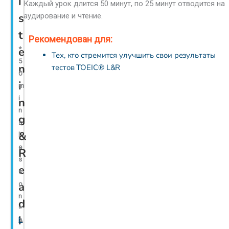
i
Каждый урок длится 50 минут, по 25 минут отводится на
s
аудирование и чтение.
t
Рекомендован для:
e
*
Тех, кто стремится улучшить свои результаты
5
n
тестов TOEIC® L&R
0
i
m
i
n
n
g
s
&
l
e
R
s
e
s
a
o
n
d
*
i
L
A