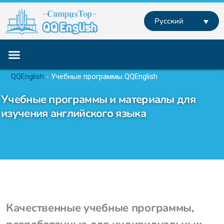
Перейти
к
Русский
содержимому
Учебные программы
Английский за границей
Английский Онлайн
QQEnglish
-
Учебные программы QQEnglish
Учебные программы и материалы для
изучения английского языка
Качественные учебные программы,