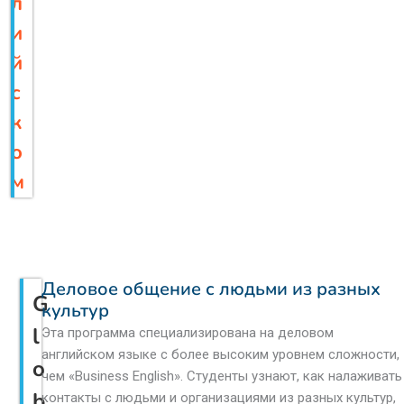
л
и
й
с
к
о
м
Деловое общение с людьми из разных
G
культур
l
Эта программа специализирована на деловом
английском языке с более высоким уровнем сложности,
o
чем «Business English». Студенты узнают, как налаживать
b
контакты с людьми и организациями из разных культур,