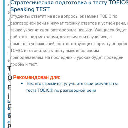
Стратегическая подготовка к тесту TOEIC
*
Speaking TEST
5
Студенты ответят на все вопросы экзамена TOEIC по
0
разговорной речи и изучат технику ответов и устной речи, 
m
также укрепят свои разговорные навыки. Учащиеся будут
i
работать над методами, которым они научились, с
n
помощью упражнений, соответствующих формату вопрос
s
TOEIC, и готовиться к тесту вместе со своим
l
преподавателем. На последних 6 уроках будет проведён
e
пробный тест.
T
s
s
O
Рекомендован для:
o
Тех, кто стремится улучшить свои результаты
E
n
теста TOEIC® по разговорной речи
*
I
L
A
C
e
d
S
v
d
e
-
p