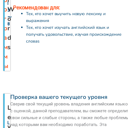
l
Рекомендован для:
о
W
3
Тех, кто хочет выучить новую лексику и
г
o
〜
выражения
8
р
r
Тех, кто хочет изучать английский язык и
получать удовольствие, изучая происхождение
а
d
словаs
м
s
м
ы
Проверка вашего текущего уровня
Сверив свой текущий уровень владения английским язык
L
с оценкой, данной преподавателем, вы сможете определи
e
свои сильные и слабые стороны, а также любые проблемы
L
над которыми вам необходимо поработать. Эта
v