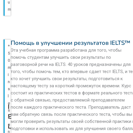
u
m
Помощь в улучшении результатов IELTS™
*
Эта учебная программа разработана для того, чтобы
5
помочь студентам улучшить свои результаты по
0
разговорной речи на IELTS. 40 уроков предназначены для
m
того, чтобы помочь тем, кто впервые сдает тест IELTS, и те
i
кто хочет улучшить свои результаты, подготовиться к
n
настоящему тесту за короткий промежуток времени. Курс
s
состоит из практических тестов в формате реального тест
l
с обратной связью, предоставляемой преподавателем
e
I
после каждого практического теста. Преподаватель даст
s
вам обратную связь после практического теста, чтобы вы
E
s
могли проверить результаты своей собственной практики 
L
o
подготовки и использовать их для улучшения своего балл
n