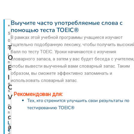
Выучите часто употребляемые слова с
*
помощью теста TOEIC®
5
В рамках этой учебной программы учащиеся изучают
0
тщательно подобранную лексику, чтобы получить высоки
T
m
балл по тесту TOEIC. Уроки начинаются с изучения
i
O
словарного запаса, а затем у вас будет беседа с учителем
n
E
чтобы вывести выученный вами словарный запас. Таким
s
образом, вы сможете эффективно запоминать и
I
l
использовать словарный запас.
e
C
s
Рекомендован для:
V
s
Тех, кто стремится улучшить свои результаты по
o
o
тестированию TOEIC®
n
c
*
L
a
A
e
d