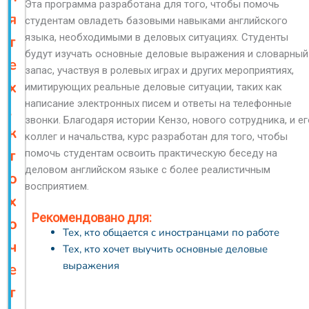
Эта программа разработана для того, чтобы помочь
я
студентам овладеть базовыми навыками английского
языка, необходимыми в деловых ситуациях. Студенты
т
будут изучать основные деловые выражения и словарный
е
запас, участвуя в ролевых играх и других мероприятиях,
х
имитирующих реальные деловые ситуации, таких как
написание электронных писем и ответы на телефонные
,
звонки. Благодаря истории Кензо, нового сотрудника, и ег
к
коллег и начальства, курс разработан для того, чтобы
т
помочь студентам освоить практическую беседу на
деловом английском языке с более реалистичным
о
восприятием.
х
Рекомендовано для:
о
Тех, кто общается с иностранцами по работе
ч
Тех, кто хочет выучить основные деловые
выражения
е
т