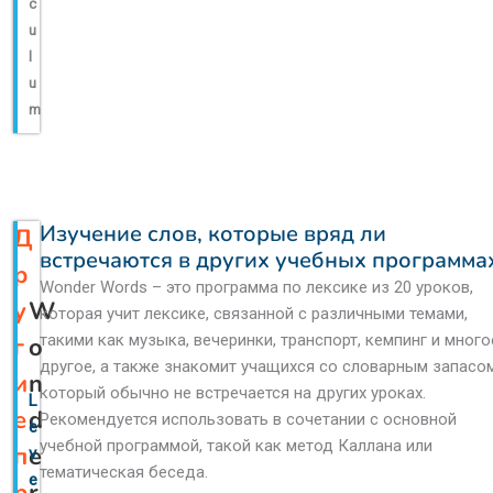
c
u
l
u
m
Изучение слов, которые вряд ли
Д
встречаются в других учебных программа
р
Wonder Words – это программа по лексике из 20 уроков,
у
W
которая учит лексике, связанной с различными темами,
такими как музыка, вечеринки, транспорт, кемпинг и много
г
o
другое, а также знакомит учащихся со словарным запасом
и
n
который обычно не встречается на других уроках.
L
е
d
Рекомендуется использовать в сочетании с основной
e
учебной программой, такой как метод Каллана или
п
e
v
тематическая беседа.
e
р
r