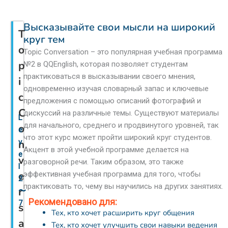
Высказывайте свои мысли на широкий
T
круг тем
o
Topic Conversation – это популярная учебная программа
p
№2 в QQEnglish, которая позволяет студентам
практиковаться в высказывании своего мнения,
i
одновременно изучая словарный запас и ключевые
c
предложения с помощью описаний фотографий и
C
дискуссий на различные темы. Существуют материалы
L
для начального, среднего и продвинутого уровней, так
o
e
что этот курс может пройти широкий круг студентов.
n
v
Акцент в этой учебной программе делается на
e
v
разговорной речи. Таким образом, это также
l
e
эффективная учебная программа для того, чтобы
2
практиковать то, чему вы научились на других занятиях.
r
〜
Рекомендовано для:
7
s
Тех, кто хочет расширить круг общения
a
Тех, кто хочет улучшить свои навыки ведения