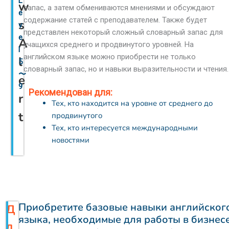
L
w
запас, а затем обмениваются мнениями и обсуждают
e
содержание статей с преподавателем. Также будет
s
v
представлен некоторый сложный словарный запас для
e
A
учащихся среднего и продвинутого уровней. На
l
английском языке можно приобрести не только
l
5
словарный запас, но и навыки выразительности и чтения.
〜
e
9
Рекомендован для:
r
Тех, кто находится на уровне от среднего до
t
продвинутого
Тех, кто интересуется международными
новостями
Приобретите базовые навыки английског
Д
языка, необходимые для работы в бизнес
л