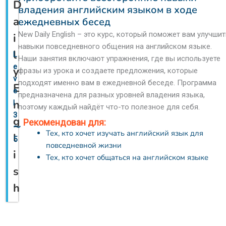
D
владения английским языком в ходе
a
ежедневных бесед
New Daily English – это курс, который поможет вам улучшит
i
навыки повседневного общения на английском языке.
l
L
Наши занятия включают упражнения, где вы используете
e
y
фразы из урока и создаете предложения, которые
v
подходят именно вам в ежедневной беседе. Программа
E
e
предназначена для разных уровней владения языка,
n
l
поэтому каждый найдёт что-то полезное для себя.
3
g
Рекомендован для:
〜
Тех, кто хочет изучать английский язык для
l
5
повседневной жизни
i
Тех, кто хочет общаться на английском языке
s
h