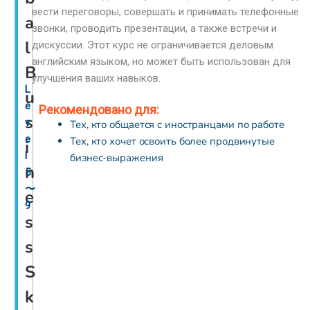
вести переговоры, совершать и принимать телефонные
a
звонки, проводить презентации, а также встречи и
l
дискуссии. Этот курс не ограничивается деловым
английским языком, но может быть использован для
B
улучшения ваших навыков.
L
u
e
Рекомендовано для:
s
v
Тех, кто общается с иностранцами по работе
e
Тех, кто хочет освоить более продвинутые
i
l
бизнес-выражения
n
5
〜
e
9
s
s
S
k