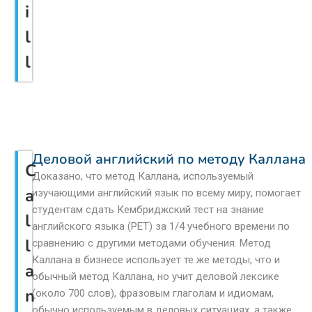
i
l
l
Деловой английский по методу Каллана
C
Доказано, что метод Каллана, используемый
a
изучающими английский язык по всему миру, помогает
студентам сдать Кембриджский тест на знание
l
английского языка (PET) за 1/4 учебного времени по
l
сравнению с другими методами обучения. Метод
Каллана в бизнесе использует те же методы, что и
a
обычный метод Каллана, но учит деловой лексике
n
(около 700 слов), фразовым глаголам и идиомам,
обычно используемым в деловых ситуациях, а также