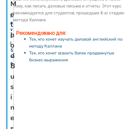
M
тому, как писать деловые письма и отчеты. Этот курс
e
рекомендуется для студентов, прошедших 8-ю стадию
L
метода Каллана.
t
e
v
Рекомендовано для:
h
e
Тех, кто хочет изучать деловой английский по
o
l
методу Каллана
5
Тех, кто хочет освоить более продвинутые
d
〜
бизнес-выражения
B
9
u
s
i
n
e
s