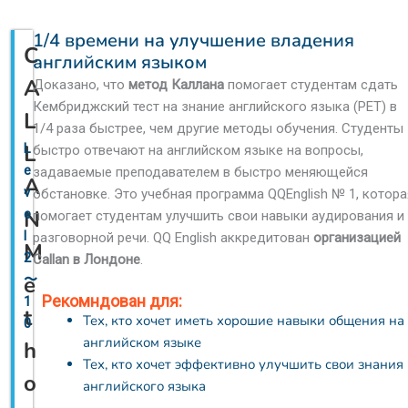
1/4 времени на улучшение владения
C
английским языком
A
Доказано, что
метод Каллана
помогает студентам сдать
Кембриджский тест на знание английского языка (PET) в
L
1/4 раза быстрее, чем другие методы обучения. Студенты
L
L
быстро отвечают на английском языке на вопросы,
e
задаваемые преподавателем в быстро меняющейся
A
v
обстановке. Это учебная программа QQEnglish № 1, котора
N
e
помогает студентам улучшить свои навыки аудирования и
l
разговорной речи. QQ English аккредитован
организацией
M
2
Callan в Лондоне
.
e
〜
Рекомндован для:
1
t
Тех, кто хочет иметь хорошие навыки общения на
0
английском языке
h
Тех, кто хочет эффективно улучшить свои знания
o
английского языка