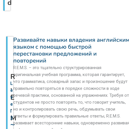
d
Развивайте навыки владения английски
языком с помощью быстрой
перестановки предложений и
повторений
R.E.M.S. – это тщательно структурированная
R
оригинальная учебная программа, которая гарантирует,
что грамматика, словарный запас и произношение будут
L
.
правильно повторяться в порядке сложности в ходе
e
E
речевой практики, основанной на упражнениях. Требуя от
v
студентов не просто повторять то, что говорит учитель,
e
.
но и контролировать свою речь, обдумывать свои
l
M
ответы и формулировать правильные ответы, R.E.M.S.
2
развивает всесторонние навыки, одновременно развива
〜
.