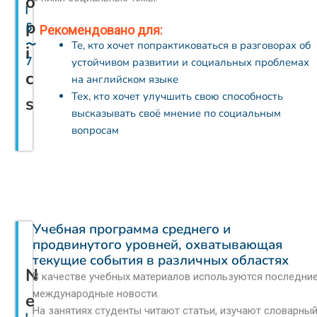
o
l
p
5
Рекомендовано для:
Те, кто хочет попрактиковаться в разговорах об
〜
i
устойчивом развитии и социальных проблемах
7
c
на английском языке
Тех, кто хочет улучшить свою способность
s
высказывать своё мнение по социальным
вопросам
Учебная программа среднего и
продвинутого уровней, охватывающая
текущие события в различных областях
N
В качестве учебных материалов используются последни
международные новости.
e
На занятиях студенты читают статьи, изучают словарны