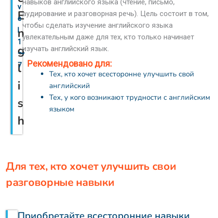
навыков английского языка (чтение, письмо,
v
E
аудирование и разговорная речь). Цель состоит в том,
e
чтобы сделать изучение английского языка
n
l
увлекательным даже для тех, кто только начинает
1
g
изучать английский язык.
〜
Рекомендовано для:
l
7
Тех, кто хочет всесторонне улучшить свой
i
английский
Тех, у кого возникают трудности с английским
s
языком
h
Для тех, кто хочет улучшить свои
разговорные навыки
Приобретайте всесторонние навыки