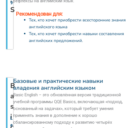
рефлексы на английский язык.
9
S
Рекомендован для:
Тех, кто хочет приобрести всесторонние знания
английского языка
Тех, кто хочет приобрести навыки составления
английских предложений.
Базовые и практические навыки
B
владения английским языком
a
Basic English – это обновлённая версия традиционной
учебной программы QQE Basics, включающая «подход,
s
основанный на задачах», который требует умения
i
применять знания в дополнение к хорошо
L
сбалансированному подходу к развитию четырёх
c
e