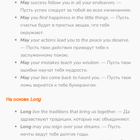
May
success follow you in all your endeavors.
—
Пусть успех следует за тобой во всех начинаниях.
May
you find happiness in the little things.
— Пусть
счастье будет в простых вещах, что тебя
окружают.
May
your actions lead you to the peace you deserve.
— Пусть твои действия приведут тебя к
заслуженному покою.
May
your mistakes teach you wisdom.
— Пусть твои
ошибки научат тебя мудрости.
May
your lies come back to haunt you.
— Пусть твоя
ложь вернётся к тебе бумерангом.
На основе
Long
:
Long
live the traditions that bring us together.
— Да
здравствуют традиции, которые нас объединяют.
Long
may you reign over your dreams.
— Пусть
мечты ведут тебя долгие годы.