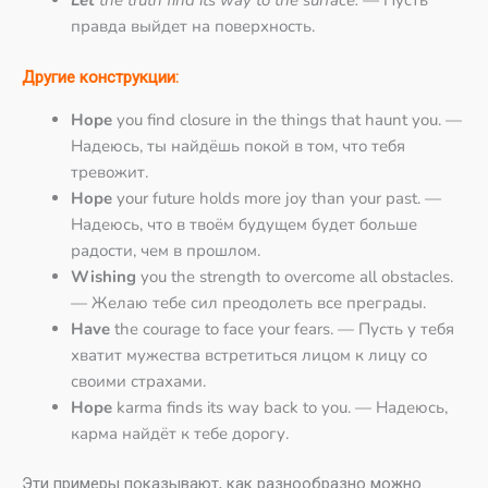
Let
the truth find its way to the surface.
— Пусть
правда выйдет на поверхность.
Другие конструкции:
Hope
you find closure in the things that haunt you. —
Надеюсь, ты найдёшь покой в том, что тебя
тревожит.
Hope
your future holds more joy than your past. —
Надеюсь, что в твоём будущем будет больше
радости, чем в прошлом.
Wishing
you the strength to overcome all obstacles.
— Желаю тебе сил преодолеть все преграды.
Have
the courage to face your fears. — Пусть у тебя
хватит мужества встретиться лицом к лицу со
своими страхами.
Hope
karma finds its way back to you. — Надеюсь,
карма найдёт к тебе дорогу.
Эти примеры показывают, как разнообразно можно