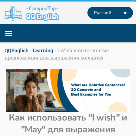
Перейти
к
Русский
содержимому
Учебные программы
Английский за границей
Английский Онлайн
QQEnglish
-
Learning
-
I Wish и оптативные
предложения для выражения желаний
Как использовать "I wish" и
"May" для выражения