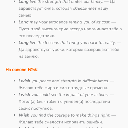
Long
live the strength that unites our family.
— Да
здравствует сила, которая объединяет нашу
семью.
Long
may your arrogance remind you of its cost.
—
Пусть твоё высокомерие всегда напоминает тебе о
его последствиях.
Long
live the lessons that bring you back to reality.
—
Да здравствуют уроки, которые возвращают тебя
на землю.
На основе
Wish
:
I wish
you peace and strength in difficult times.
—
Желаю тебе мира и сил в трудные времена.
I wish
you could see the impact of your actions.
—
Хотел(а) бы, чтобы ты увидел(а) последствия
своих поступков.
Wish
you find the courage to make things right.
—
Желаю тебе смелости исправить ошибки.