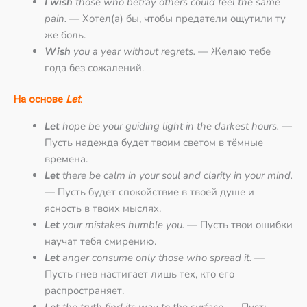
I wish
those who betray others could feel the same
pain.
— Хотел(а) бы, чтобы предатели ощутили ту
же боль.
Wish
you a year without regrets.
— Желаю тебе
года без сожалений.
На основе
Let
:
Let
hope be your guiding light in the darkest hours.
—
Пусть надежда будет твоим светом в тёмные
времена.
Let
there be calm in your soul and clarity in your mind.
— Пусть будет спокойствие в твоей душе и
ясность в твоих мыслях.
Let
your mistakes humble you.
— Пусть твои ошибки
научат тебя смирению.
Let
anger consume only those who spread it.
—
Пусть гнев настигает лишь тех, кто его
распространяет.