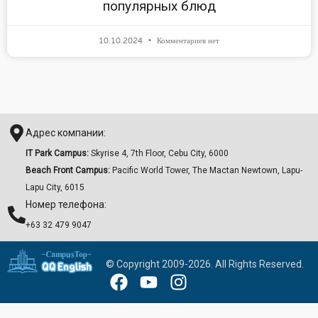
популярных блюд
10.10.2024
Комментариев нет
Адрес компании:
IT Park Campus:
Skyrise 4, 7th Floor, Cebu City, 6000
Beach Front Campus:
Pacific World Tower, The Mactan Newtown, Lapu-
Lapu City, 6015
Номер телефона:
+63 32 479 9047
© Copyright 2009-2026. All Rights Reserved.
F
Y
I
a
o
n
c
u
s