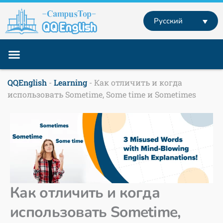
Перейти
к
Русский
содержимому
Учебные программы
Английский за границей
Английский Онлайн
QQEnglish
-
Learning
-
Как отличить и когда
использовать Sometime, Some time и Sometimes
Как отличить и когда
использовать Sometime,