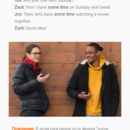
Joe:
Are you free next Sunday?
Zack:
Yes! I have
some time
on Sunday next week.
Joe:
Then, let’s have
some time
watching a movie
together.
Zack:
Good idea!
Пояснение:
В этом разговоре есть фраза “some