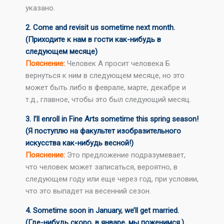
указано.
2. Come and revisit us sometime next month.
(Приходите к нам в гости как-нибудь в
следующем месяце)
Пояснение:
Человек А просит человека Б
вернуться к ним в следующем месяце, но это
может быть либо в феврале, марте, декабре и
т.д., главное, чтобы это был следующий месяц.
3. I’ll enroll in Fine Arts sometime this spring season!
(Я поступлю на факультет изобразительного
искусства как-нибудь весной!)
Пояснение:
Это предложение подразумевает,
что человек может записаться, вероятно, в
следующем году или еще через год, при условии,
что это выпадет на весенний сезон.
4. Sometime soon in January, we’ll get married.
(Где-нибудь скоро, в январе, мы поженимся.)