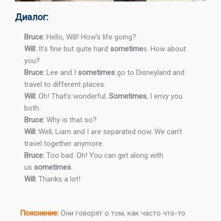
Диалог:
Bruce:
Hello, Will! How’s life going?
Will:
It’s fine but quite hard
sometime
s. How about
you?
Bruce:
Lee and I
sometimes
go to Disneyland and
travel to different places.
Will:
Oh! That’s wonderful.
Sometimes
, I envy you
both.
Bruce:
Why is that so?
Will:
Well, Liam and I are separated now. We can’t
travel together anymore.
Bruce:
Too bad. Oh! You can get along with
us
sometimes
.
Will:
Thanks a lot!
Пояснение:
Они говорят о том, как часто что-то