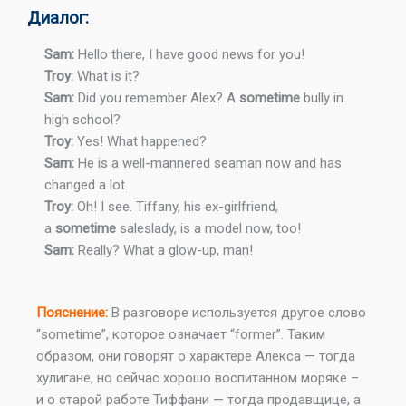
Диалог:
Sam:
Hello there, I have good news for you!
Troy:
What is it?
Sam:
Did you remember Alex? A
sometime
bully in
high school?
Troy:
Yes! What happened?
Sam:
He is a well-mannered seaman now and has
changed a lot.
Troy:
Oh! I see. Tiffany, his ex-girlfriend,
a
sometime
saleslady, is a model now, too!
Sam:
Really? What a glow-up, man!
Пояснение:
В разговоре используется другое слово
“sometime”, которое означает “former”. Таким
образом, они говорят о характере Алекса — тогда
хулигане, но сейчас хорошо воспитанном моряке –
и о старой работе Тиффани — тогда продавщице, а