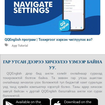
QQEnglish програм | Тохиргоог хэрхэн чиглүүлэх вэ?
App Tutorial
ГАР УТСАН ДЭЭРЭЭ ХИЧЭЭЛЭЭ ҮЗМЭЭР БАЙНА
УУ.
QQEnglish дээр бид англи хэлийг онлайнаар сурахад
тохиромжтой болгож байна. Та зөвхөн гар утсаа ашиглан
онлайнаар хичээлээ үзэх боломжтой тул бидэнтэй хамт суралцах
үед танд хувийн компьютер хэрэггүй болно. Таны өдөр хичнээн
завгүй байсан ч дуртай QQEnglish багштайгаа англи хэл сурах
боломжтой.