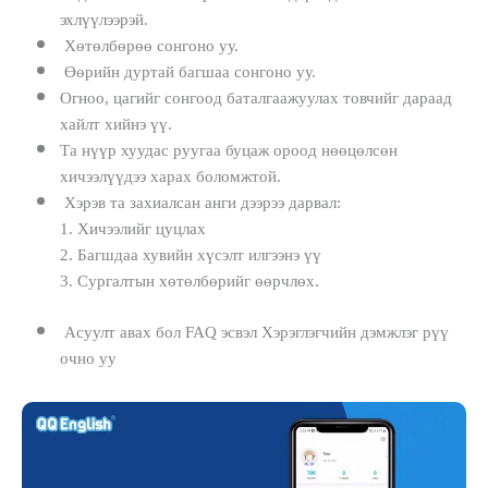
эхлүүлээрэй.
Хөтөлбөрөө сонгоно уу.
Өөрийн дуртай багшаа сонгоно уу.
Огноо, цагийг сонгоод баталгаажуулах товчийг дараад
хайлт хийнэ үү.
Та нүүр хуудас руугаа буцаж ороод нөөцөлсөн
хичээлүүдээ харах боломжтой.
Хэрэв та захиалсан анги дээрээ дарвал:
1. Хичээлийг цуцлах
2. Багшдаа хувийн хүсэлт илгээнэ үү
3. Сургалтын хөтөлбөрийг өөрчлөх.
Асуулт авах бол FAQ эсвэл Хэрэглэгчийн дэмжлэг рүү
очно уу