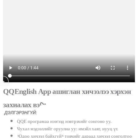
QQEnglish App ашиглан хичээлээ хэрхэн
захиалах вэ?
ДЭЛГЭРЭНГҮЙ:
QQE програмаа нээгээд нэвтрэхийг сонгоно уу.
Чухал мэдээллийг оруулна уу: имэйл хаяг, нууц үг.
“Одоо хичээл байхгүй” товчийг дараад хичээл сонголтоо