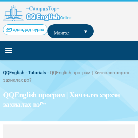
Skip
to
content
Online
Гадаадад сурах
Монгол
Онлайн сургалт
Онлайнаар сурах төлөвлөгөө & үнэ
QQEnglish
-
Tutorials
-
QQEnglish програм | Хичээлээ хэрхэн
захиалах вэ?
QQEnglish програм | Хичээлээ хэрхэн
захиалах вэ?