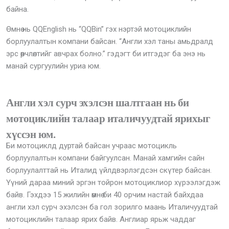
байна.
Өмнө нь QQEnglish нь “QQBin” гэх нэртэй мотоциклийн
борлуулалтын компани байсан. “Англи хэл таны амьдралд
эрс өөрчлөлтийг авчрах болно.” гэдэгт би итгэдэг ба энэ нь
манай сургуулийн уриа юм.
Англи хэл сурч эхэлсэн шалтгаан нь би
мотоциклийн талаар италичуудтай ярихыг
хүссэн юм.
Би мотоциклд дуртай байсан учраас мотоцикль
борлуулалтын компани байгуулсан. Манай хамгийн сайн
борлуулалттай нь Италид үйлдвэрлэгдсэн скүтер байсан.
Үүний дараа миний эргэн тойрон мотоциклиор хүрээлэгдэж
байв. Гэхдээ 15 жилийн өмнө би 40 орчим настай байхдаа
англи хэл сурч эхэлсэн ба гол зорилго маань Италичуудтай
мотоциклийн талаар ярих байв. Англиар ярьж чаддаг