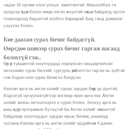
чадах 50 орчим олон улсын ажилтантай. Жишээлбэл, та
хүндээр өвдөх болон ямар нэгэн аюултай нөхцөл байдалд орсон
тохиолдолд бидэнтэй холбоо бариарай. Бид танд дэмжлэг
үзүүлэх болно.
Бие даасан сурах бичиг байдаггүй.
Өөрсдөө шинээр сурах бичиг гаргаж яагаад
болохгүй гэж..
Өөр өөр түвшинтэй оюутнуудад зориулсан ганцаарчилсан
хичээлийн сурах бичгийг сургууль өөрөө бэлтгэн гаргах нь зүйтэй
гэж бодон ном сурах бичигээ бэлдсэн.
Каллан арга нь англи хэлийг сурах, хурдан бөгөөд үр дүнтэй,
бодохгүй орчуулахгүйгээр англиар ярих арга юм. Англи
хэлийг анхны хичээлээрээ л сурах болно. Энэхүү арга нь
маш өндөр програмын бүтэцтэй ба Англи хэлийг хөгжилтэй
байдлаар оюутнуудыг хурдан ярьж, бичиж, уншихад
туслана.Каллан арга нь англи хэлийг ердийнхөөс 4 дахин