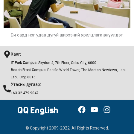
Би сард нэг удаа дугуй ширээний ярилцлага өрнүүлдэг.
Хаяг:
IT Park Campus:
Skyrise 4, 7th Floor, Cebu City, 6000
Beach Front Campus:
Pacific World Tower, The Mactan Newtown, Lapu-
Lapu City, 6015
Утасны дугаар:
+63 32 479 9047
F
Y
I
a
o
n
c
u
s
© Copyright 2009-2022. All Rights Reserved.
e
t
t