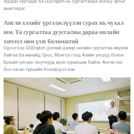
хурдан сургадаг ба QQEnglish нь сургалтанда энэхүү аргыг
ашигладаг.
Англи хэлийг үргэлжлүүлэн сурах нь чухал
юм. Та сургалтаа дуусгасны дараа онлайн
хичээл мөн үзэх боломжтой
Одоогоор QQEnglish дэлхий даяар онлайн сургалтаа явуулж
байгаа ба манайд Орос, Монгол гээд Азийн улсууд болон
Бразил улсаас оюутнууд ирэн суралцаж байна. Англи хэл
бол насан туршийн боловсрол юм.