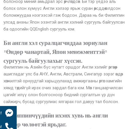
болсноор миний амьдрал эрс өөрчлөгдсөн. Би тэр үедээ аль
болох олон хүмүүс Англи хэлээр ярьж суран өөрсддөө олдсон
боломжуудаа нээгээсэй гэж бодсон. Дараа нь би Филиппин
улсад анхны Япон эзэнтэй англи хэлний сургууль байгуулсан
ба одоогийн QQEnglish сургууль юм.
Би англи хэл суралцагчиддаа зориулан
"Өндөр чанартай, Япон менежменттэй"
сургууль байгуулахыг хүссэн.
Филиппин нь Азийн бүс нутагт оршдог Англи хэлийг өргөнөөр
ашигладаг улс ба АНУ, Англи, Австрали, Сингапур зэрэг өндөр
хөгжилтэй орнуудтай харьцуулахад амжиргааны өртөг хамгийн
хямд төдийгүй ирэх очих зардал бага юм. Мөн ганцаарчилсан
цагийг илүү олон болгосноор бидний сургалтын үр дүн
сайжирч, бусад сургуулиас ялгарах гол давуу тал болсон.
Филиппинчүүдийн ихэнх хувь нь англи
!
хэлээр чөлөөтэй ярьдаг.
!