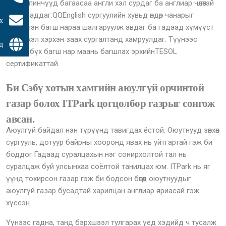
Филиппинчүүд багаасаа англи хэл сурдаг ба англиар чөлөөтэй
ярьж чаддаг.QQEnglish сургуулийн хувьд өндөр чанарыг
х
эрхэмлэн багш нараа шалгаруулж авдаг ба гадаад хүмүүст
англи хэл хэрхэн заах сургалтанд хамруулдаг. Түүнээс
д
гадна, бүх багш нар маань багшлах эрхийнTESOL
сертификаттай.
Би Сэбү хотын хамгийн аюулгүй орчинтой
газар болох ITPark цогцолбор газрыг сонгож
авсан.
Аюулгүй байдал нэн түрүүнд тавигдах ёстой. Оюутнууд зөвхөн
сургууль, дотуур байрны хооронд явах нь уйтгартай гэж би
боддог.Гадаад суралцахын нэг сонирхолтой тал нь
суралцаж буй улсынхаа соёлтой танилцах юм. ITPark нь яг
үүнд тохирсон газар гэж би бодсон бөгөөд оюутнуудыг
аюулгүй газар бусадтай харилцан англиар яриасай гэж
хүссэн.
Үүнээс гадна, танд бэрхшээл тулгарах үед хэдийд ч тусалж