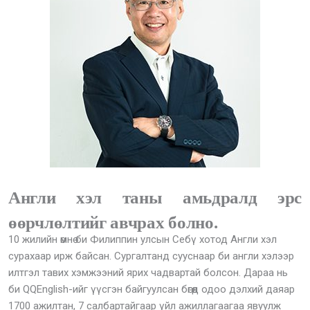
Англи хэл таны амьдралд эрс
өөрчлөлтийг авчрах болно.
10 жилийн өмнө би Филиппин улсын Себү хотод Англи хэл
сурахаар ирж байсан. Сургалтанд сууснаар би англи хэлээр
илтгэл тавих хэмжээний ярих чадвартай болсон. Дараа нь
би QQEnglish-ийг үүсгэн байгуулсан бөгөөд одоо дэлхий даяар
1700 ажилтан, 7 салбартайгаар үйл ажиллагаагаа явуулж