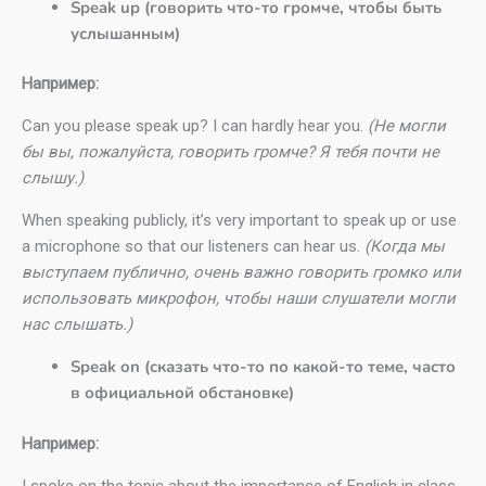
Speak up (говорить что-то громче, чтобы быть
услышанным)
Например:
Can you please speak up? I can hardly hear you.
(Не могли
бы вы, пожалуйста, говорить громче? Я тебя почти не
слышу.)
When speaking publicly, it’s very important to speak up or use
a microphone so that our listeners can hear us.
(Когда мы
выступаем публично, очень важно говорить громко или
использовать микрофон, чтобы наши слушатели могли
нас слышать.)
Speak on (сказать что-то по какой-то теме, часто
в официальной обстановке)
Например:
I spoke on the topic about the importance of English in class