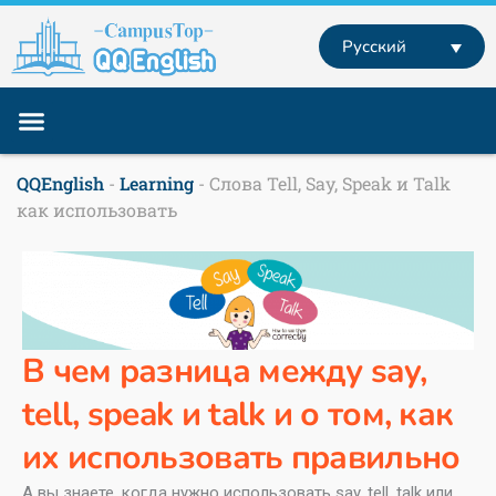
Перейти
к
Русский
содержимому
Учебные программы
Английский за границей
Английский Онлайн
QQEnglish
-
Learning
-
Слова Tell, Say, Speak и Talk
как использовать
В чем разница между say,
tell, speak и talk и о том, как
их использовать правильно
А вы знаете, когда нужно использовать say, tell, talk или