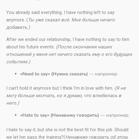
You already said everything. I have nothing left to say
anymore. (
Ты уже сказал всё. Мне больше нечего
добавить.)
After we ended our relationship, I have nothing to say to him
about his future events.
(После окончания наших
отношений у меня нет ничего сказать ему о его будущих
событиях.)
«Need to say» (Нужно сказать)
— например:
I can’t hold it anymore but I think I’m in love with him.
(Я не
могу больше молчать, но я думаю, что влюбилась в
него.)
«Hate to say» (Ненавижу говорить)
— например:
I hate to say it, but she is not the best fit for this job. Should
we let her pass the training?(
Ненавижу говорить об этом,