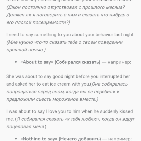
(Джон постоянно отсутствовал с прошлого месяца?
Должен ли я поговорить с ним и сказать что-нибудь о
его плохой посещаемости?)
I need to say something to you about your behavior last night.
(Мне нужно что-то сказать тебе о твоем поведении
прошлой ночью.)
«About to say» (Собирался сказать)
— например:
She was about to say good night before you interrupted her
and asked her to eat ice cream with you.(
Она собиралась
попрощаться перед сном, когда вы ее перебили и
предложили съесть мороженое вместе.)
I was about to say I love you to him when he suddenly kissed
me. (
Я собирался сказать «я тебя люблю», когда он вдруг
поцеловал меня
.)
«Nothing to say» (Нечего добавить)
— например: