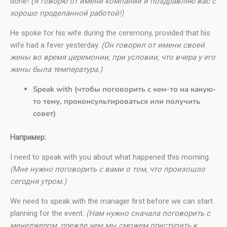
done!
(Я говорю от имени компании и поздравляю вас с
хорошо проделанной работой!)
He spoke for his wife during the ceremony, provided that his
wife had a fever yesterday.
(Он говорил от имени своей
жены во время церемонии, при условии, что вчера у его
жены была температура.)
Speak with (чтобы поговорить с кем-то на какую-
то тему, проконсультироваться или получить
совет)
Например:
I need to speak with you about what happened this morning.
(Мне нужно поговорить с вами о том, что произошло
сегодня утром.)
We need to speak with the manager first before we can start
planning for the event.
(Нам нужно сначала поговорить с
менеджером, прежде чем мы сможем приступить к