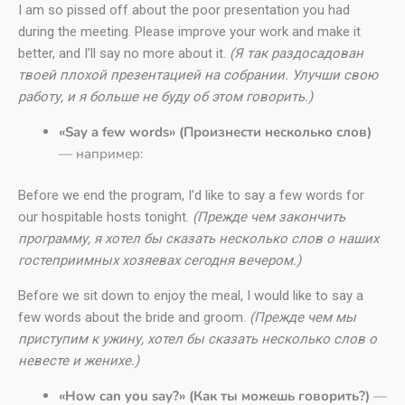
I am so pissed off about the poor presentation you had
during the meeting. Please improve your work and make it
better, and I’ll say no more about it.
(Я так раздосадован
твоей плохой презентацией на собрании. Улучши свою
работу, и я больше не буду об этом говорить.)
«Say a few words» (Произнести несколько слов)
— например:
Before we end the program, I’d like to say a few words for
our hospitable hosts tonight.
(Прежде чем закончить
программу, я хотел бы сказать несколько слов о наших
гостеприимных хозяевах сегодня вечером.)
Before we sit down to enjoy the meal, I would like to say a
few words about the bride and groom.
(Прежде чем мы
приступим к ужину, хотел бы сказать несколько слов о
невесте и женихе.)
«How can you say?» (Как ты можешь говорить?)
—