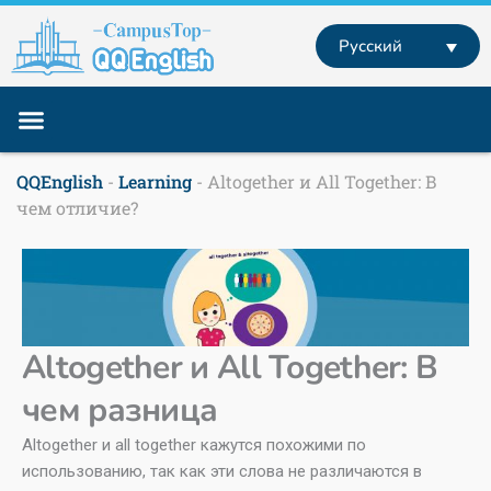
Перейти
к
Русский
содержимому
Учебные программы
Английский за границей
Английский Онлайн
QQEnglish
-
Learning
-
Altogether и All Together: В
чем отличие?
Altogether и All Together: В
чем разница
Altogether и all together кажутся похожими по
использованию, так как эти слова не различаются в