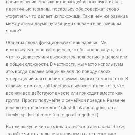
произношении. Большинство людей используют их как
идентичные термины, поскольку оба содержат слово
«together», что делает их похожими. Так в чем же разница
между этими двумя путающими словами в английском
языке?
Оба этих слова функционируют как наречия. Мы
используем слово «altogether», чтобы подчеркнуть, что
что-то делается или выражается полностью, в целом или
в общей сложности. В частности, мы часто используем
это, когда делаем общий вывод по поводу своих
утверждений или говорим о сумме многих компонентов. В
отличие от этого, «all together» выражает идею того, что
все или все действуют вместе или приходят вместе как
группа. Просто подумайте о семейной поездке. Разве не
весело ехать все вместе? (Just think about going on a
family trip. Isn’t it more fun to go all together?).
Вот лишь кусочки того, как отличаются эти слова. Что ж,
давайте читать дальше и заглянем в еще несколько