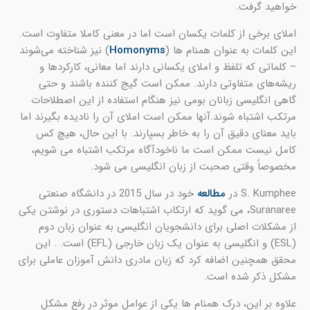
خواهید گرفت.
املای برخی از کلمات یکسان است اما در معنی کاملا متفاوت است.
این کلمات به‌ عنوان همنام ها (
Homonyms
) نیز شناخته می‌شوند
– کلماتی که تلفظ و املای یکسانی دارند اما معانی، کارکردها و
ریشه‌های متفاوتی دارند. ممکن است گیج کننده باشند و حتی
گاهی انگلیسی زبانان بومی نیز هنگام استفاده از این اصطلاحات
مرتکب اشتباه شوند.آنها ممکن است املای آن را نادیده بگیرند اما
باید معنای دقیق آن را به خاطر بسپارند. با این حال، هیچ کس
کامل نیست ممکن است ما ناخودآگاه مرتکب اشتباه می شویم،
مخصوصاً وقتی صحبت از زبان انگلیسی می شود.
S. Kumphee در
مطالعه
خود در سال 2015 در دانشگاه صنعتی
Suranaree، می گوید که ارتکاب اشتباهات دستوری در نوشتن یکی
از مشکلات اصلی برای دانشجویان انگلیسی به عنوان زبان دوم
(ESL) و انگلیسی به عنوان یک زبان خارجی (EFL) است. . این
محقق همچنین اضافه کرد که زبان مادری دانش آموزان عاملی برای
مشکل ذکر شده است.
علاوه بر این، درک همنام ها یکی از عوامل موثر در رفع مشکل