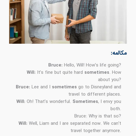
مکالمه:
Bruce:
Hello, Will! How’s life going?
Will:
It’s fine but quite hard
sometimes
. How
about you?
Bruce:
Lee and I
sometimes
go to Disneyland and
travel to different places.
Will:
Oh! That’s wonderful.
Sometimes
, I envy you
both.
Bruce: Why is that so?
Will:
Well, Liam and I are separated now. We can’t
travel together anymore.