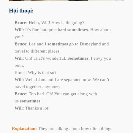
Hội thoại:
Bruce:
Hello, Will! How’s life going?
Will:
It’s fine but quite hard
sometimes
. How about
you?
Bruce:
Lee and I
sometimes
go to Disneyland and
travel to different places.
Will:
Oh! That’s wonderful.
Sometimes
, I envy you
both.
Bruce: Why is that so?
Will:
Well, Liam and I are separated now. We can’t
travel together anymore.
Bruce:
Too bad. Oh! You can get along with
us
sometimes
.
Will:
Thanks a lot!
Explanation:
They are talking about how often things