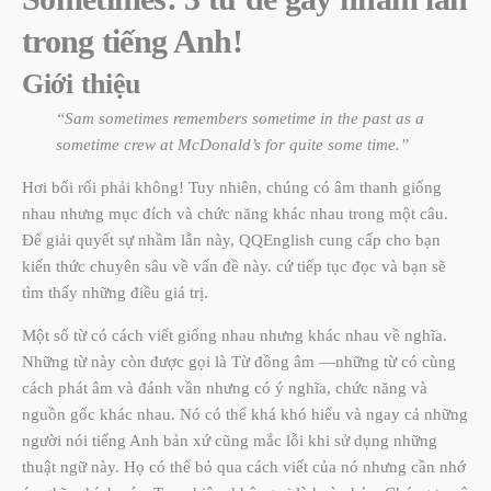
trong tiếng Anh!
Giới thiệu
“Sam sometimes remembers sometime in the past as a
sometime crew at McDonald’s for quite some time.”
Hơi bối rối phải không! Tuy nhiên, chúng có âm thanh giống
nhau nhưng mục đích và chức năng khác nhau trong một câu.
Để giải quyết sự nhầm lẫn này, QQEnglish cung cấp cho bạn
kiến thức chuyên sâu về vấn đề này. cứ tiếp tục đọc và bạn sẽ
tìm thấy những điều giá trị.
Một số từ có cách viết giống nhau nhưng khác nhau về nghĩa.
Những từ này còn được gọi là Từ đồng âm —những từ có cùng
cách phát âm và đánh vần nhưng có ý nghĩa, chức năng và
nguồn gốc khác nhau. Nó có thể khá khó hiểu và ngay cả những
người nói tiếng Anh bản xứ cũng mắc lỗi khi sử dụng những
thuật ngữ này. Họ có thể bỏ qua cách viết của nó nhưng cần nhớ