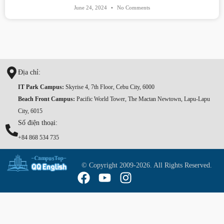
June 24, 2024
No Comments
Địa chỉ:
IT Park Campus:
Skyrise 4, 7th Floor, Cebu City, 6000
Beach Front Campus:
Pacific World Tower, The Mactan Newtown, Lapu-Lapu
City, 6015
Số điện thoại:
+84 868 534 735
© Copyright 2009-2026. All Rights Reserved.
F
Y
I
a
o
n
c
u
s
e
t
t