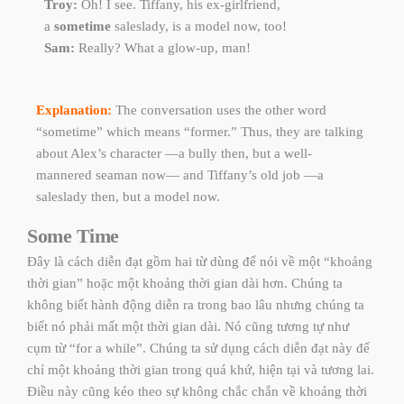
Troy:
Oh! I see. Tiffany, his ex-girlfriend,
a
sometime
saleslady, is a model now, too!
Sam:
Really? What a glow-up, man!
Explanation:
The conversation uses the other word
“sometime” which means “former.” Thus, they are talking
about Alex’s character —a bully then, but a well-
mannered seaman now— and Tiffany’s old job —a
saleslady then, but a model now.
Some Time ​
Đây là cách diễn đạt gồm hai từ dùng để nói về một “khoảng
thời gian” hoặc một khoảng thời gian dài hơn. Chúng ta
không biết hành động diễn ra trong bao lâu nhưng chúng ta
biết nó phải mất một thời gian dài. Nó cũng tương tự như
cụm từ “
for a while
”. Chúng ta sử dụng cách diễn đạt này để
chỉ một khoảng thời gian trong quá khứ, hiện tại và tương lai.
Điều này cũng kéo theo sự không chắc chắn về khoảng thời