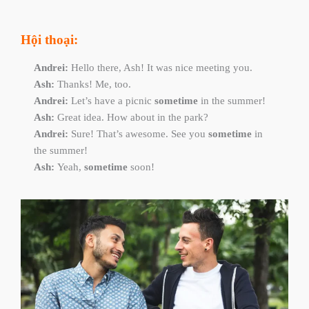
Hội thoại:
Andrei:
Hello there, Ash! It was nice meeting you.
Ash:
Thanks! Me, too.
Andrei:
Let’s have a picnic
sometime
in the summer!
Ash:
Great idea. How about in the park?
Andrei:
Sure! That’s awesome. See you
sometime
in
the summer!
Ash:
Yeah,
sometime
soon!