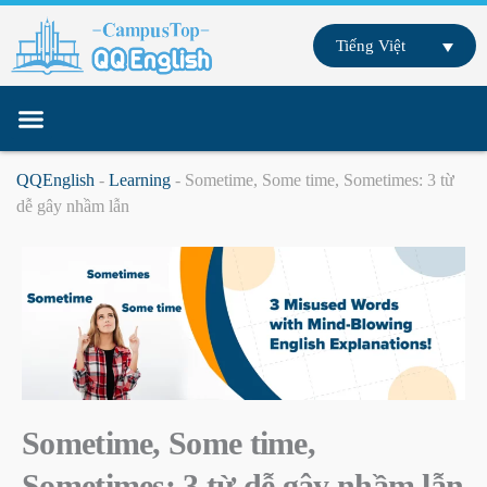
Skip
to
Tiếng Việt
content
Trang chủ
Giáo viên
Giáo trình
Du học tiếng Anh
Học tiếng Anh trực tuyến
QQEnglish
-
Learning
-
Sometime, Some time, Sometimes: 3 từ
dễ gây nhầm lẫn
Sometime, Some time,
Sometimes: 3 từ dễ gây nhầm lẫn