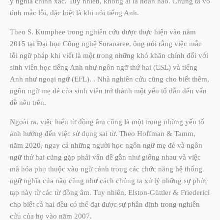
ý nghĩa chính xác. Tuy nhiên, không ai là hoàn hảo. Chúng ta vô
tình mắc lỗi, đặc biệt là khi nói tiếng Anh.
Theo S. Kumphee trong nghiên cứu được thực hiện vào năm
2015 tại Đại học Công nghệ Suranaree, ông nói rằng việc mắc
lỗi ngữ pháp khi viết là một trong những khó khăn chính đối với
sinh viên học tiếng Anh như ngôn ngữ thứ hai (ESL) và tiếng
Anh như ngoại ngữ (EFL). . Nhà nghiên cứu cũng cho biết thêm,
ngôn ngữ mẹ đẻ của sinh viên trở thành một yếu tố dẫn đến vấn
đề nêu trên.
Ngoài ra, việc hiểu từ đồng âm cũng là một trong những yếu tố
ảnh hưởng đến việc sử dụng sai từ. Theo Hoffman & Tamm,
năm 2020, ngay cả những người học ngôn ngữ mẹ đẻ và ngôn
ngữ thứ hai cũng gặp phải vấn đề gần như giống nhau và việc
mã hóa phụ thuộc vào ngữ cảnh trong các chức năng hệ thống
ngữ nghĩa của não cũng như cách chúng ta xử lý những sự phức
tạp này từ các từ đồng âm. Tuy nhiên, Elston-Güttler & Friederici
cho biết cả hai đều có thể đạt được sự phân định trong nghiên
cứu của họ vào năm 2007.