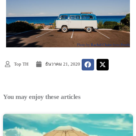
Photo by
Rachel Claire
from
Pexels
Top TH
ธันวาคม 21, 2020
You may enjoy these articles