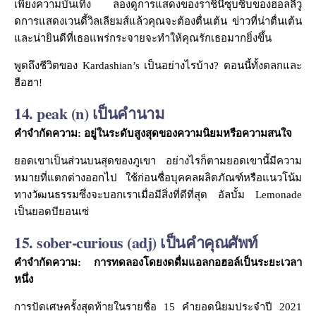
เพียงความบันเทิง ลองดูการแสดงของราชินีซุบซิบของฮอลลีวู
ดการแสดงเวนดี้วิลเลียมส์แล้วคุณจะต้องตื่นเต้น ข่าวที่น่าตื่นเต้น
และน่ายินดีที่เธอแพร่กระจายจะทำให้คุณรักเธอมากยิ่งขึ้น
พูดถึงชีวิตของ Kardashian’s เป็นอย่างไรบ้าง? ตอนนี้ทั้งตลกและ
ฮือฮา!
14. peak (n) เป็นคำนาม
คำจำกัดความ: อยู่ในระดับสูงสุดของความนิยมหรือความสนใจ
ยอดเขาเป็นส่วนบนสุดของภูเขา อย่างไรก็ตามยอดเขานี้มีความ
หมายที่แตกต่างออกไป ใช้ก่อนชื่อบุคคลผลิตภัณฑ์หรือแนวโน้ม
ทางวัฒนธรรมซึ่งจะบอกเราเมื่อมีสิ่งที่ดีที่สุด อัลบั้ม Lemonade
เป็นยอดบียอนเซ่
15. sober-curious (adj) เป็นคำคุณศัพท์
คำจำกัดความ: การทดลองโดยงดดื่มแอลกอฮอล์เป็นระยะเวลา
หนึ่ง
การปัดเศษครั้งสุดท้ายในรายชื่อ 15 คำยอดนิยมประจำปี 2021