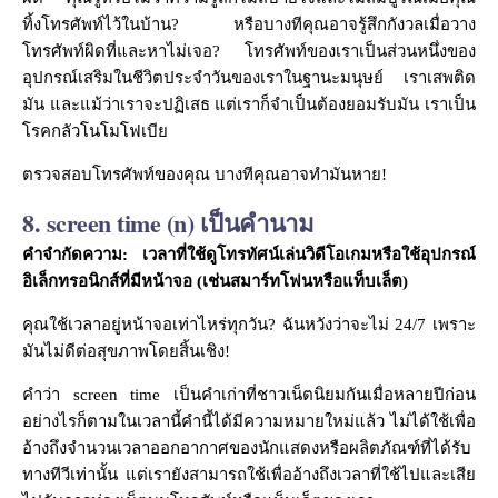
ทิ้งโทรศัพท์ไว้ในบ้าน? หรือบางทีคุณอาจรู้สึกกังวลเมื่อวาง
โทรศัพท์ผิดที่และหาไม่เจอ? โทรศัพท์ของเราเป็นส่วนหนึ่งของ
อุปกรณ์เสริมในชีวิตประจำวันของเราในฐานะมนุษย์ เราเสพติด
มัน และแม้ว่าเราจะปฏิเสธ แต่เราก็จำเป็นต้องยอมรับมัน เราเป็น
โรคกลัวโนโมโฟเบีย
ตรวจสอบโทรศัพท์ของคุณ บางทีคุณอาจทำมันหาย!
8. screen time (n) เป็นคำนาม
คำจำกัดความ: เวลาที่ใช้ดูโทรทัศน์เล่นวิดีโอเกมหรือใช้อุปกรณ์
อิเล็กทรอนิกส์ที่มีหน้าจอ (เช่นสมาร์ทโฟนหรือแท็บเล็ต)
คุณใช้เวลาอยู่หน้าจอเท่าไหร่ทุกวัน? ฉันหวังว่าจะไม่ 24/7 เพราะ
มันไม่ดีต่อสุขภาพโดยสิ้นเชิง!
คำว่า screen time เป็นคำเก่าที่ชาวเน็ตนิยมกันเมื่อหลายปีก่อน
อย่างไรก็ตามในเวลานี้คำนี้ได้มีความหมายใหม่แล้ว ไม่ได้ใช้เพื่อ
อ้างถึงจำนวนเวลาออกอากาศของนักแสดงหรือผลิตภัณฑ์ที่ได้รับ
ทางทีวีเท่านั้น แต่เรายังสามารถใช้เพื่ออ้างถึงเวลาที่ใช้ไปและเสีย