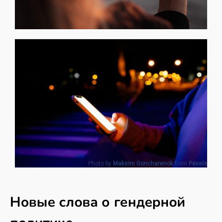
Photo by
Maksim Goncharenok
from
Pexels
Новые слова о гендерной