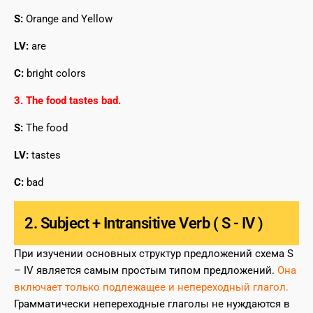
S:
Orange and Yellow
LV:
are
C:
bright colors
3. The food tastes bad.
S:
The food
LV:
tastes
C:
bad
2. Subject + Intransitive Verb ( S - IV )
При изучении основных структур предложений схема S
– IV является самым простым типом предложений.
Она
включает только подлежащее и непереходный глагол.
Грамматически непереходные глаголы не нуждаются в