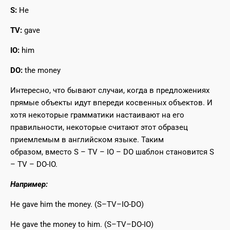
S:
He
TV:
gave
IO:
him
DO:
the money
Интересно, что бывают случаи, когда в предложениях
прямые объекты идут впереди косвенных объектов. И
хотя некоторые грамматики настаивают на его
правильности, некоторые считают этот образец
приемлемым в английском языке. Таким
образом, вместо S – TV – IO – DO шаблон становится S
– TV – DO-IO.
Например:
He gave him the money. (S–TV–IO-DO)
He gave the money to him. (S–TV–DO-IO)