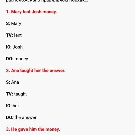
расположены в правильном порядке.
1. Mary lent Josh money.
S:
Mary
TV:
lent
IO:
Josh
DO:
money
2. Ana taught her the answer.
S:
Ana
TV:
taught
IO:
her
DO:
the answer
3. He gave him the money.