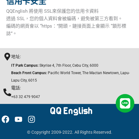
信用卡安全
QQEnglish 將使用 SSL來保護您的信用卡資料
透過 SSL，您的個人資料會被編碼，避免被第三方看到。
編碼的網頁會以 “https：”開頭，鏈接頁面上會顯示 “鎖形標
誌”。
地址:
IT Park Campus:
Skyrise 4, 7th Floor, Cebu City, 6000
Beach Front Campus:
Pacific World Tower, The Mactan Newtown, Lapu-
Lapu City, 6015
電話:
+63 32 479 9047
F
Y
I
a
o
n
© Copyright 2009-2022. All Rights Reserved.
c
u
s