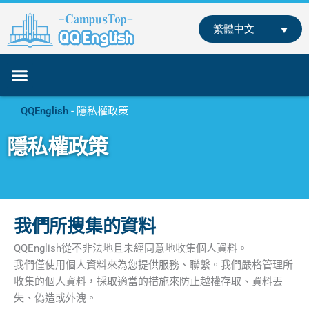
跳
至
繁體中文
主
要
內
容
關於我們
專業師資
課程介紹
部落格
聯絡我們
線下學英文
線上學英文
QQEnglish
-
隱私權政策
隱私權政策
我們所搜集的資料
QQEnglish從不非法地且未經同意地收集個人資料。
我們僅使用個人資料來為您提供服務、聯繫。我們嚴格管理所
收集的個人資料，採取適當的措施來防止越權存取、資料丟
失、偽造或外洩。