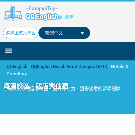
跳
至
主
線下遊學
要
內
繁體中文
線上英文學習
容
線下學英文
校區
學習方案價格
部落格
聯絡我們
報價/申請
QQEnglish
-
QQEnglish Beach Front Campus (BFC)
-
Hotels &
Dormitory
海濱校區 - 飯店與住宿
在海灘度假村遠離喧囂，提升專注力，獲得滿意的留學體驗