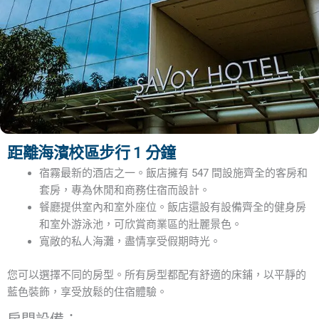
距離海濱校區步行 1 分鐘
宿霧最新的酒店之一。飯店擁有 547 間設施齊全的客房和
套房，專為休閒和商務住宿而設計。
餐廳提供室內和室外座位。飯店還設有設備齊全的健身房
和室外游泳池，可欣賞商業區的壯麗景色。
寬敞的私人海灘，盡情享受假期時光。
您可以選擇不同的房型。所有房型都配有舒適的床鋪，以平靜的
藍色裝飾，享受放鬆的住宿體驗。