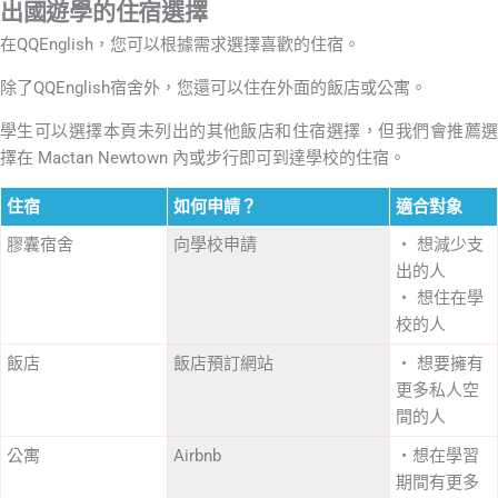
出國遊學的住宿選擇
在QQEnglish，您可以根據需求選擇喜歡的住宿。
除了QQEnglish宿舍外，您還可以住在外面的飯店或公寓。
學生可以選擇本頁未列出的其他飯店和住宿選擇，但我們會推薦選
擇在 Mactan Newtown 內或步行即可到達學校的住宿。
住宿
如何申請？
適合對象
膠囊宿舍
向學校申請
・ 想減少支
出的人
・ 想住在學
校的人
飯店
飯店預訂網站
・ 想要擁有
更多私人空
間的人
公寓
Airbnb
・想在學習
期間有更多