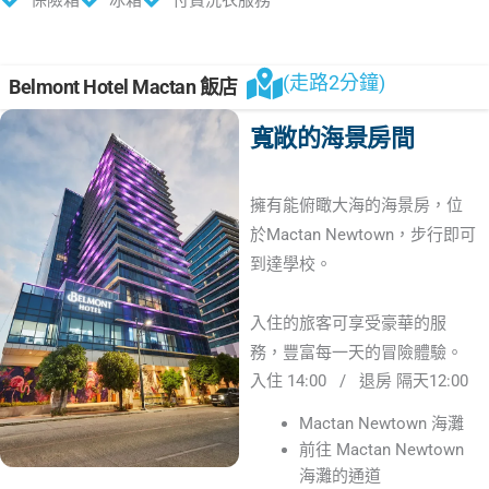
保險箱
冰箱
付費洗衣服務
(走路2分鐘)
Belmont Hotel Mactan 飯店
寬敞的海景房間
擁有能俯瞰大海的海景房，位
於Mactan Newtown，步行即可
到達學校。
入住的旅客可享受豪華的服
務，豐富每一天的冒險體驗。
入住 14:00 / 退房 隔天12:00
Mactan Newtown 海灘
前往 Mactan Newtown
海灘的通道