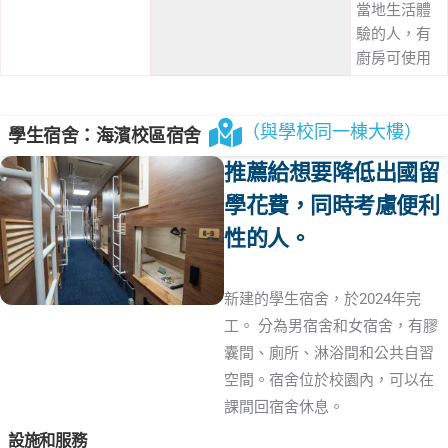
當地生活體
驗的人，有
廚房可使用
（與學校同一棟大樓）
學生宿舍：海濱校區宿舍
推薦給想要降低出國留
學花費，同時考慮便利
性的人。
新建的學生宿舍，於2024年完
工。 分為男宿舍和女宿舍，有膠
囊間、廁所、淋浴間和公共自習
空間。宿舍位於校園內，可以在
課間回宿舍休息。
設施和服務