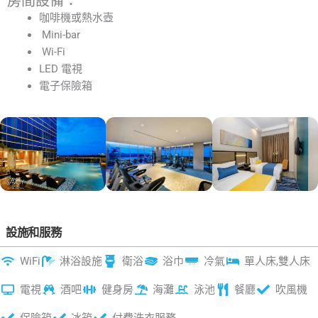
房間設備：
咖啡機或熱水壺
Mini-bar
Wi-Fi
LED 電視
電子保險箱
設施和服務
WiFi
淋浴設施
衛浴
浴巾
冷氣
單人床,雙人床
電視
酒吧
健身房
海灘
泳池
餐廳
吹風機