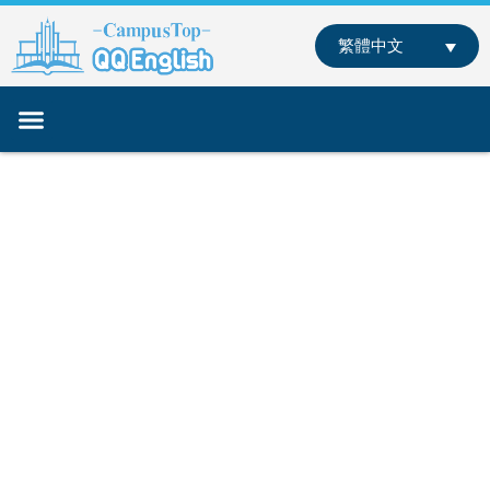
跳
至
繁體中文
主
要
內
容
關於我們
專業師資
課程介紹
部落格
聯絡我們
線下學英文
線上學英文