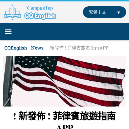
跳
至
繁體中文
主
要
內
容
關於我們
專業師資
課程介紹
部落格
聯絡我們
線下學英文
線上學英文
QQEnglish
-
News
-
! 新發佈 ! 菲律賓旅遊指南APP
! 新發佈 ! 菲律賓旅遊指南
APP