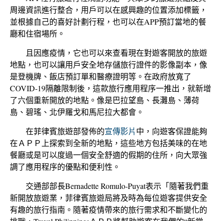
周邊資訊進行整合，用戶可以在感興趣的位置添加標籤，
並根據自己的喜好計劃行程，也可以在APP預訂當地的餐
廳和住宿場所。
且因應疫情，它也可以來查看現在對遊客開放的旅遊
地點，也可以讓用戶安全地存儲旅行證件的影像副本，像
是登機牌、飯店預訂單和醫療證明等。在政府
放寬了
COVID-19隔離限制後，這款旅行應用程序一推出，就新增
了六個重新開放的地點。像是巴拉望島、長灘島、薄荷
島、碧瑤、北伊羅戈和馬尼拉大都會。
在菲律賓旅遊部發佈的
宣傳影片
中，向遊客保證能夠
在ＡＰＰ上探索到全新的地點，這些地方包括美味的在地
餐廳或是可以度過一個安全舒適的假期的住所，向大眾
強
調了應用程序的優點和便利性。
交通部部長Bernadette Romulo-Puyat表示「隨著我們重
新開放旅遊業，菲律賓旅遊局將及時為每位遊客提供安全
有趣的旅行指南。隨著疫情帶來的旅行需求和不斷變化的