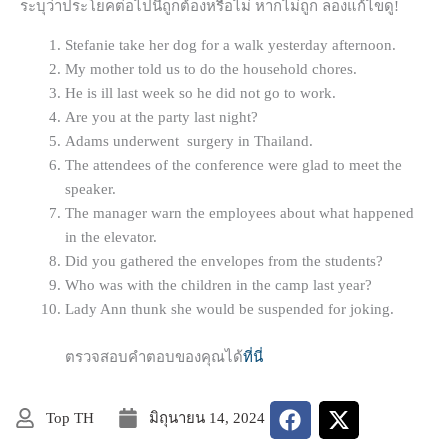
ระบุว่าประโยคต่อไปนี้ถูกต้องหรือไม่ หากไม่ถูก ลองแก้ไขดู!
Stefanie take her dog for a walk yesterday afternoon.
My mother told us to do the household chores.
He is ill last week so he did not go to work.
Are you at the party last night?
Adams underwent surgery in Thailand.
The attendees of the conference were glad to meet the
speaker.
The manager warn the employees about what happened
in the elevator.
Did you gathered the envelopes from the students?
Who was with the children in the camp last year?
Lady Ann thunk she would be suspended for joking.
ตรวจสอบคำตอบของคุณได้
ที่นี่
Top TH
มิถุนายน 14, 2024