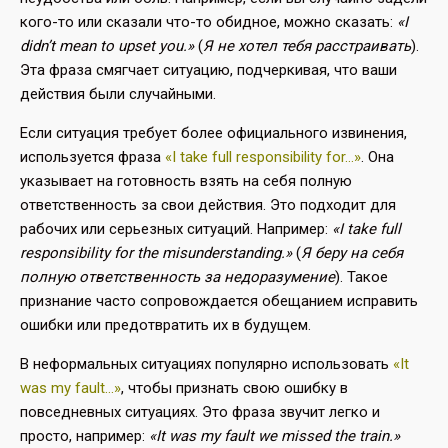
кого-то или сказали что-то обидное, можно сказать:
«I
didn’t mean to upset you.»
(
Я не хотел тебя расстраивать
).
Эта фраза смягчает ситуацию, подчеркивая, что ваши
действия были случайными.
Если ситуация требует более официального извинения,
используется фраза
«I take full responsibility for…»
. Она
указывает на готовность взять на себя полную
ответственность за свои действия. Это подходит для
рабочих или серьезных ситуаций. Например:
«I take full
responsibility for the misunderstanding.»
(
Я беру на себя
полную ответственность за недоразумение
). Такое
признание часто сопровождается обещанием исправить
ошибки или предотвратить их в будущем.
В неформальных ситуациях популярно использовать
«It
was my fault…»
, чтобы признать свою ошибку в
повседневных ситуациях. Это фраза звучит легко и
просто, например:
«It was my fault we missed the train.»