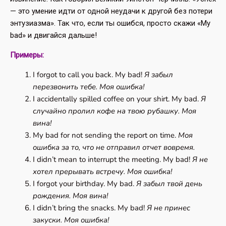
— это умение идти от одной неудачи к другой без потери
энтузиазма». Так что, если ты ошибся, просто скажи «My
bad» и двигайся дальше!
Примеры:
I forgot to call you back. My bad!
Я забыл
перезвонить тебе. Моя ошибка!
I accidentally spilled coffee on your shirt. My bad.
Я
случайно пролил кофе на твою рубашку. Моя
вина!
My bad for not sending the report on time.
Моя
ошибка за то, что не отправил отчет вовремя.
I didn’t mean to interrupt the meeting. My bad!
Я не
хотел прерывать встречу. Моя ошибка!
I forgot your birthday. My bad.
Я забыл твой день
рождения. Моя вина!
I didn’t bring the snacks. My bad!
Я не принес
закуски. Моя ошибка!