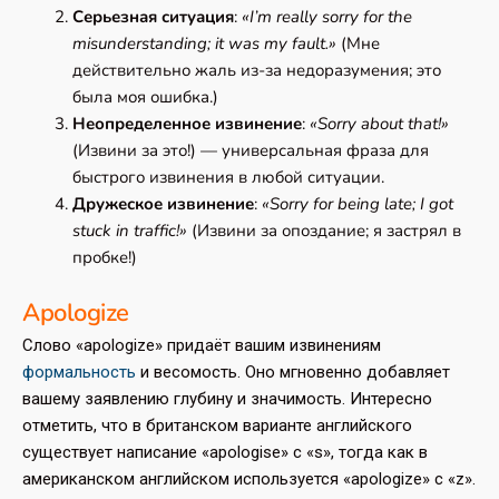
Серьезная ситуация
:
«I’m really sorry for the
misunderstanding; it was my fault.»
(Мне
действительно жаль из-за недоразумения; это
была моя ошибка.)
Неопределенное извинение
:
«Sorry about that!»
(Извини за это!) — универсальная фраза для
быстрого извинения в любой ситуации.
Дружеское извинение
:
«Sorry for being late; I got
stuck in traffic!»
(Извини за опоздание; я застрял в
пробке!)
Apologize
Слово «apologize» придаёт вашим извинениям
формальность
и весомость. Оно мгновенно добавляет
вашему заявлению глубину и значимость. Интересно
отметить, что в британском варианте английского
существует написание «apologise» с «s», тогда как в
американском английском используется «apologize» с «z».