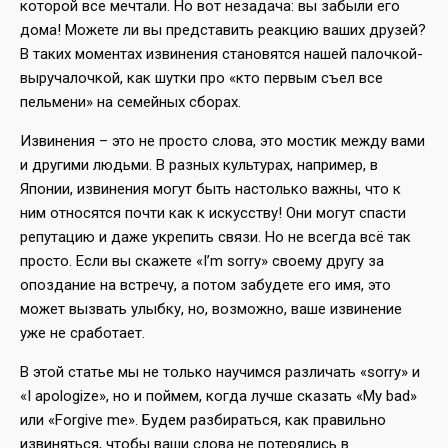
которой все мечтали. Но вот незадача: вы забыли его
дома! Можете ли вы представить реакцию ваших друзей?
В таких моментах извинения становятся нашей палочкой-
выручалочкой, как шутки про «кто первым съел все
пельмени» на семейных сборах.
Извинения – это не просто слова, это мостик между вами
и другими людьми. В разных культурах, например, в
Японии, извинения могут быть настолько важны, что к
ним относятся почти как к искусству! Они могут спасти
репутацию и даже укрепить связи. Но не всегда всё так
просто. Если вы скажете «I’m sorry» своему другу за
опоздание на встречу, а потом забудете его имя, это
может вызвать улыбку, но, возможно, ваше извинение
уже не сработает.
В этой статье мы не только научимся различать «sorry» и
«I apologize», но и поймем, когда лучше сказать «My bad»
или «Forgive me». Будем разбираться, как правильно
извиняться, чтобы ваши слова не потерялись в