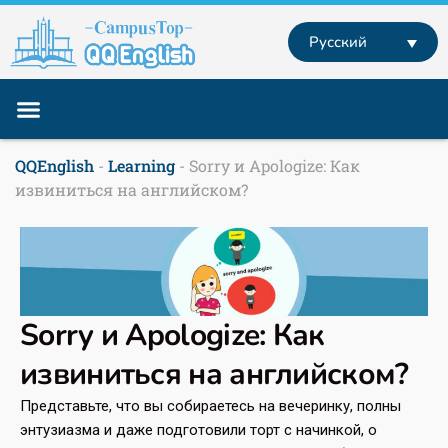
Перейти
к
Русский
содержимому
Учебные программы
Английский за границей
Английский Онлайн
QQEnglish
-
Learning
-
Sorry и Apologize: Как
извиниться на английском?
Sorry и Apologize: Как
извиниться на английском?
Представьте, что вы собираетесь на вечеринку, полны
энтузиазма и даже подготовили торт с начинкой, о