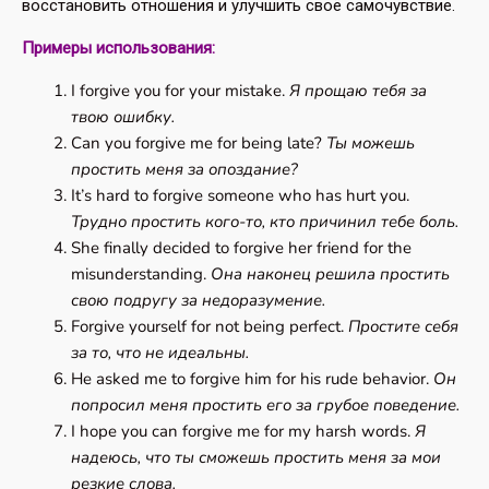
восстановить отношения и улучшить своё самочувствие.
Примеры использования:
I forgive you for your mistake.
Я прощаю тебя за
твою ошибку.
Can you forgive me for being late?
Ты можешь
простить меня за опоздание?
It’s hard to forgive someone who has hurt you.
Трудно простить кого-то, кто причинил тебе боль.
She finally decided to forgive her friend for the
misunderstanding.
Она наконец решила простить
свою подругу за недоразумение.
Forgive yourself for not being perfect.
Простите себя
за то, что не идеальны.
He asked me to forgive him for his rude behavior.
Он
попросил меня простить его за грубое поведение.
I hope you can forgive me for my harsh words.
Я
надеюсь, что ты сможешь простить меня за мои
резкие слова.