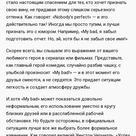
стало настоящим спасением для тех, кто хочет признать
свою вину, не придавая этому слишком серьезного
оттенка. Как говорят: «Nobody’s perfect» — и это
действительно так! Иногда мы просто тупим, и лучше
признать это с юмором. Например, «My bad, я забыл
подготовить отчет. Но, эй, хотя бы я не забыл свое имя!»
Скорее всего, вы слышали это выражение от вашего
любимого героя в сериалах или фильмах. Представьте,
как главный герой комедии, случайно разбив чашку, с
улыбкой произносит: «My bad!» — и в этот момент его
друзья смеются, а не сердятся. Это придает ситуации
легкость и создает атмосферу дружбы.
И хотя «My bad» может показаться довольно
неформальным, его использование уместно в кругу
близких друзей или в расслабленной рабочей
обстановке. Но будьте осторожны, в официальных
ситуациях лучше все же выбрать более формальное
извинение. Как говорил великий Уинстон Черчилль: «Успех