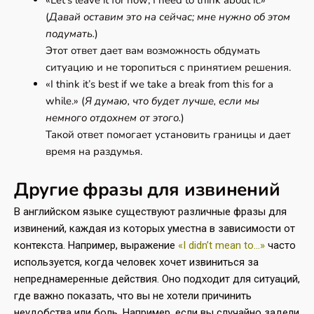
«Let’s leave it for now; I need to think about it.»
(
Давай оставим это на сейчас; мне нужно об этом
подумать.
)
Этот ответ дает вам возможность обдумать
ситуацию и не торопиться с принятием решения.
«I think it’s best if we take a break from this for a
while.» (
Я думаю, что будет лучше, если мы
немного отдохнем от этого.
)
Такой ответ помогает установить границы и дает
время на раздумья.
Другие фразы для извинений
В английском языке существуют различные фразы для
извинений, каждая из которых уместна в зависимости от
контекста. Например, выражение
«I didn’t mean to…»
часто
используется, когда человек хочет извиниться за
непреднамеренные действия. Оно подходит для ситуаций,
где важно показать, что вы не хотели причинить
неудобства или боль. Например, если вы случайно задели