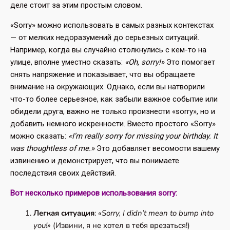
деле стоит за этим простым словом.
«Sorry» можно использовать в самых разных контекстах
— от мелких недоразумений до серьезных ситуаций.
Например, когда вы случайно столкнулись с кем-то на
улице, вполне уместно сказать:
«Oh, sorry!»
Это помогает
снять напряжение и показывает, что вы обращаете
внимание на окружающих. Однако, если вы натворили
что-то более серьезное, как забыли важное событие или
обидели друга, важно не только произнести «sorry», но и
добавить немного искренности. Вместо простого «Sorry»
можно сказать:
«I’m really sorry for missing your birthday. It
was thoughtless of me.»
Это добавляет весомости вашему
извинению и демонстрирует, что вы понимаете
последствия своих действий.
Вот несколько примеров использования sorry:
Легкая ситуация
:
«Sorry, I didn’t mean to bump into
you!»
(Извини, я не хотел в тебя врезаться!)