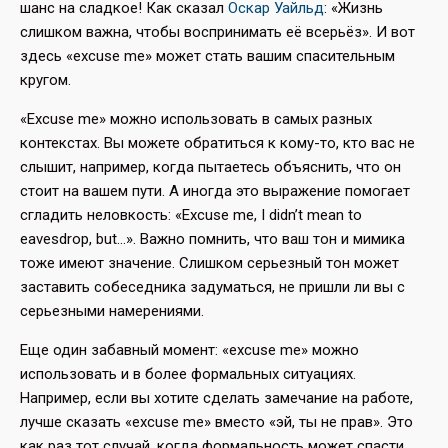
шанс на сладкое! Как сказал
Оскар Уайльд
: «Жизнь
слишком важна, чтобы воспринимать её всерьёз». И вот
здесь «excuse me» может стать вашим спасительным
кругом.
«Excuse me» можно использовать в самых разных
контекстах. Вы можете обратиться к кому-то, кто вас не
слышит, например, когда пытаетесь объяснить, что он
стоит на вашем пути. А иногда это выражение помогает
сгладить неловкость: «Excuse me, I didn’t mean to
eavesdrop, but…». Важно помнить, что ваш тон и мимика
тоже имеют значение. Слишком серьезный тон может
заставить собеседника задуматься, не пришли ли вы с
серьезными намерениями.
Еще один забавный момент: «excuse me» можно
использовать и в более формальных ситуациях.
Например, если вы хотите сделать замечание на работе,
лучше сказать «excuse me» вместо «эй, ты не прав». Это
как раз тот случай, когда формальность может спасти