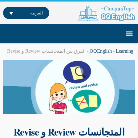
خطي
لى
العربية
لمحتوى
تواصل معنا
تعلم اللغة الإنجليزية عن بعد
دراسة اللغة الإنجليزية في الخارج
Learning
-
QQEnglish
-
الفرق بين المتجانسات Review و Revise
المتجانسات Review و Revise