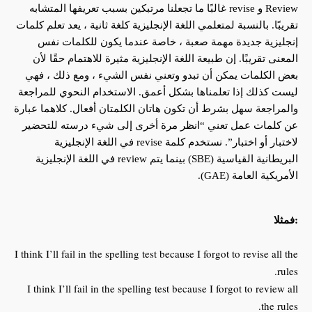
Review و revise غالبًا ما تجعلنا مرتبكين بسبب تعريفها المتشابه
تقريبًا. بالنسبة لمتعلمي اللغة الإنجليزية كلغة ثانية ، يعد تعلم كلمات
إنجليزية جديدة مهمة صعبة ، خاصة عندما يكون للكلمات نفس
المعنى تقريبًا. إن طبيعة اللغة الإنجليزية مثيرة للاهتمام حقًا لأن
بعض الكلمات يمكن أن تبدو وتعني نفس الشيء ، ومع ذلك ، فهي
ليست كذلك إذا تعلمناها بشكل أعمق. الاستخدام النحوي للمراجعة
والمراجعة سهل بشرط أن تكون هاتان الكلمتان أفعال. كلاهما عبارة
عن كلمات عمل تعني “انظر مرة أخرى إلى شيء درسته للتحضير
لاختبار أو اختبار”. نستخدم كلمة revise في اللغة الإنجليزية
البريطانية القياسية (SBE) بينما يتم review في اللغة الإنجليزية
الأمريكية العامة (GAE).
:فمثلا
I think I’ll fail in the spelling test because I forgot to revise all the
rules.
I think I’ll fail in the spelling test because I forgot to review all
the rules.