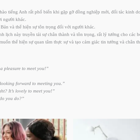
hào tiếng Anh rất phổ biến khi gặp gỡ đồng nghiệp mới, đối tác kinh 
ới người khác.
 Bản và thể hiện sự tôn trọng đối với người khác.
anh lịch này truyền tải sự chân thành và tôn trọng, rất lý tưởng cho cá
n muốn thể hiện sự quan tâm thực sự và tạo cảm giác tin tưởng và chân t
a pleasure to meet you!”
n looking forward to meeting you.”
ht? It’s lovely to meet you!”
 do you do?”