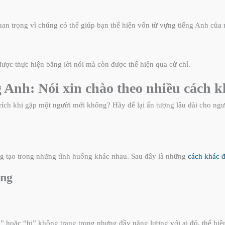
an trọng vì chúng có thể giúp bạn thể hiện vốn từ vựng tiếng Anh của m
ược thực hiện bằng lời nói mà còn được thể hiện qua cử chỉ.
g Anh: Nói xin chào theo nhiều cách 
rích khi gặp một người mới không? Hãy để lại ấn tượng lâu dài cho ng
ng tạo trong những tình huống khác nhau. Sau đây là những
cách khác đ
ọng
o” hoặc “hi” không trang trọng nhưng đầy năng lượng với ai đó, thể hiệ