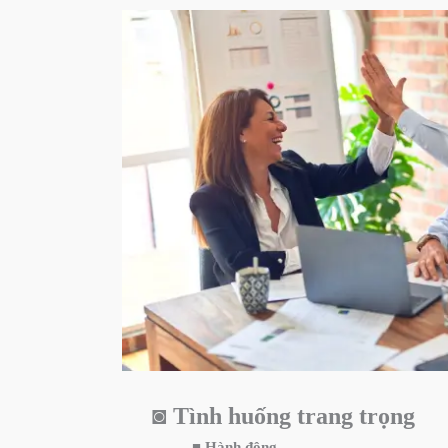
◙
Tình huống trang trọng
■
Hành động