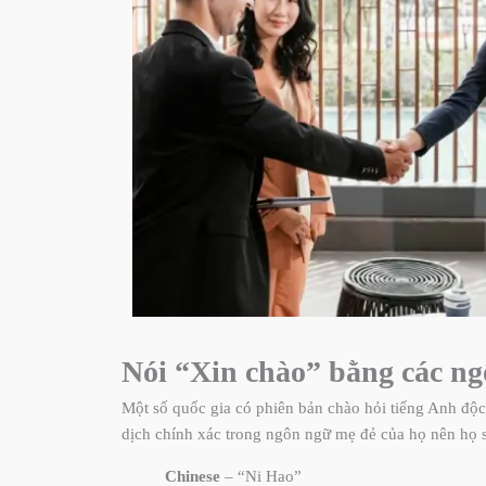
Nói “Xin chào” bằng các n
Một số quốc gia có phiên bản chào hỏi tiếng Anh độc
dịch chính xác trong ngôn ngữ mẹ đẻ của họ nên họ s
Chinese
– “Ni Hao”