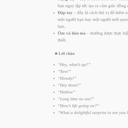
bạn ngay lập tức tạo ra cảm giác đồng c
Đập tay
– đây là cách thú vị để thêm n
một người bạn hay một người mới quen,
bạn.
Ôm và hôn má
– thường được thực hiệ
thiết.
■
Lời chào
“Hey, what’s up?”
“Yow!”
“Howdy!”
“Hey there!”
“Hallow”
“Long time no see!”
“How’s life going on?”
“What a delightful surprise to see you