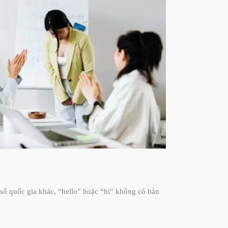
 số quốc gia khác, “hello” hoặc “hi” không có bản