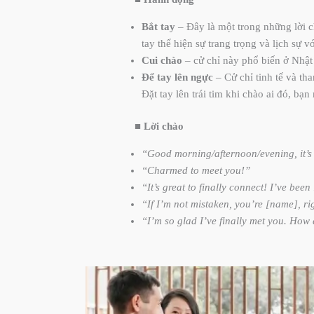
Bắt tay
– Đây là một trong những lời c
tay thể hiện sự trang trọng và lịch sự v
Cui chào
– cử chỉ này phổ biến ở Nhật
Để tay lên ngực
– Cử chỉ tinh tế và th
Đặt tay lên trái tim khi chào ai đó, bạ
■
Lời chào
“Good morning/afternoon/evening, it’s 
“Charmed to meet you!”
“It’s great to finally connect! I’ve bee
“If I’m not mistaken, you’re [name], rig
“I’m so glad I’ve finally met you. How