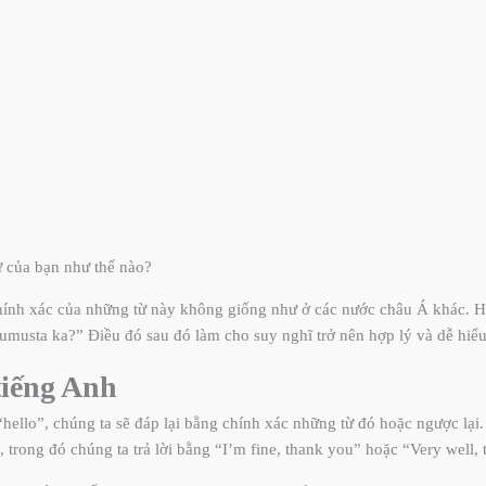
 của bạn như thế nào?
chính xác của những từ này không giống như ở các nước châu Á khác. Hơ
usta ka?” Điều đó sau đó làm cho suy nghĩ trở nên hợp lý và dễ hiểu
tiếng Anh
hello”, chúng ta sẽ đáp lại bằng chính xác những từ đó hoặc ngược lại
trong đó chúng ta trả lời bằng “I’m fine, thank you” hoặc “Very well, 