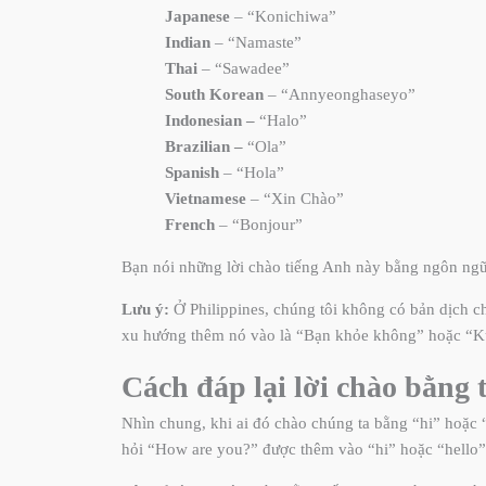
Japanese
– “Konichiwa”
Indian
– “Namaste”
Thai
– “Sawadee”
South Korean
– “Annyeonghaseyo”
Indonesian –
“Halo”
Brazilian –
“Ola”
Spanish
– “Hola”
Vietnamese
– “Xin Chào”
French
– “Bonjour”
Bạn nói những lời chào tiếng Anh này bằng ngôn ngữ
Lưu ý:
Ở Philippines, chúng tôi không có bản dịch 
xu hướng thêm nó vào là “Bạn khỏe không” hoặc “Kum
Cách đáp lại lời chào bằng 
Nhìn chung, khi ai đó chào chúng ta bằng “hi” hoặc “
hỏi “How are you?” được thêm vào “hi” hoặc “hello”, 