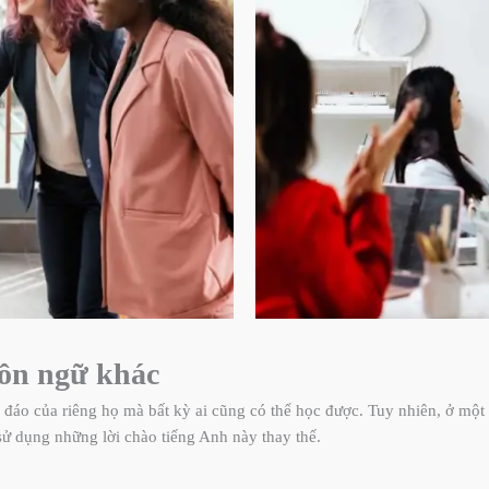
gôn ngữ khác
 đáo của riêng họ mà bất kỳ ai cũng có thể học được. Tuy nhiên, ở một
ử dụng những lời chào tiếng Anh này thay thế.