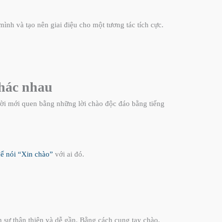
ình và tạo nên giai điệu cho một tương tác tích cực.
khác nhau
ười mới quen bằng những lời chào độc đáo bằng tiếng
ể nói “Xin chào”
với ai đó.
n sự thân thiện và dễ gần. Bằng cách cụng tay chào,