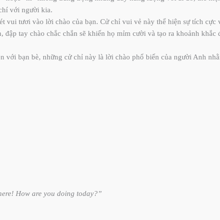
hí với người kia.
ét vui tươi vào lời chào của bạn. Cử chỉ vui vẻ này thể hiện sự tích cự
 đập tay chào chắc chắn sẽ khiến họ mỉm cười và tạo ra khoảnh khắc đ
n với bạn bè, những cử chỉ này là lời chào phổ biến của người Anh nhằ
 here! How are you doing today?”