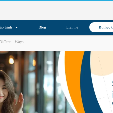
áo trình
Blog
Liên hệ
Du học t
 Different Ways