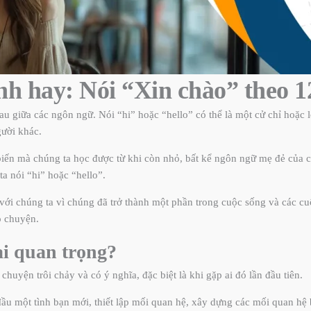
nh hay: Nói “Xin chào” theo 
hau giữa các ngôn ngữ. Nói “hi” hoặc “hello” có thể là một cử chỉ hoặc 
gười khác.
biến mà chúng ta học được từ khi còn nhỏ, bất kể ngôn ngữ mẹ đẻ của chú
a nói “hi” hoặc “hello”.
với chúng ta vì chúng đã trở thành một phần trong cuộc sống và các c
ò chuyện.
ại quan trọng
?
chuyện trôi chảy và có ý nghĩa, đặc biệt là khi gặp ai đó lần đầu tiên.
ầu một tình bạn mới, thiết lập mối quan hệ, xây dựng các mối quan hệ 