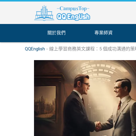
跳
至
主
要
內
關於我們
專業師資
容
QQEnglish
-
線上學習商務英文課程：5 個成功溝通的策