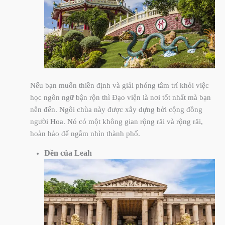
Nếu bạn muốn thiền định và giải phóng tâm trí khỏi việc
học ngôn ngữ bận rộn thì Đạo viện là nơi tốt nhất mà bạn
nên đến. Ngôi chùa này được xây dựng bởi cộng đồng
người Hoa. Nó có một không gian rộng rãi và rộng rãi,
hoàn hảo để ngắm nhìn thành phố.
Đền của Leah