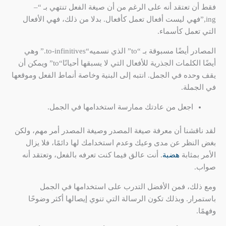
فقط أن تعتقد أنه على الرغم من أن صيغة الفعل تنتهي بـ “–
ing,”فهي ليست أفعال تعمل كأفعال. بدلا من ذلك، فهي الأفعال
التي تعمل كأسماء.
المصادر أيضًا مسبوقة بـ “to” الذي نسميه“to-infinitives.” وهي
أيضًا الكلمات الجذرية للأفعال التي لا يسبقها أحيانًا“to” ويمكن أن
يقف وحده في الجمل. انتبه إلى البنية وخاصة أنماط الفعل وموقعها
في الجملة.
اجعل من عادتك ممارسة استخدامها في الجمل.
لقد ناقشنا أن معرفة صيغة المصدر وصيغة المصدر أمر مهم، ولكن
بغض النظر عن مدى وعيك وعدم استخدامك لها دائمًا، فلا يزال
الأمر بمثابة
هضبة
. أنت عالق فيما كنت تعرفه بالفعل، وتعتقد أنه
صواب.
ومع ذلك، فمن الأفضل التدرب على استخدامها في الجمل
باستمرار. وبذلك تكون الرسالة التي تنوي إيصالها أكثر وضوحًا
وفهمًا.