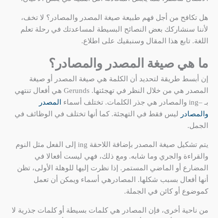
هل تكافح من أجل فهم طبيعة صيغة المصدر والمصادر؟ لا تخف،
لأننا سنشاركك بعض النصائح البسيطة لمساعدتك في رحلة تعلم
اللغة. تابع هذا المقال وسنبقيك على اطلاع.
ما هي صيغة المصدر والمصادر؟
إن أبسط طريقة لتحديد أن الكلمة هي صيغة المصدر أو صيغة
المصدر هي من خلال النظر في تهجئتها. Gerunds هي أفعال تنتهي
بـ –ing والمصادر هي جذر الكلمات. تختلف أسماء
المصدر
والمصادر
ليس فقط في التهجئة. كما أنها تختلف في الوظائف في
الجمل.
يتم تشكيل صيغة المصدر بإضافة اللاحقة ing إلى الفعل مثل النوم
والقراءة والجري وما شابه. ومع ذلك، فهي ليست أفعالا في
المضارع أو الماضي المستمر. إذا نظرت إليها للوهلة الأولى، تظن
أنها أفعال بسبب شكلها. المصادرهي أسماء ويمكن أن تعمل
كموضوع أو كائن في الجملة.
من ناحية أخرى، فإن المصادر هي كلمات بسيطة أو كلمات جذرية لا