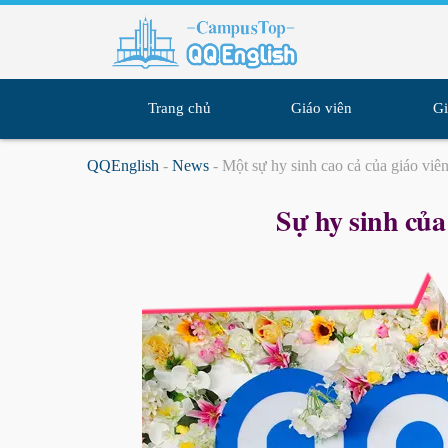
Skip
to
content
Trang chủ
Giáo viên
Gi
QQEnglish
-
News
-
Một sự hy sinh cao cả của giáo viê
Sự hy sinh của