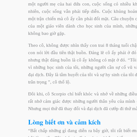
một người mẹ của hai đứa con, cuộc sống có nhiều khá
nhiên, cuộc sống vẫn phải tiếp diễn. Cuộc khủng hoả
một trận chiến mà cô ấy cần phải đối mặt. Câu chuyện c
của một giáo viên dành cho học sinh của mình, những
không bao giờ gặp.
Theo cô, không được nhìn thấy con trai 8 tháng tuổi c
con nói lời đầu tiên thật buồn. Đáng lẽ cô ấy phải ở đó
nhưng thật đáng buồn là cô ấy không có mặt ở đó. “Tôi ở
vì những học sinh của tôi, những người cần sự cổ vũ và
đại dịch. Đây là tâm huyết của tôi và sự hy sinh của tôi
trân trọng ”, cô thổ lộ.
Đôi khi, cô Scorpio chỉ biết khóc và nhớ về những điều 
rất nhớ cảm giác được những người thân yêu của mình ô
Nhưng mọi thứ đã thay đổi và đại dịch đã cướp đi thứ mà
Lòng biết ơn và cảm kích
“Bất chấp những gì đang diễn ra bây giờ, tôi rất biết ơ