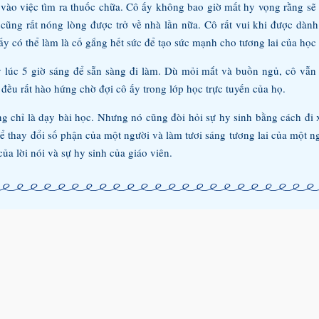
vào việc tìm ra thuốc chữa. Cô ấy không bao giờ mất hy vọng rằng sẽ
cũng rất nóng lòng được trở về nhà lần nữa. Cô rất vui khi được dành 
ấy có thể làm là cố gắng hết sức để tạo sức mạnh cho tương lai của học
y lúc 5 giờ sáng để sẵn sàng đi làm. Dù mỏi mắt và buồn ngủ, cô vẫn
 đều rất hào hứng chờ đợi cô ấy trong lớp học trực tuyến của họ.
ông chỉ là dạy bài học. Nhưng nó cũng đòi hỏi sự hy sinh bằng cách đi
hể thay đổi số phận của một người và làm tươi sáng tương lai của một 
của lời nói và sự hy sinh của giáo viên.