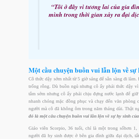
“Tôi ở đây vì tương lai của gia đ
mình trong thời gian xảy ra đại dị
Một cầu chuyện buồn vui lẫn lộn về sự 
Cô thức dậy sớm nhất từ 5 giờ sáng để sẵn sàng đi làm.
trống rỗng. Dù buồn ngủ nhưng cô ấy phải thức dậy vì c
tắm sớm nhưng cô ấy phải chịu đựng nước lạnh để giữ 
nhanh chóng mặc đồng phục và chạy đến văn phòng c
người mà cô đã không ôm trong năm tháng dài. Thật 
đó là một câu chuyện buồn vui lẫn lộn về sự hy sinh của
Giáo viên Scorpio, 36 tuổi, chỉ là một trong sốhơn 1
người đã hy sinh được ở bên gia đình giữa đại dịch, tấ