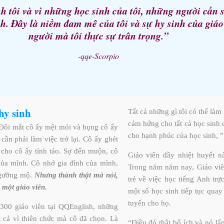
ình tôi và vì những học sinh của tôi, những người cần 
ch. Đây là niềm đam mê của tôi và sự hy sinh của giáo
người mà tôi thực sự trân trọng.”
-qqe-Scorpio
hy sinh
Tất cả những gì tôi có thể là
cảm hứng cho tất cả học sinh củ
 Đôi mắt cô ấy mệt mỏi và bụng cô ấy
cho hạnh phúc của học sinh, ”
ần phải làm việc trở lại. Cô ấy ghét
cho cô ấy tỉnh táo. Sợ đến muộn, cô
Giáo viên đầy nhiệt huyết n
ủa mình. Cô nhớ gia đình của mình,
Trong năm năm nay, Giáo viê
ngưỡng mộ.
Nhưng thành thật mà nói,
trẻ về việc học tiếng Anh trự
 một giáo viên.
một số học sinh tiếp tục quay
tuyến cho họ.
, 300 giáo viên tại QQEnglish, những
t cả vì thiên chức mà cô đã chọn. Là
“Điều đó thật bổ ích và nó lấ