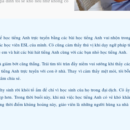
gia đình tôi sẽ khổ nếu như không có
ể học tiếng Anh trực tuyến bằng các bài học tiếng Anh vui nhộn tron
các học viên ESL của mình. Cô cũng cảm thấy thú vị khi dạy ngữ pháp 
rẻ em và hát các bài hát tiếng Anh cùng với các bạn nhỏ học tiếng Anh.
à giảm bớt căng thẳng. Trái tim tôi tràn đầy niềm vui sướng khi thấy các
iếng Anh trực tuyến với con ở nhà. Thay vì cảm thấy mệt mỏi, tôi bỗn
tâm chia sẻ.
 hy sinh rời khỏi tổ ấm để chỉ vì học sinh của họ trong đại dịch. Cô ấy
ẹp hơn. Trong thời buổi này, khi mà việc học tiếng Anh có vẻ khó k
ong thời điểm khủng hoảng này, giáo viên là những người hùng xa nhà 