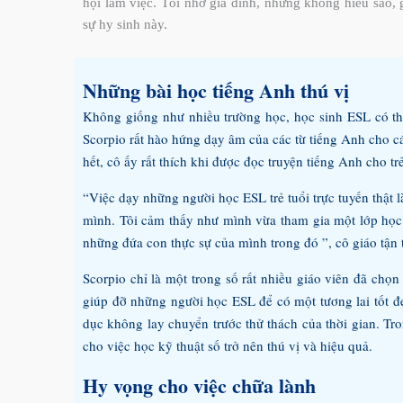
hội làm việc. Tôi nhớ gia đình, nhưng không hiểu sao, 
sự hy sinh này.
Những bài học tiếng Anh thú vị
Không giống như nhiều trường học, học sinh ESL có th
Scorpio rất hào hứng dạy âm của các từ tiếng Anh cho 
hết, cô ấy rất thích khi được đọc truyện tiếng Anh cho t
“Việc dạy những người học ESL trẻ tuổi trực tuyến thật l
mình. Tôi cảm thấy như mình vừa tham gia một lớp học t
những đứa con thực sự của mình trong đó ”, cô giáo tận 
Scorpio chỉ là một trong số rất nhiều giáo viên đã chọn
giúp đỡ những người học ESL để có một tương lai tốt đ
dục không lay chuyển trước thử thách của thời gian. Tr
cho việc học kỹ thuật số trở nên thú vị và hiệu quả.
Hy vọng cho việc chữa lành