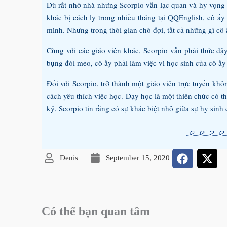
Dù rất nhớ nhà nhưng Scorpio vẫn lạc quan và hy vọng 
khác bị cách ly trong nhiều tháng tại QQEnglish, cô ấy 
mình. Nhưng trong thời gian chờ đợi, tất cả những gì cô 
Cùng với các giáo viên khác, Scorpio vẫn phải thức dậ
bụng đói meo, cô ấy phải làm việc vì học sinh của cô ấy
Đối với Scorpio, trở thành một giáo viên trực tuyến kh
cách yêu thích việc học. Dạy học là một thiên chức có t
kỷ, Scorpio tin rằng có sự khác biệt nhỏ giữa sự hy sinh 
Denis
September 15, 2020
Có thể bạn quan tâm