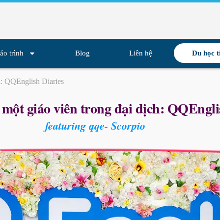
áo trình
Blog
Liên hệ
Du học t
n: QQEnglish Diaries
 một giáo viên trong đại dịch: QQEngli
featuring qqe- Scorpio