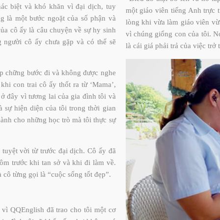
c biệt và khó khăn vì đại dịch, tuy
một giáo viên tiếng Anh trực 
ng là một bước ngoặt của số phận và
lòng khi vừa làm giáo viên v
ủa cô ấy là câu chuyện về sự hy sinh
vì chúng giống con của tôi. Nó
 người cô ấy chưa gặp và có thể sẽ
là cái giá phải trả của việc tr
hập chững bước đi và không được nghe
 khi con trai cô ấy thốt ra từ ‘Mama’,
 đây vì tương lai của gia đình tôi và
 sự hiện diện của tôi trong thời gian
 dành cho những học trò mà tôi thực sự
tuyệt vời từ trước đại dịch. Cô ấy đã
m trước khi tan sở và khi đi làm về.
 cô từng gọi là “cuộc sống tốt đẹp”.
n vì QQEnglish đã trao cho tôi một cơ