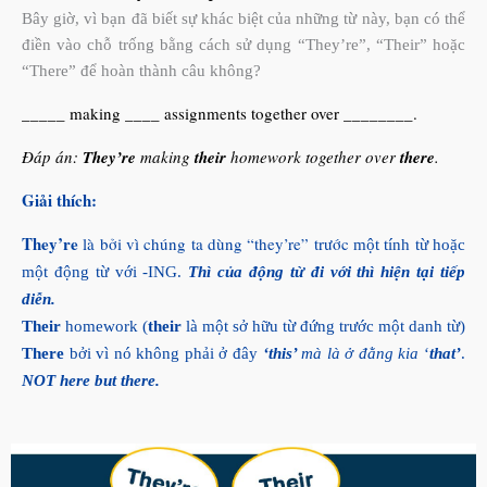
Bây giờ, vì bạn đã biết sự khác biệt của những từ này, bạn có thể
điền vào chỗ trống bằng cách sử dụng “They’re”, “Their” hoặc
“There” để hoàn thành câu không?
_____ making ____ assignments together over ________.
Đáp án:
They’re
making
their
homework together over
there
.
Giải thích:
They’re
là bởi vì chúng ta dùng “they’re” trước
một tính từ hoặc
một động từ với -ING.
Thì của động từ đi với thì hiện tại tiếp
diễn.
Their
homework (
their
là một sở hữu từ đứng trước một danh từ)
There
bởi vì nó không phải ở đây
‘this’
mà là ở đằng kia
‘
that’
.
NOT here but there.