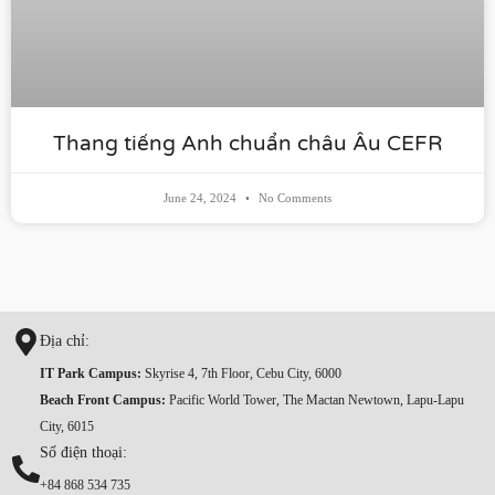
Thang tiếng Anh chuẩn châu Âu CEFR
June 24, 2024
No Comments
Địa chỉ:
IT Park Campus:
Skyrise 4, 7th Floor, Cebu City, 6000
Beach Front Campus:
Pacific World Tower, The Mactan Newtown, Lapu-Lapu
City, 6015
Số điện thoại:
+84 868 534 735