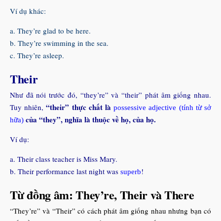
Ví dụ khác:
a. They’re glad to be here.
b. They’re swimming in the sea.
c. They’re asleep.
Their
Như đã nói trước đó, “they’re” và “their” phát âm giống nhau.
“their” thực chất là
Tuy nhiên,
possessive adjective (tính từ sở
của “they”, nghĩa là thuộc về họ, của họ.
hữa)
Ví dụ:
a. Their class teacher is Miss Mary.
b. Their performance last night was
!
superb
Từ đồng âm: They’re, Their và There
“They’re” và “Their” có cách phát âm giống nhau nhưng bạn có