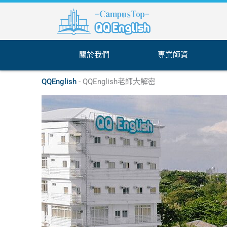
跳
至
主
要
內
關於我們
專業師資
容
QQEnglish
-
QQEnglish老師大解密