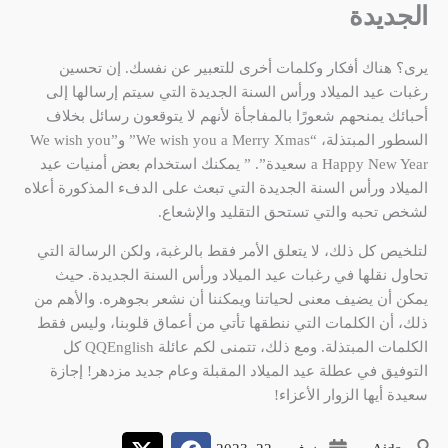
الجديدة
يرى؟ هناك أفكار وكلمات أخرى للتعبير عن نفسك. إن تحسين
رغبات عيد الميلاد ورأس السنة الجديدة التي سيتم إرسالها إلى
أحبائك يمنحهم شعورًا بالمفاجأة لأنهم لا يتوقعون رسائل بخلاف
السطور المبتذلة، “We wish you a Merry Xmas” و”We wish you
a Happy New Year سعيدة”. ” يمكنك استخدام بعض أمنيات عيد
الميلاد ورأس السنة الجديدة التي تبعث على الدفء المذكورة أعلاه
لشخص تحبه والتي تستحق التقليد والإشعاع.
لتلخيص كل ذلك، لا يتعلق الأمر فقط بالرغبة، ولكن الرسالة التي
تحاول نقلها في رغبات عيد الميلاد ورأس السنة الجديدة. حيث
يمكن أن يضيف معنى لحياتنا ويمكننا أن نشعر بجوهره. والأهم من
ذلك، أن الكلمات التي ننطقها تأتي من أعماق قلوبنا، وليس فقط
الكلمات المبتذلة. ومع ذلك، تتمنى لكم عائلة QQEnglish كل
التوفيق في عطلة عيد الميلاد المقبلة وعام جديد مزدهر! إجازة
سعيدة أيها الزوار الأعزاء!