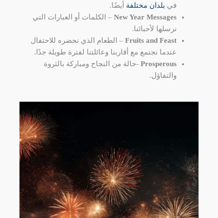
في
بلدان مختلفة
أيضًا.
New Year Messages
– الكلمات أو العبارات التي
نرسلها لأحبائنا.
Fruits and Feast
– الطعام الذي نحضره للاحتفال
عندما نجتمع مع أقاربنا وعائلتنا لفترة طويلة جدًا.
Prosperous
-حالة من النجاح ومباركة بالثروة
والتفاؤل.