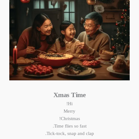
Xmas Time
Hi!
Merry
Christmas!
Time flies so fast.
Tick-tock, snap and clap.