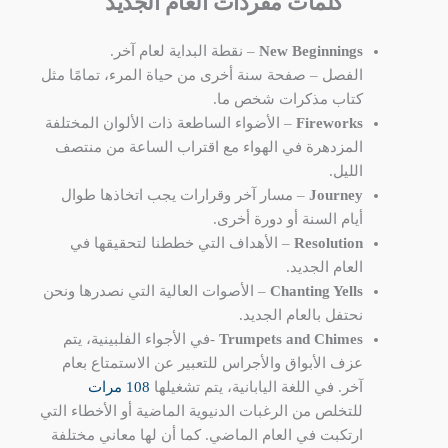
كلمات مفردات العام الجديد
New Beginnings
– نقطة البداية لعام آخر.
الفصل – صفحة سنة أخرى من حياة المرء، تمامًا مثل
كتاب مذكرات شخص ما.
Fireworks
– الأضواء الساطعة ذات الألوان المختلفة
المزدهرة في الهواء مع اقتراب الساعة من منتصف
الليل.
Journey
– مسار آخر وقرارات يجب اتخاذها طوال
أيام السنة أو دورة أخرى.
Resolution
– الأهداف التي خططنا لتحقيقها في
العام الجديد.
Chanting Yells
– الأصوات العالية التي نصدرها ونحن
نحتفل بالعام الجديد.
Trumpets and Chimes
-في الأجواء الفلبينية، يتم
عزف الأبواق والأجراس للتعبير عن الاستمتاع بعام
آخر. في اللغة اليابانية، يتم تشغيلها
108 مرات
للتخلص من الرغبات الدنيوية الماضية أو الأخطاء التي
ارتكبت في العام الماضي. كما أن لها معاني مختلفة