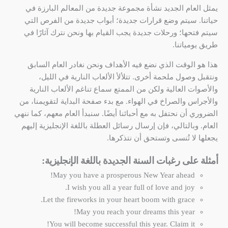
يمثل العام الجديد نشأة مجموعة جديدة من المعالم البارزة في
حياتنا. سيتم وضع قرارات جديدة؛ أبواب جديدة من الفرص التي
سيتم فتحها؛ ورحلات جديدة يجب القيام بها ونحن نترك آثارًا في
طريق يومياتنا.
هذا هو الوقت الذي نضع فيه الأهداف ونحن نغادر العام السابق
ونتقبل وصول ملحمة أخرى. تتلألأ الألعاب النارية في الليل،
والأصوات العالية ولكن من الممتع سماع تناغم الألعاب النارية
والأجراس والصراخ في الهواء. مع بدء صفحة البداية لتقويمنا، من
الضروري أن نحتفل به مع أحبائنا أيضًا. سنبدأ العام معهم، كما ننهي
العام. وبالتالي، فإن إرسال رسائل العطلة باللغة الإنجليزية إليهم
يجعلها لا تُنسى وتستحق أن نتذكرها.
أمثلة على رغبات السنة الجديدة باللغة الإنجليزية:
May you have a prosperous New Year ahead!
I wish you all a year full of love and joy.
Let the fireworks in your heart boom with grace.
May you reach your dreams this year!
You will become successful this year. Claim it!