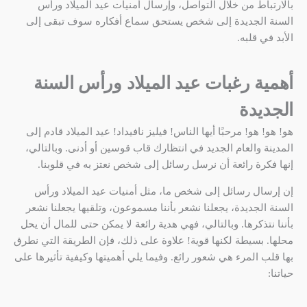
بالارتباط من خلال التواصل، وإرسال أمنيات عيد الميلاد ورأس
السنة الجديدة إلى شخص يستحق سماع أفكاره سوف تبقى إلى
الأبد في قلبه.
أهمية رغبات عيد الميلاد ورأس السنة
الجديدة
هو! هو! هو! مرحبًا أيها الناس! فيليز نافيداد! عيد الميلاد قادم إلى
المدينة والعام الجديد في انتظارك قاب قوسين أو أدنى. وبالتالي،
إنها فكرة رائعة أن نرسل رسائل إلى شخص نعتز به في قلوبنا.
إن إرسال رسائل إلى شخص ما، مثل أمنيات عيد الميلاد ورأس
السنة الجديدة، يجعلنا نشعر بأننا مسموعون، وتلقيها يجعلنا نشعر
بأننا نتذكرها. وبالتالي، فهي هدية رائعة لا يمكن حتى للمال أن يحل
محلها. بسيطة لكنها قوية! علاوة على ذلك، فإن الطريقة التي نطرق
بها قلب المرء هي شعور رائع. وفيما يلي أهميتها وكيفية تأثيرها على
حياتنا: