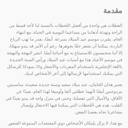
مقدمة
العطلات هي واحدة من أفضل اللحظات بالنسبة لنا لأخذ قسط من
الراحة وتهدئة أذهاننا من مساعينا اليومية في الحياة. مع انتهاء
العام، يقترب موسم عيد الميلاد بسرعة. أيضًا، بقدر ما تهب الرياح
الباردة، يمكننا أن نشعر حقًا بجوهرها. رغم أن الأمر قد يبدو مبهجًا،
إلا أننا متحمسون للاستمتاع به مع أحبائنا أيضًا. انشر البهجة والبهجة
في موسم الأعياد هذا مع أمنيات عيد الميلاد ورأس السنة الجديدة
باللغة الإنجليزية باستخدام المفردات والأشعار و20 نموذجًا للرسائل
التي يمكنك استخدامها لإرسالها إلى أعز الأشخاص لديك.
يعتبر هذان العامان، عيد ميلاد سعيد وسنة جديدة سعيدة، مناسبتين
مزدوجتين أيضًا لأنهما عطلتي ألفا وأوميغا لهذا العام. بعيدًا عن
الآفاق، والأميال التي تفصلنا، وحتى في منزل واحد قد يبدو بعيدًا في
القلب، هذه هي اللحظات التي يمكننا فيها الاحتفال وإيصال
مشاعرنا تجاه بعضنا البعض.
مع هذا، لا يزال بإمكان الأشخاص ذوي المعتقدات المتنوعة الشعور