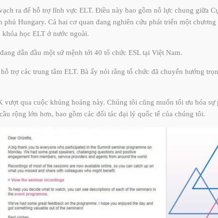
 vạch ra để hỗ trợ lĩnh vực ELT. Điều này bao gồm nỗ lực chung giữa
h phủ Hungary. Cả hai cơ quan đang nghiên cứu phát triển một chương
ác khóa học ELT ở nước ngoài.
ang dẫn đầu một sứ mệnh tới 40 tổ chức ESL tại Việt Nam.
 hỗ trợ các trung tâm ELT. Bà ấy nói rằng tổ chức đã chuyển hướng trọ
K vượt qua cuộc khủng hoảng này. Chúng tôi cũng muốn tối ưu hóa sự 
 cầu rộng lớn hơn, bao gồm các đối tác đại lý quốc tế của chúng tôi.