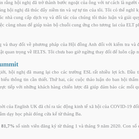
 rằng hội nghị đã trở thành bước ngoặt của ông với tư cách là ngườ
ng hội nghị đã thúc đẩy niềm tin và sự tự tin của tôi. Tôi có thể nghĩ
các nhà cung cấp dịch vụ và đối tác của chúng tôi thảo luận và giải q
iệc cùng nhau để giúp toàn bộ chuỗi cung ứng cho tương lai của ELT p
và thay đổi về phương pháp của Hội đồng Anh đối với kiểm tra và đá
hật quan trọng về IELTS. Tôi chưa bao giờ ngừng thay đổi để luôn cập 
Summit
, hội nghị đã mang lại cho các trường ESL rất nhiều lợi ích. Đầu ti
iểu thông tin cần thiết. Thứ hai, các cuộc thảo luận do ban hội thẩm
 trực tiếp với những khách hàng chiến lược đã giúp đảm bảo các mối q
hời của English UK đã chỉ ra tác động kinh tế xã hội của COVID-19 đối
 tâm dạy học phải đóng cửa kể từ tháng Ba.
 81,7%
số sinh viên đăng ký từ tháng 1 và tháng 9 năm 2020. Con số 