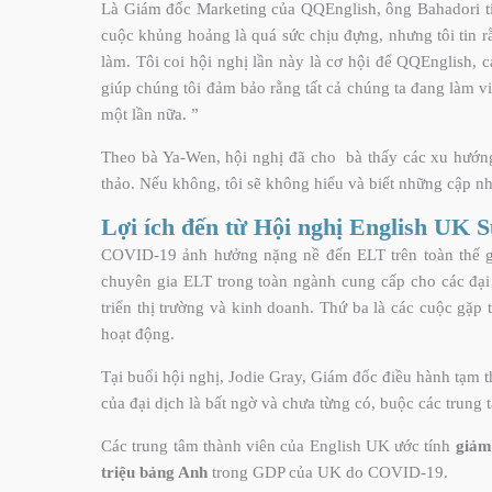
Là Giám đốc Marketing của QQEnglish, ông Bahadori tin
cuộc khủng hoảng là quá sức chịu đựng, nhưng tôi tin rằ
làm. Tôi coi hội nghị lần này là cơ hội để QQEnglish, 
giúp chúng tôi đảm bảo rằng tất cả chúng ta đang làm v
một lần nữa. ”
Theo bà Ya-Wen, hội nghị đã cho bà thấy các xu hướng 
thảo. Nếu không, tôi sẽ không hiểu và biết những cập n
Lợi ích đến từ Hội nghị English UK 
COVID-19 ảnh hưởng nặng nề đến ELT trên toàn thế giới
chuyên gia ELT trong toàn ngành cung cấp cho các đại b
triển thị trường và kinh doanh. Thứ ba là các cuộc gặp
hoạt động.
Tại buổi hội nghị, Jodie Gray, Giám đốc điều hành tạm t
của đại dịch là bất ngờ và chưa từng có, buộc các trung
Các trung tâm thành viên của English UK ước tính
giảm
triệu bảng Anh
trong GDP của UK do COVID-19.