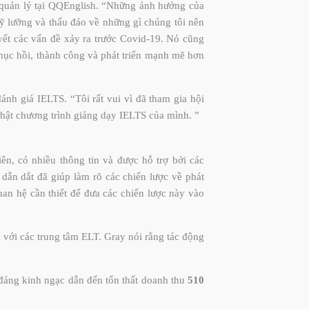
i quản lý tại QQEnglish. “Những ảnh hưởng của
 kỹ lưỡng và thấu đáo về những gì chúng tôi nên
uyết các vấn đề xảy ra trước Covid-19. Nó cũng
hục hồi, thành công và phát triển mạnh mẽ hơn
nh giá IELTS. “Tôi rất vui vì đã tham gia hội
nhật chương trình giảng dạy IELTS của mình. ”
ên, có nhiều thông tin và được hỗ trợ bởi các
 dẫn dắt đã giúp làm rõ các chiến lược về phát
uan hệ cần thiết để đưa các chiến lược này vào
 với các trung tâm ELT. Gray nói rằng tác động
đáng kinh ngạc dẫn đến tổn thất doanh thu
510