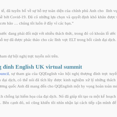
tế, đã tuyên bố về sự hỗ trợ toàn diện của chính phủ Anh cho lĩnh 
ề bởi Covid-19. Đã có những lựa chọn và quyết định khó khăn được thự
cơn bão … chúng tôi luôn ở đây vì các bạn.”
nước đang phải đối mặt với nhiều thách thức, trong đó có khoản lỗ ước
 hỗ trợ đã được phác thảo cho các lĩnh vực ELT trong bối cảnh đại dịc
ham dự hội nghị trực tuyến nói trên.
 đỉnh English UK virtual summit
ouncil
, sự tham gia của QQEnglish vào hội nghị thượng đỉnh trực tuyế
h đại dịch, có thể nói đã tích lũy được kinh nghiệm xử lý những thách
 Vương quốc Anh đã mang đến cho QQEnglish một hy vọng hoàn toàn mớ
ách chống lại hiểm họa của đại dịch. Nó đã giúp tôi tạo ra một kế hoạch
 Bên cạnh đó, nó cũng khiến tôi nhìn nhận lại cách tiếp cận mình để 