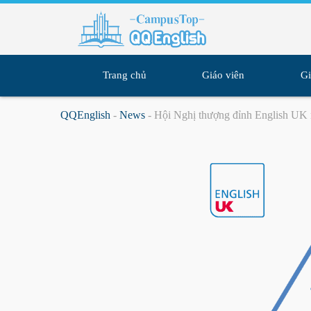
Skip
to
content
Trang chủ
Giáo viên
Gi
QQEnglish
-
News
-
Hội Nghị thượng đỉnh English UK 