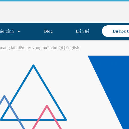
áo trình
Blog
Liên hệ
Du học t
mang lại niềm hy vọng mới cho QQEnglish