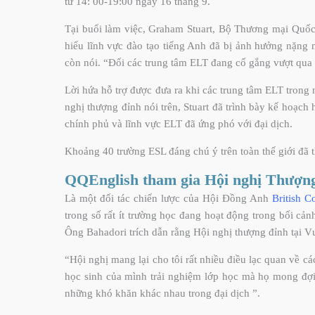
từ 14: 00-19:00 ngày 16 tháng 9.
Tại buổi làm việc, Graham Stuart, Bộ Thương mại Quốc 
hiểu lĩnh vực đào tạo tiếng Anh đã bị ảnh hưởng nặng n
còn nói. “Đối các trung tâm ELT đang cố gắng vượt qua 
Lời hứa hỗ trợ được đưa ra khi các trung tâm ELT trong 
nghị thượng đỉnh nói trên, Stuart đã trình bày kế hoạch
chính phủ và lĩnh vực ELT đã ứng phó với đại dịch.
Khoảng 40 trường ESL đáng chú ý trên toàn thế giới đã t
QQEnglish tham gia Hội nghị Thượng
Là một đối tác chiến lược của Hội Đồng Anh
British C
trong số rất ít trường học đang hoạt động trong bối cản
Ông Bahadori trích dẫn rằng Hội nghị thượng đỉnh tại
“Hội nghị mang lại cho tôi rất nhiều điều lạc quan về c
học sinh của mình trải nghiệm lớp học mà họ mong đợi.
những khó khăn khác nhau trong đại dịch ”.