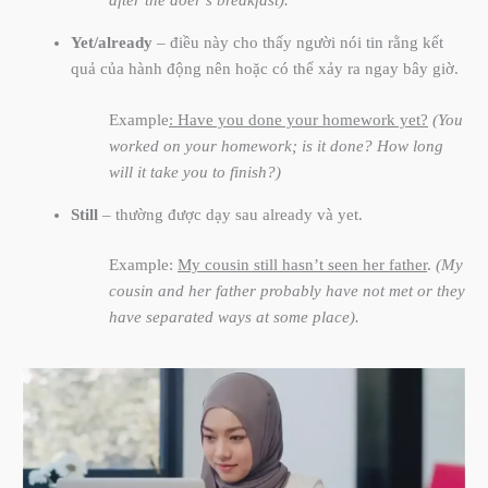
after the doer’s breakfast).
Yet/already
– điều này cho thấy người nói tin rằng kết
quả của hành động nên hoặc có thể xảy ra ngay bây giờ.
Example
: Have you done your homework yet?
(You
worked on your homework; is it done? How long
will it take you to finish?)
Still
– thường được dạy sau already và yet.
Example:
My cousin still hasn’t seen her father
.
(My
cousin and her father probably have not met or they
have separated ways at some place).