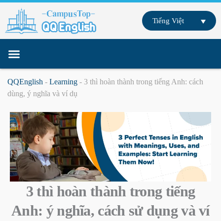
Skip
to
Tiếng Việt
content
Trang chủ
Giáo viên
Giáo trình
Du học tiếng Anh
Học tiếng Anh trực tuyến
QQEnglish
-
Learning
-
3 thì hoàn thành trong tiếng Anh: cách
dùng, ý nghĩa và ví dụ
3 thì hoàn thành trong tiếng
Anh: ý nghĩa, cách sử dụng và ví