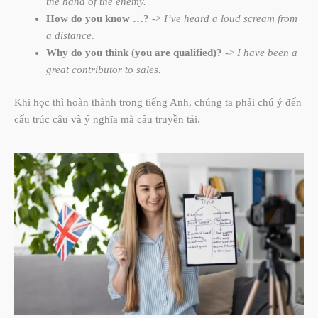
the hand of the enemy.
How do you know …?
->
I’ve heard a loud scream from
a distance
.
Why do you think (you are qualified)?
->
I have been a
great contributor to sales.
Khi học thì hoàn thành trong tiếng Anh, chúng ta phải chú ý đến
cấu trúc câu và ý nghĩa mà câu truyền tải.