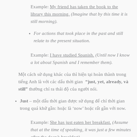
Example:
My friend has taken the book to the
library this morning.
(Imagine that by this time it is
still morning).
For actions that took place in the past and still
relate to the present situation.
Example:
I have studied Spanish.
(Until now I know
a lot about Spanish and I remember them).
Một cách sử dụng khác của thì hiện tại hoàn thành trong
tiếng Anh là với các dấu thời gian
“just, yet, already, và
still”
thường chỉ ra thái độ của người nói.
Just
– một dấu thời gian được sử dụng để chỉ thời gian
trong quá khứ gần: hoặc là ‘now’ hoặc rất gần với now.
Example:
She has just eaten her breakfast.
(Assume
that at the time of speaking, it was just a few minutes