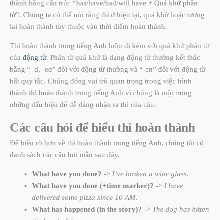
thành bằng cấu trúc “has/have/had/will have + Quá khứ phân
từ”. Chúng ta có thể nói rằng thì ở hiện tại, quá khứ hoặc tương
lai hoàn thành tùy thuộc vào thời điểm hoàn thành.
Thì hoàn thành trong tiếng Anh luôn đi kèm với quá khứ phân từ
của
động từ
. Phân từ quá khứ là dạng động từ thường kết thúc
bằng “–d, -ed” đối với động từ thường và “-en” đối với động từ
bất quy tắc. Chúng đóng vai trò quan trọng trong việc hình
thành thì hoàn thành trong tiếng Anh vì chúng là một trong
những dấu hiệu để dễ dàng nhận ra thì của câu.
Các câu hỏi để hiểu thì hoàn thành
Để hiểu rõ hơn về thì hoàn thành trong tiếng Anh, chúng tôi có
danh sách các câu hỏi mẫu sau đây.
What have you done?
->
I’ve broken a wine glass
.
What have you done (+time marker)?
->
I have
delivered some pizza since 10 AM
.
What has happened (in the story)?
->
The dog has bitten