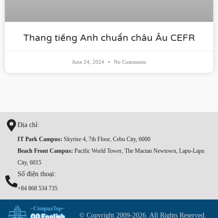
Thang tiếng Anh chuẩn châu Âu CEFR
June 24, 2024
No Comments
Địa chỉ:
IT Park Campus:
Skyrise 4, 7th Floor, Cebu City, 6000
Beach Front Campus:
Pacific World Tower, The Mactan Newtown, Lapu-Lapu
City, 6015
Số điện thoại:
+84 868 534 735
© Copyright 2009-2026. All Rights Reserved.