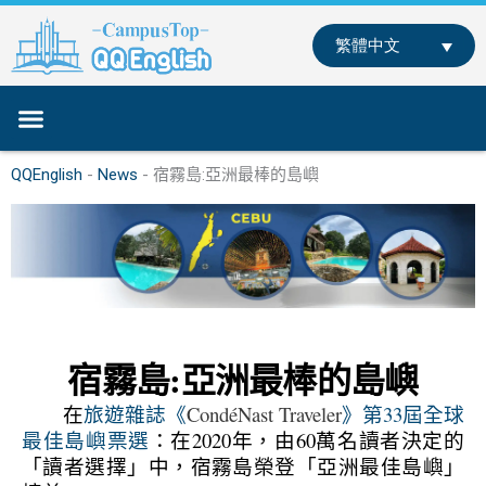
跳
至
繁體中文
主
要
內
容
關於我們
專業師資
課程介紹
部落格
聯絡我們
線下學英文
線上學英文
QQEnglish
-
News
-
宿霧島:亞洲最棒的島嶼
宿霧島:亞洲最棒的島嶼
在
旅遊雜誌《
CondéNast Traveler
》
第33屆
全球
最佳島嶼票選
：在2020年，
由60萬名
讀者決定的
「讀者選擇」中，宿霧島榮登「亞洲最佳島嶼」