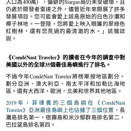
人口為400萬），偏僻的Siargao島仍未受破壞，且
仍處於開發者雷達之外，儘管近年來開展了許多
發展項目。您可能會愛上該島原始的白色沙灘和
椰子林地。一登陸，您將愛上映入眼簾的翠綠色
紅樹林，還有您見過的最清澈的水。」該雜誌
說。
《CondéNast Traveler》的讀者在今年的調查中對
美國以外的全球35個最佳島嶼進行了排名。
不過今年CondéNast Traveler將榜單按地區劃分。
劃分亞洲、澳大利亞、南太平洋和加勒比海地
區。還有大西洋，歐洲，北美和世界其他地區。
2019年，菲律賓的三個島嶼在《CondéNast
Traveler》亞洲最佳島嶼上也佔據了三個位置，
長
灘島排名第一，宿霧島和米沙鄢群島排名第二，
巴拉望島排名第四。