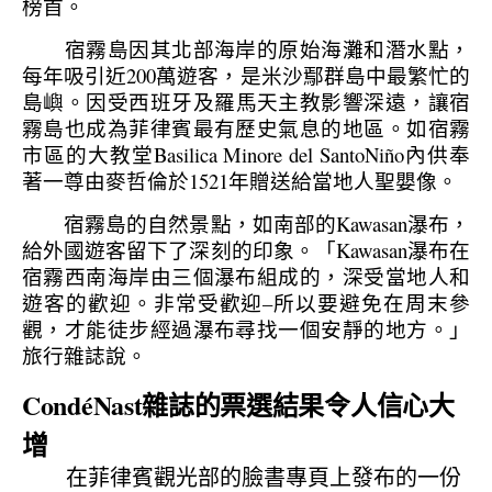
榜首。
宿霧島因其北部海岸的原始海灘和潛水點，
每年吸引近200萬遊客，是米沙鄢群島中最繁忙的
島嶼。
因受西班牙及羅馬天主教影響深遠，讓宿
霧島也成為菲律賓最有歷史氣息的地區。如宿霧
市區的大教堂Basilica Minore del SantoNiño內供奉
著一尊由麥哲倫於1521年贈送給當地人聖嬰像。
宿霧島的自然景點，如南部的Kawasan瀑布，
給外國遊客留下了深刻的印象。「Kawasan瀑布在
宿霧西南海岸由三個瀑布組成的，深受當地人和
遊客的歡迎。非常受歡迎–所以要避免在周末參
觀，才能徒步經過瀑布尋找一個安靜的地方。」
旅行雜誌說。
CondéNast雜誌的票選結果令人信心大
增
在菲律賓觀光部的臉書專頁上發布的一份