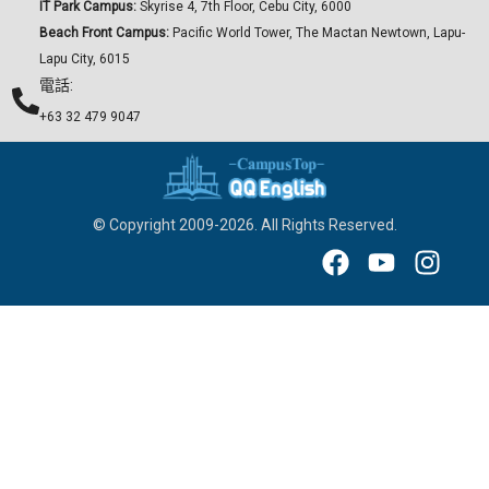
IT Park Campus:
Skyrise 4, 7th Floor, Cebu City, 6000
Beach Front Campus:
Pacific World Tower, The Mactan Newtown, Lapu-
Lapu City, 6015
電話:
+63 32 479 9047
© Copyright 2009-2026. All Rights Reserved.
F
Y
I
a
o
n
c
u
s
e
t
t
b
u
a
o
b
g
o
e
r
k
a
m