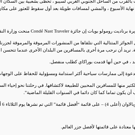
ثلاث شلالات بالقرب من الساحل الجنوبي الغربي لسيبو ، تحظى بشعبية بين السك
نهاية الأسبوع ، والمشي لمسافات طويلة بعد أول سقوط للعثور على مكان أ
جوائز المتتالية التي نتلقاها من المنشورات المرموقة والمرموقة لجزرنا وش
خلية. نريد أن نرحب مرة أخرى بالمسافرين من البلدان الأخرى عندما تتحسن ال
د ، في حين أنها قدمت بوراكاي كطلب منفصل.
 الدعوة إلى ممارسات سياحية أكثر استدامة ومسؤولية للحفاظ على الوجهات
ا ، لا يزال هناك الكثير منها للمسافرين المحبين للطبيعة لاكتشافها. في رحلتنا نحو إ
 أن يكون تماما كما كان دائما في السنوات القليلة الماضية”.
 معتادة على قائمتها لأفضل جزر العالم.