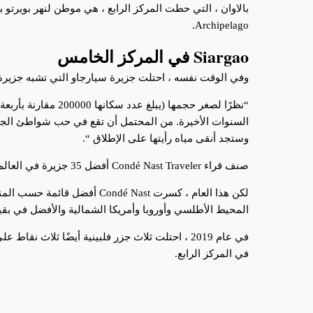
Archipelago.
Siargao في المركز الخامس
وفي الوقت نفسه ، احتلت جزيرة سيارجاو التي تشبه جزيرة
السنوات الأخيرة. من المحتمل أن تقع في حب شواطئ الجزير
وستجد أنقى مياه رأيتها على الإطلاق “.
صنف قراء Condé Nast Traveler أفضل 35 جزيرة في العالم خارج الولايات المتحدة في استطلاع هذا العام.
لكن هذا العام ، كسرت  Nast
المحيط الأطلسي وأوروبا وأمريكا الشمالية والأفضل في بقية
في عام 2019 ، احتلت ثلاث جزر فلبينية أيضًا ثلاث نقاط على أفضل جزر كوندي
في المركز الرابع.