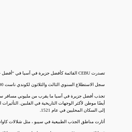
تصدرت CEBU القائمة كأفضل جزيرة في آسيا في “أفضل جزر في العالم: جوائز اختيار القراء لعام 2020” من قبل
سجل الاستطلاع السنوي الثالث والثلاثون لكوندي ناست 600 ألف ناخب مسجل ممن شاركوا في أفضل استطلاع للجزر في العالم.
تجذب أفضل جزيرة في آسيا ما يقرب من مليوني مسافر سنويً
إلى السكان المحليين في عام 1521.
أثارت مناطق الجذب الطبيعية في سيبو ، مثل شلالات كاوا