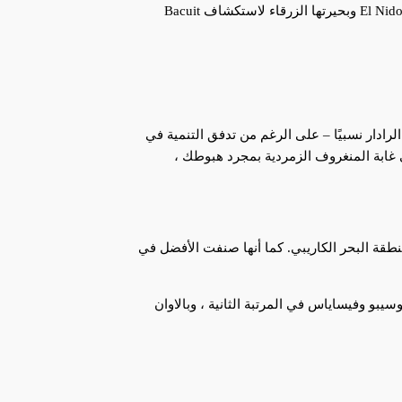
بالاوان ، التي حطت المركز الرابع ، هي موطن لنهر بويرتو برينسيسا الجوفي ، أحد مواقع التراث العالمي لليونسكو. يزور السياح أيضًا El Nido وبحيرتها الزرقاء لاستكشاف Bacuit
 في بالي) ، فقد ظلت Siargao غير ملوثة ونائية ولا تزال تحت الرادار نسبيًا – على الرغم من تدفق التنمية في
 غابة المنغروف الزمردية بمجرد هبوطك ،
لهادئ ومنطقة البحر الكاريبي. كما أنها صنفت الأفضل في
سيبو وفيساياس في المرتبة الثانية ، وبالاوان