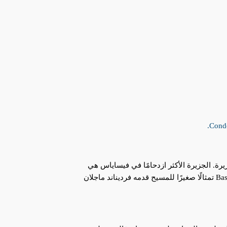
ة. الجزيرة الأكثر ازدحامًا في فيساياس هي
أيضًا موطن لأكثر الوجهات التاريخية في الفلبين. التأثيرات الأسبانية والكاثوليكية تتخلل مدينة سيبو. يضم Basilica Minore del Santo Niño تمثالًا صغيرًا للمسيح قدمه فرديناند ماجلان