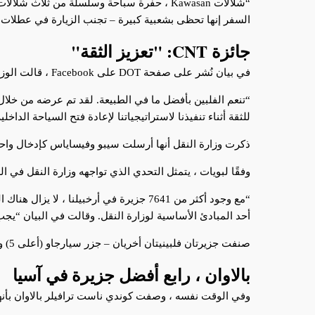
“شلالات Kawasan ، حفرة سباحة وسلسلة من 
السفر إنها تحظى بشعبية كبيرة – تجنب الزيارة في عطلات 
جائزة CNT: "تعزيز الثقة"
في بيان نُشر على صفحة DOT على Facebook ، قالت الوزيرة برناديت رومولو بويات إن جائزة Condé Nast Traveler منحت وزارة النقل “دفعة من الثقة”.
“تنعم الفلبين بأفضل ما في الطبيعة. لقد تم عرضه من خلال ال
للثقة أثناء تنفيذنا لاستراتيجياتنا لإعادة فتح السياحة الدا
ذكرت وزارة النقل أنها أرسلت سيبو وفيساياس كإدخال واح
وفقًا لبويات ، يتمثل التحدي الذي تواجهه وزارة النقل في
“مع وجود أكثر من 7641 جزيرة في أرخبيلن
أحد المبادئ الأساسية لوزارة النقل. وقالت في البيان “يجب
صنفت جزيرتان فلبينيتان أخريان – جزر سيارجاو (أعلى 5) وبالاوان (أعلى 4) – على قائمة “أفضل قائمة” التي تم نشرها يوم الثلاثاء 6 أكتوبر.
بالاوان ، رابع أفضل جزيرة في آسيا
وفي الوقت نفسه ، وصفت كوندي ناست ترافيلر بالاوان بأنها