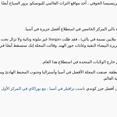
 بالي المركز الخامس في استطلاع أفضل جزيرة في آسيا.
“نظرًا لصغر حجمها (يبلغ عدد سكانها 200000 مقارنة بأربعة ملايين نسمة
ة البيضاء النقية وغابات جوز الهند. وقالت المجلة إنك ستسقط أيضًا في
Condé أفضل قائمة حسب المنطقة. صنفت المجلة الأفضل في آسيا وأستراليا وجنوب المحيط ا
 العالم.
ناست ترافيلر في آسيا ، مع بوراكاي في المركز الأول
و