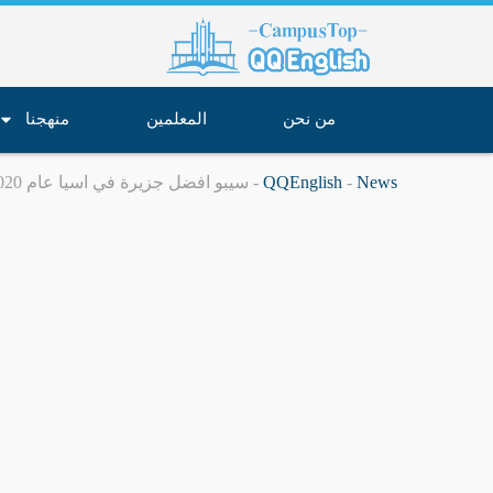
خطي
لى
لمحتوى
من نحن
المعلمين
منهجنا
News
-
QQEnglish
-
سيبو افضل جزيرة في اسيا عام 2020