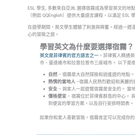
ESL 學生, 多數來自亞洲, 選擇宿霧成為學習英文
（例如 QQEnglish）提供大量語言課程，以滿足 E
在遊學期間，英文學生體驗了刺激與興奮。經過一週
心的冒險之旅。
學習英文為什麼要選擇宿霧？
英文是菲律賓的官方語言之一
。菲律賓人精通英
市、曼達維市和拉普拉普市三座城市。 以下是
自然
– 宿霧是大自然探險和逍遙遊的地點
熱情的當地人
–宿霧人民熱烈歡迎和美麗的
安全
– 與家人一起遊覽宿霧是安全的。 
價格便宜
– 宿霧位於菲律賓群島的中心。 與
到便宜的學習方案，以及自行安排時間表。
如果你和家人喜歡冒險，宿霧肯定可以完成你的