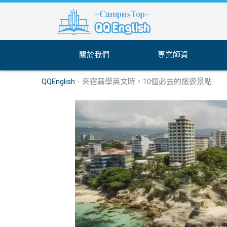
跳
至
主
要
內
關於我們
專業師資
容
QQEnglish
-
來宿霧學英文時，10個必去的旅遊景點