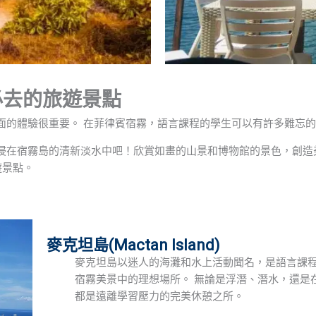
必去的旅遊景點
面的體驗很重要。 在菲律賓宿霧，語言課程的學生可以有許多難忘
浸在宿霧島的清新淡水中吧！欣賞如畫的山景和博物館的景色，創造
遊景點。
麥克坦島(Mactan Island)
麥克坦島以迷人的海灘和水上活動聞名，是語言課
宿霧美景中的理想場所。 無論是浮潛、潛水，還是
都是遠離學習壓力的完美休憩之所。