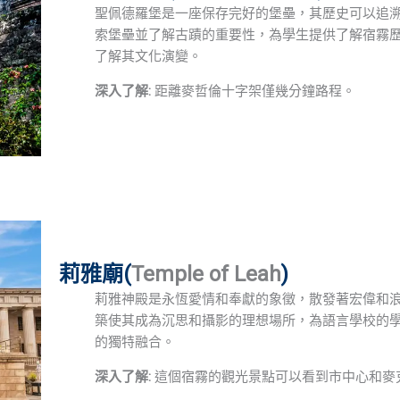
聖佩德羅堡是一座保存完好的堡壘，其歷史可以追溯
索堡壘並了解古蹟的重要性，為學生提供了解宿霧
了解其文化演變。
深入了解:
距離麥哲倫十字架僅幾分鐘路程。
莉雅廟(
Temple of Leah
)
莉雅神殿是永恆愛情和奉獻的象徵，散發著宏偉和浪
築使其成為沉思和攝影的理想場所，為語言學校的
的獨特融合。
深入了解:
這個宿霧的觀光景點可以看到市中心和麥