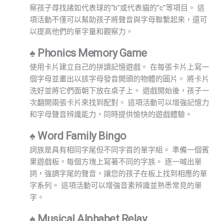
察孩子尋找諸如代表球的“b”或代表貓的“c”等項目。 這
項活動不僅可以幫助孩子將聲音與字母聯繫起來，還可
以提高他們的單字量和觀察力。
♠ Phonics Memory Game
使用卡片建立自己的拼讀記憶遊戲。 在每張卡片上寫一
個字母並畫出以該字母發音開頭的物體的圖片。 將卡片
洗好並將它們面朝下放在桌子上。 遊戲開始後，孩子一
次翻開兩張卡片來找到配對。 這項活動可以增強記憶力
和字母聲音辨識能力，同時提供愉快的遊戲體驗。
♠ Word Family Bingo
詞族是具有相同字尾但不同字首的單字組。 準備一個賓
果遊戲板，每個方塊上寫著不同的字族。 逐一喊出單
詞，強調字尾的聲音，讓您的孩子在板上找到相應的單
字系列。 這項活動可以增強音素辨識並熟悉常見的單
字。
♠ Musical Alphabet Relay