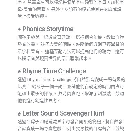
字。 兒童學生可以標記每個單字中聽到的字母，加強字
母-聲音的關聯。 另外，友誼賽的模式使其在家庭或課
堂上很受歡迎。
♠ Phonics Storytime
讓孩子參與一場說故事活動。 選擇適合年齡、教導自然
發音的書。 孩子大聲朗讀時，鼓勵他們識別已經學習的
單字和聲音。 這種互動方法可以提高他們的聽力，還可
以將語音與現實世界的語言聯繫起來。
♠ Rhyme Time Challenge
透過 Rhyme Time Challenge 將自然發音變成一場有趣的
比賽。 給孩子一個單詞，並請他們在規定的時間內盡可
能想出最多的押韻。 與時間賽跑，增添了刺激感，鼓勵
他們進行創造性思考。
♠ Letter Sound Scavenger Hunt
透過在房子四處隱藏某字母發音開頭的物體，將自然發
音課變成一場尋寶遊戲。 列出要尋找的目標聲音，並觀