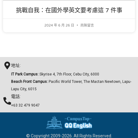
挑戰自我：在國外學英文要考慮這 7 件事
2024 年 6 月 26 日
尚無留言
地址:
IT Park Campus:
Skyrise 4, 7th Floor, Cebu City, 6000
Beach Front Campus:
Pacific World Tower, The Mactan Newtown, Lapu-
Lapu City, 6015
電話:
+63 32 479 9047
© Copyright 2009-2026. All Rights Reserved.