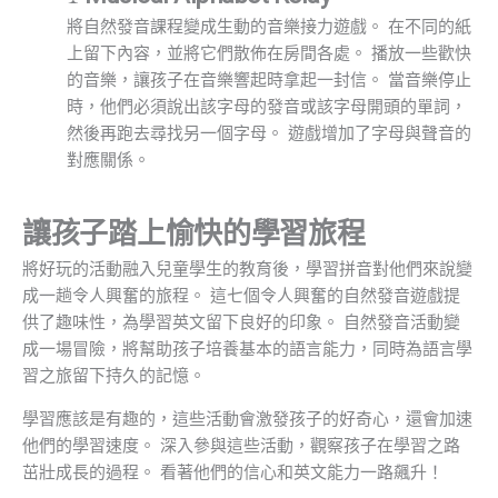
將自然發音課程變成生動的音樂接力遊戲。 在不同的紙
上留下內容，並將它們散佈在房間各處。 播放一些歡快
的音樂，讓孩子在音樂響起時拿起一封信。 當音樂停止
時，他們必須說出該字母的發音或該字母開頭的單詞，
然後再跑去尋找另一個字母。 遊戲增加了字母與聲音的
對應關係。
讓孩子踏上愉快的學習旅程
將好玩的活動融入兒童學生的教育後，學習拼音對他們來說變
成一趟令人興奮的旅程。 這七個令人興奮的自然發音遊戲提
供了趣味性，為學習英文留下良好的印象。 自然發音活動變
成一場冒險，將幫助孩子培養基本的語言能力，同時為語言學
習之旅留下持久的記憶。
學習應該是有趣的，這些活動會激發孩子的好奇心，還會加速
他們的學習速度。 深入參與這些活動，觀察孩子在學習之路
茁壯成長的過程。 看著他們的信心和英文能力一路飆升！