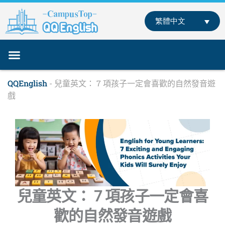
跳
至
繁體中文
主
要
內
容
關於我們
專業師資
課程介紹
部落格
聯絡我們
線下學英文
線上學英文
QQEnglish
-
兒童英文： 7 項孩子一定會喜歡的自然發音遊
戲
兒童英文： 7 項孩子一定會喜
歡的自然發音遊戲