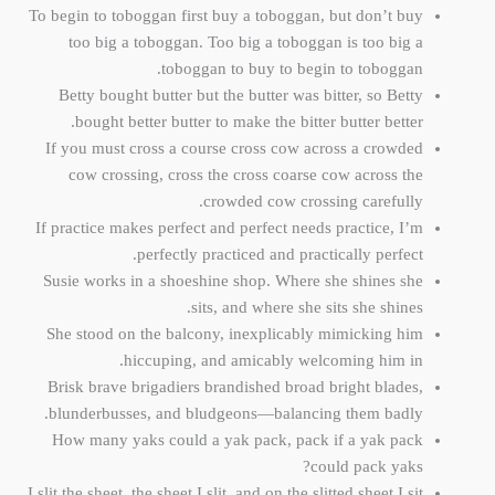
To begin to toboggan first buy a toboggan, but don’t buy
too big a toboggan. Too big a toboggan is too big a
toboggan to buy to begin to toboggan.
Betty bought butter but the butter was bitter, so Betty
bought better butter to make the bitter butter better.
If you must cross a course cross cow across a crowded
cow crossing, cross the cross coarse cow across the
crowded cow crossing carefully.
If practice makes perfect and perfect needs practice, I’m
perfectly practiced and practically perfect.
Susie works in a shoeshine shop. Where she shines she
sits, and where she sits she shines.
She stood on the balcony, inexplicably mimicking him
hiccuping, and amicably welcoming him in.
Brisk brave brigadiers brandished broad bright blades,
blunderbusses, and bludgeons—balancing them badly.
How many yaks could a yak pack, pack if a yak pack
could pack yaks?
I slit the sheet, the sheet I slit, and on the slitted sheet I sit.