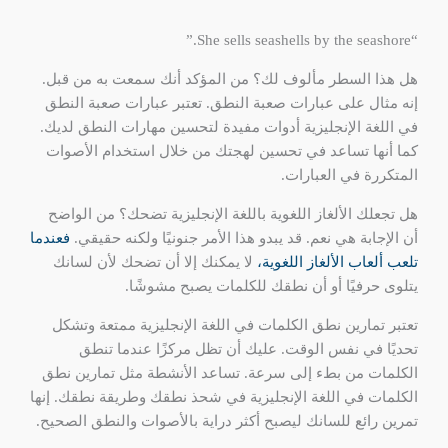
“She sells seashells by the seashore.”
هل هذا السطر مألوف لك؟ من المؤكد أنك سمعت به من قبل.
إنه مثال على عبارات صعبة النطق. تعتبر عبارات صعبة النطق
في اللغة الإنجليزية أدوات مفيدة لتحسين مهارات النطق لديك.
كما أنها تساعد في تحسين لهجتك من خلال استخدام الأصوات
المتكررة في العبارات.
هل تجعلك الألغاز اللغوية باللغة الإنجليزية تضحك؟ من الواضح
أن الإجابة هي نعم. قد يبدو هذا الأمر جنونيًا ولكنه حقيقي.
فعندما
تلعب ألعاب الألغاز اللغوية،
لا يمكنك إلا أن تضحك لأن لسانك
يتلوى حرفيًا أو أن نطقك للكلمات يصبح مشوشًا.
تعتبر تمارين نطق الكلمات في اللغة الإنجليزية ممتعة وتشكل
تحديًا في نفس الوقت. عليك أن تظل مركزًا عندما تنطق
الكلمات من بطء إلى سرعة. تساعد الأنشطة مثل تمارين نطق
الكلمات في اللغة الإنجليزية في شحذ نطقك وطريقة نطقك. إنها
تمرين رائع للسانك ليصبح أكثر دراية بالأصوات والنطق الصحيح.