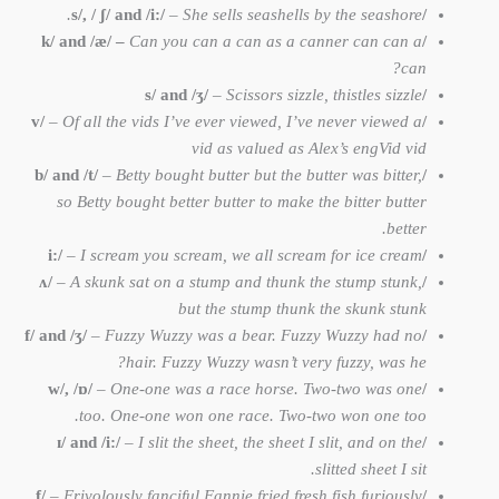
ʃ/ and /
i:/
–
She sells seashells by the seashore.
/s/, /
Can you can a can as a canner can can a
/k/ and /æ/ –
can?
ʒ
/
–
Scissors sizzle, thistles sizzle
/s/ and /
–
Of all the vids I’ve ever viewed, I’ve never viewed a
/v/
vid as valued as Alex’s engVid vid
–
Betty bought butter but the butter was bitter,
/b/ and /t/
so Betty bought better butter to make the bitter butter
better.
–
I scream you scream, we all scream for ice cream
/i:/
ʌ/
–
A skunk sat on a stump and thunk the stump stunk,
/
but the stump thunk the skunk stunk
ʒ
/
–
Fuzzy Wuzzy was a bear. Fuzzy Wuzzy had no
/f/ and /
hair. Fuzzy Wuzzy wasn’t very fuzzy, was he?
ɒ/
–
One-one was a race horse. Two-two was one
/w/, /
too. One-one won one race. Two-two won one too.
ɪ/ and /
i:/
–
I slit the sheet, the sheet I slit, and on the
/
slitted sheet I sit.
– Frivolously fanciful Fannie fried fresh fish furiously
/f/