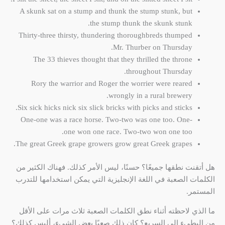
A skunk sat on a stump and thunk the stump stunk, but
the stump thunk the skunk stunk.
Thirty-three thirsty, thundering thoroughbreds thumped
Mr. Thurber on Thursday.
The 33 thieves thought that they thrilled the throne
throughout Thursday.
Rory the warrior and Roger the worrier were reared
wrongly in a rural brewery.
Six sick hicks nick six slick bricks with picks and sticks.
One-one was a race horse. Two-two was one too. One-
one won one race. Two-two won one too.
The great Greek grape growers grow great Greek grapes.
هل أتقنت نطقها جميعًا؟ حسنًا، ليس الأمر كذلك. فهناك الكثير من
الكلمات الصعبة في اللغة الإنجليزية التي يمكن استخدامها للتدرب
المستمر.
ما الذي لاحظته أثناء نطق الكلمات الصعبة ثلاث مرات على الأقل
من البطيء إلى السريع؟ كان ذلك صعبًا بعض الشيء، أليس كذلك؟