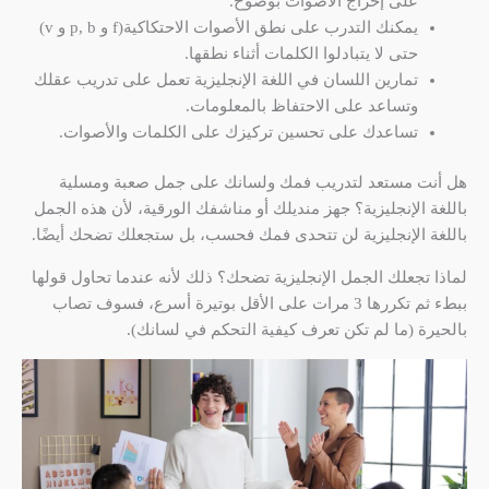
على إخراج الأصوات بوضوح.
يمكنك التدرب على نطق الأصوات الاحتكاكية(f و p, b و v)
حتى لا يتبادلوا الكلمات أثناء نطقها.
تمارين اللسان في اللغة الإنجليزية تعمل على تدريب عقلك
وتساعد على الاحتفاظ بالمعلومات.
تساعدك على تحسين تركيزك على الكلمات والأصوات.
هل أنت مستعد لتدريب فمك ولسانك على جمل صعبة ومسلية
باللغة الإنجليزية؟ جهز منديلك أو مناشفك الورقية، لأن هذه الجمل
باللغة الإنجليزية لن تتحدى فمك فحسب، بل ستجعلك تضحك أيضًا.
لماذا تجعلك الجمل الإنجليزية تضحك؟ ذلك لأنه عندما تحاول قولها
ببطء ثم تكررها 3 مرات على الأقل بوتيرة أسرع، فسوف تصاب
بالحيرة (ما لم تكن تعرف كيفية التحكم في لسانك).