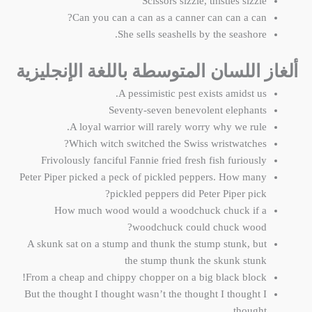
Scissors sizzle, thistles sizzle
Can you can a can as a canner can can a can?
She sells seashells by the seashore.
ألغاز اللسان المتوسطة باللغة الإنجليزية
A pessimistic pest exists amidst us.
Seventy-seven benevolent elephants
A loyal warrior will rarely worry why we rule.
Which witch switched the Swiss wristwatches?
Frivolously fanciful Fannie fried fresh fish furiously
Peter Piper picked a peck of pickled peppers. How many
pickled peppers did Peter Piper pick?
How much wood would a woodchuck chuck if a
woodchuck could chuck wood?
A skunk sat on a stump and thunk the stump stunk, but
the stump thunk the skunk stunk
From a cheap and chippy chopper on a big black block!
But the thought I thought wasn’t the thought I thought I
thought.