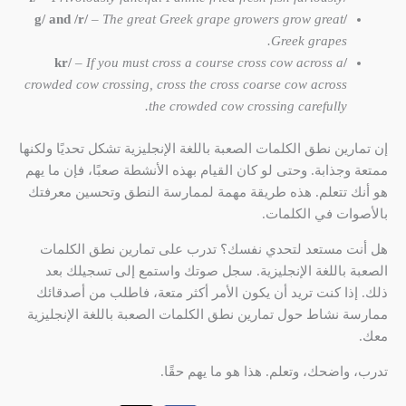
– The great Greek grape growers grow great
/g/ and /r/
Greek grapes.
– If you must cross a course cross cow across a
/kr/
crowded cow crossing, cross the cross coarse cow across
the crowded cow crossing carefully.
إن تمارين نطق الكلمات الصعبة باللغة الإنجليزية تشكل تحديًا ولكنها
ممتعة وجذابة. وحتى لو كان القيام بهذه الأنشطة صعبًا، فإن ما يهم
هو أنك تتعلم. هذه طريقة مهمة لممارسة النطق وتحسين معرفتك
بالأصوات في الكلمات.
هل أنت مستعد لتحدي نفسك؟ تدرب على تمارين نطق الكلمات
الصعبة باللغة الإنجليزية. سجل صوتك واستمع إلى تسجيلك بعد
ذلك. إذا كنت تريد أن يكون الأمر أكثر متعة، فاطلب من أصدقائك
ممارسة نشاط حول تمارين نطق الكلمات الصعبة باللغة الإنجليزية
معك.
تدرب، واضحك، وتعلم. هذا هو ما يهم حقًا.