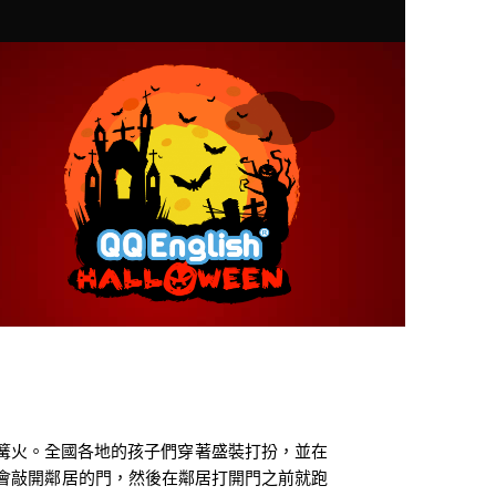
篝火。
全國各地的孩子們穿著盛裝打扮，並在
ly，孩子會敲開鄰居的門，然後在鄰居打開門之前就跑