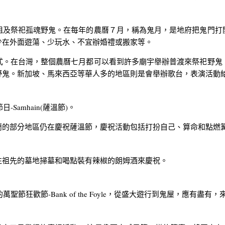
及祭祀孤魂野鬼。在每年的農曆７月，稱為鬼月，是地府把鬼門打
少在外面遊蕩、少玩水、不宜辦婚禮或搬家等。
。在台灣，整個農曆七月都可以看到許多廟宇舉辦普渡來祭祀野鬼
野鬼。新加坡、馬來西亞等華人多的地區則是會舉辦歌台，表演活動
Samhain(薩溫節)。
蘭的部分地區仍在慶祝薩溫節，慶祝活動包括打扮自己、算命和點燃
，前往祖先的墓地掃墓和喝點裝有辣椒的朗姆酒來慶祝。
的萬聖節狂歡節-Bank of the Foyle，從盛大遊行到鬼屋，應有盡