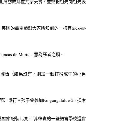
此拜訪故鄉並共享美食，並祭祀祖先向祖先表
萬聖節跟大家所知到的一樣有trick-or-
 de Mortu，意為死者之頭。
遊行隊伍（如果沒有，則是一個打扮成牛的小男
節）舉行。孩子會參加Pangangaluluwâ，挨家
）和萬聖節服裝比賽。 菲律賓的一些語言學校還會