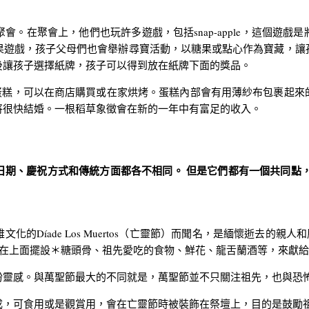
在聚會上，他們也玩許多遊戲，包括snap-apple，這個遊戲
果遊戲，孩子父母們也會舉辦尋寶活動，以糖果或點心作為寶藏，讓
後讓孩子選擇紙牌，孩子可以得到放在紙牌下面的獎品。
種水果蛋糕，可以在商店購買或在家烘烤。蛋糕內部會有用薄紗布包裹起
將很快結婚。一根稻草象徵會在新的一年中有富足的收入。
日期、慶祝方式和傳統方面都各不相同。 但是它們都有一個共同點，
íade Los Muertos（亡靈節）而聞名，是緬懷逝去的親人和
壇），在上面擺設＊糖頭骨、祖先愛吃的食物、鮮花、龍舌蘭酒等，來獻
靈感。與萬聖節最大的不同就是，萬聖節並不只關注祖先，也與恐
成，可食用或是觀賞用，會在亡靈節時被裝飾在祭壇上，目的是鼓勵