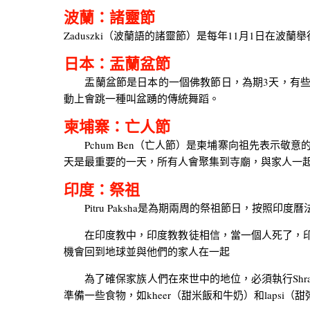
波蘭：諸靈節
Zaduszki（波蘭語的諸靈節）是每年11月1日在
日本：盂蘭盆節
盂蘭盆節是日本的一個佛教節日，為期3天，有些
動上會跳一種叫盆踴的傳統舞蹈。
柬埔寨：亡人節
Pchum Ben（亡人節）是柬埔寨向祖先表示敬意的
天是最重要的一天，所有人會聚集到寺廟，與家人一
印度：祭祖
Pitru Paksha是為期兩周的祭祖節日，按照印
在印度教中，印度教教徒相信，當一個人死了，印度教死
機會回到地球並與他們的家人在一起
為了確保家族人們在來世中的地位，必須執行Shraddh
準備一些食物，如kheer（甜米飯和牛奶）和lap