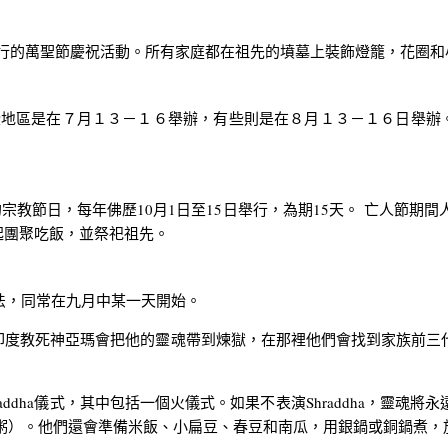
波蘭舉行的萬聖節慶祝活動。所有家庭都在祖先的墳墓上裝飾燈籠，花圈
地區是在７月１３－１６舉辦，有些則是在８月１３－１６日舉辦
宗教節日，每年佛歷10月1日至15日舉行，為期15天。
亡人節期間
起團聚吃飯，並祭祀祖先。
度曆法，同常在九月中某一天開始。
神亞瑪會把他的靈魂帶到煉獄，在那裡他們會找到家族前三代的靈魂。在
a儀式，其中包括一個火儀式。如果不表演Shraddha，靈魂將永遠在地
si（甜粥）。他們還會準備米飯、小扁豆、春豆和南瓜，用銀鍋或銅鍋煮