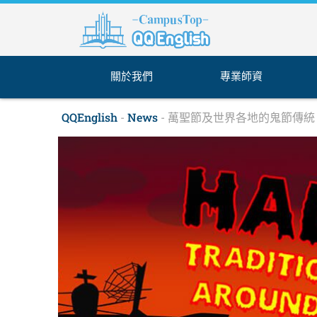
跳
至
主
要
內
關於我們
專業師資
容
QQEnglish
-
News
-
萬聖節及世界各地的鬼節傳統