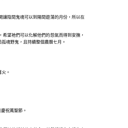
開讓陰間鬼魂可以到陽間遊蕩的月份，所以在
，希望祂們可以化解他們的怨氣而得到安撫，
給孤魂野鬼，且持續整個農曆七月。
篝火。
有，來慶祝萬聖節。