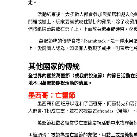
走。
活動結束後，大多數人都會參加與鄰居和朋友的聚會。
門框或樹上，玩家要嘗試咬住懸掛的蘋果。除了咬蘋
們將紙牌蓋牌放在桌子上，下面放著糖果或硬幣，然
萬聖節吃的傳統食物叫barmbrack，是一
上，愛爾蘭人認為，如果有人發現了戒指，則表示他
其他國家的傳統
全世界的關於萬聖節（或我們說鬼節）的節日活動在
地不同萬聖節慶祝活動的清單。
墨西哥：亡靈節
墨西哥和西班牙以混和了西班牙、阿茲特克和瑪雅文化的D
人們會打扮成亡靈，並在家裡設置ofrendas（祭
萬聖節狂歡者經常從亡靈節慶祝活動中來找尋裝扮
＊糖頭骨：被認為是亡靈節的象徵，用黏土或是糖製