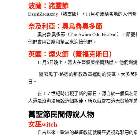
波蘭：諸靈節
DzieńZaduszny（諸靈節），11月初波蘭各
奈及利亞：奧烏魯奧多節
奧烏魯奧多節（The Awuru Odo Festiv
他們會用音樂和祭品來迎接他們。
英國：煙火節（蓋福克斯日）
11月5日晚上，篝火在整個英格蘭點燃。 他們燃燒
隨著馬丁·路德的新教改革運動的蔓延，大多英國
日。
在１７世紀時出現了新的節日，源自於一個臭名昭彰的英國
人還是沒辦法原諒這個叛徒，所以就會在這天焚燒祂
萬聖節民間傳說人物
女巫witch
自古以來，歐洲的基督教徒就將巫婆視為邪惡的象