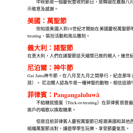
中秋節是一個慶祝豐收的節日，是韓國在農曆八月十
示敬意及感謝。
美國：萬聖節
你知道美國人到19世紀才開始在美國慶祝萬聖節嗎？ 
treating、裝扮活動和南瓜雕刻。
義大利：諸聖節
在意大利，人們在諸聖節這天緬懷已故的親人。幾世紀以來
尼泊爾：神牛節
Gai Jatra神牛節，在八月至九月之間舉行，
孩）。 尼泊爾人認為牛是一種神聖的動物，相信這頭
菲律賓：Pangangaluluwâ
不給糖就搗蛋（Trick-or-treating）在菲律賓很普
挨戶的唱歌以換取糖果。
但是目前菲律賓人慶祝萬聖節已經跟美國和其他西方國家沒
組織萬聖節派對，讓遊學學生玩樂、享受節慶氣氛。