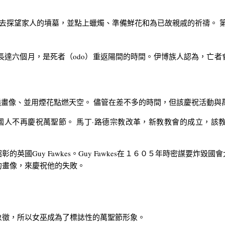
地的人們會去探望家人的墳墓，並點上蠟燭、準備鮮花和為已故親戚的祈禱
al），節慶長達六個月，是死者（odo）重返陽間的時間。伊博族人認為
畫像、並用煙花點燃天空。 儘管在差不多的時間，但該慶祝活動與
人不再慶祝萬聖節。 馬丁·路德宗教改革，新教教會的成立，該
Guy Fawkes。Guy Fawkes在１６０５年時密謀要炸毀
的畫像，來慶祝他的失敗。
徵，所以女巫成為了標誌性的萬聖節形象。