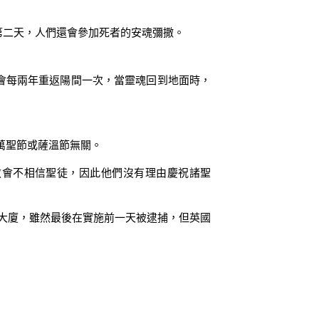
。 第二天，人們還會參加死者的安魂彌撒。
，亡者會每兩年重返陽間一次，當靈魂回到地面時，
萬聖節或薩溫節無關。
教會不相信聖徒，因此他們沒有理由慶祝諸聖
國會大廈，雖然最後在實施前一天被逮捕，但英國