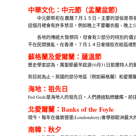
中華文化：中元節（盂蘭盆節）
中元節祭祀在農曆７月１５日。主要的習俗是祭祖
這個月裡會有許多禁忌，例如晚上不要曬衣服、晚上
各地的傳統大致想同，但會有少部分的特別的儀式
不在民間做亂。在香港，７月１４日會燒街衣給孤魂
蘇格蘭及愛爾蘭：薩溫節
歷史學家認為，萬聖節最早起源10月31日凱爾特人的節日-
到目前為止，英國的部分地區（例如蘇格蘭）和愛爾
海地：祖先日
Fed Gede是海地人的祖先日。人們通過點燃蠟燭
北愛爾蘭：Banks of the Foyle
現今，每年在倫敦德里(Londonderry)會舉辦歐洲最大
南韓：秋夕