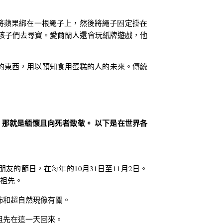
是將蘋果綁在一根繩子上，然後將繩子固定掛在
孩子們去尋寶。
愛爾蘭人還會玩紙牌遊戲，他
來的東西，用以預知食用蛋糕的人的未來。傳統
那就是緬懷且向死者致敬。 以下是在世界各
朋友的節日，在每年的10月31日至11月2日。
給祖先。
怖和超自然現像有關。
祖先在這一天回來。