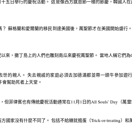
五日舉行的慶祝活動。 這是像西方感恩節一樣的節慶，韓國人在
蘇格蘭和愛爾蘭的移民到達美國後，萬聖節才在美國開始盛行。 美國的
，撒丁島上的人們也雕刻南瓜來慶祝萬聖節。 當地人稱它們為Concas
紀念那年去世的親人。 失去親戚的家庭必須去加德滿都並帶一頭牛參加
牛會幫助死者上天堂。
遍，但菲律賓也有傳統慶祝活動通常在11月1日的All Souls’ Day（萬靈
有什麼不同了。 包括不給糖就搗蛋（Trick-or-treating