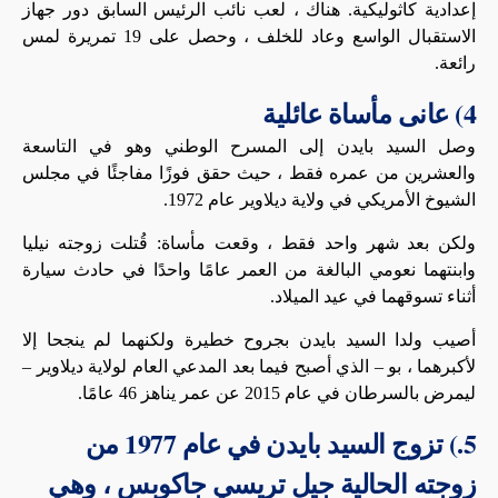
إعدادية كاثوليكية. هناك ، لعب نائب الرئيس السابق دور جهاز
الاستقبال الواسع وعاد للخلف ، وحصل على 19 تمريرة لمس
رائعة.
4) عانى مأساة عائلية
وصل السيد بايدن إلى المسرح الوطني وهو في التاسعة
والعشرين من عمره فقط ، حيث حقق فوزًا مفاجئًا في مجلس
الشيوخ الأمريكي في ولاية ديلاوير عام 1972.
ولكن بعد شهر واحد فقط ، وقعت مأساة: قُتلت زوجته نيليا
وابنتهما نعومي البالغة من العمر عامًا واحدًا في حادث سيارة
أثناء تسوقهما في عيد الميلاد.
أصيب ولدا السيد بايدن بجروح خطيرة ولكنهما لم ينجحا إلا
لأكبرهما ، بو – الذي أصبح فيما بعد المدعي العام لولاية ديلاوير –
ليمرض بالسرطان في عام 2015 عن عمر يناهز 46 عامًا.
5.) تزوج السيد بايدن في عام 1977 من
زوجته الحالية جيل تريسي جاكوبس ، وهي