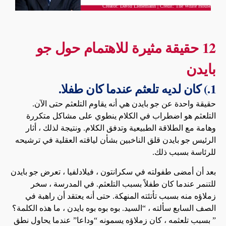
Creator: David Lienemann | Credit: The White House
12 حقيقة مثيرة للاهتمام حول جو
بايدن
1.) كان لديه تلعثم عندما كان طفلا.
حقيقة واحدة عن جو بايدن هي أنه يقاوم التلعثم حتى الآن.
التلعثم هو اضطراب في الكلام ينطوي على مشاكل متكررة
وهامة مع الطلاقة الطبيعية وتدفق الكلام. ونتيجة لذلك ، أثار
الرئيس جو بايدن قلق الناخبين بشأن لياقته العقلية في ترشيحه
للرئاسة بسبب ذلك.
بعد أن أمضى طفولته في سكرانتون ، فيلادلفيا ، تعرض جو بايدن
للتنمر عندما كان طفلاً بسبب التلعثم. في المدرسة ، سخر
زملاؤه منه بسبب تأتئته المنهكة. حتى أنه يعتقد أن راهبة في
الصف السابع سألته ، “السيد. بوه بوه بوه بايدن ، ما هذه الكلمة؟
” بسبب تلعثمه ، كان زملاؤه يسمونه “وداعا” عندما يحاول نطق