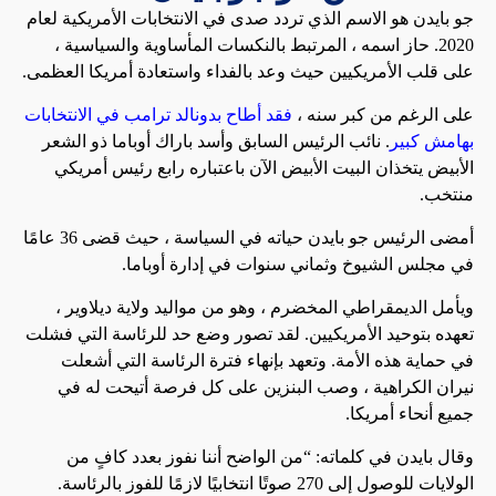
جو بايدن هو الاسم الذي تردد صدى في الانتخابات الأمريكية لعام
2020. حاز اسمه ، المرتبط بالنكسات المأساوية والسياسية ،
على قلب الأمريكيين حيث وعد بالفداء واستعادة أمريكا العظمى.
على الرغم من كبر سنه ،
فقد أطاح بدونالد ترامب في الانتخابات
بهامش كبير
. نائب الرئيس السابق وأسد باراك أوباما ذو الشعر
الأبيض يتخذان البيت الأبيض الآن باعتباره رابع رئيس أمريكي
منتخب.
أمضى الرئيس جو بايدن حياته في السياسة ، حيث قضى 36 عامًا
في مجلس الشيوخ وثماني سنوات في إدارة أوباما.
ويأمل الديمقراطي المخضرم ، وهو من مواليد ولاية ديلاوير ،
تعهده بتوحيد الأمريكيين. لقد تصور وضع حد للرئاسة التي فشلت
في حماية هذه الأمة. وتعهد بإنهاء فترة الرئاسة التي أشعلت
نيران الكراهية ، وصب البنزين على كل فرصة أتيحت له في
جميع أنحاء أمريكا.
وقال بايدن في كلماته: “من الواضح أننا نفوز بعدد كافٍ من
الولايات للوصول إلى 270 صوتًا انتخابيًا لازمًا للفوز بالرئاسة.