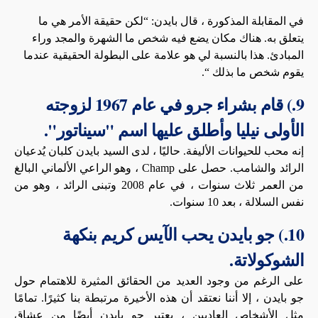
في المقابلة المذكورة ، قال بايدن: “لكن حقيقة الأمر هي ما
يتعلق به. هناك مكان يضع فيه شخص ما الشهرة والمجد وراء
المبادئ. هذا بالنسبة لي هو علامة على البطولة الحقيقية عندما
يقوم شخص ما بذلك “.
9.) قام بشراء جرو في عام 1967 لزوجته
الأولى نيليا وأطلق عليها اسم "سيناتور".
إنه محب للحيوانات الأليفة. حاليًا ، لدى السيد بايدن كلبان يُدعيان
الرائد والشامب. حصل على Champ ، وهو الراعي الألماني البالغ
من العمر ثلاث سنوات ، في عام 2008 وتبنى الرائد ، وهو من
نفس السلالة ، بعد 10 سنوات.
10.) جو بايدن يحب الآيس كريم بنكهة
الشوكولاتة.
على الرغم من وجود العديد من الحقائق المثيرة للاهتمام حول
جو بايدن ، إلا أننا نعتقد أن هذه الأخيرة مرتبطة بنا كثيرًا. تمامًا
مثل الأشخاص العاديين ، يعتبر جو بايدن أيضًا من عشاق